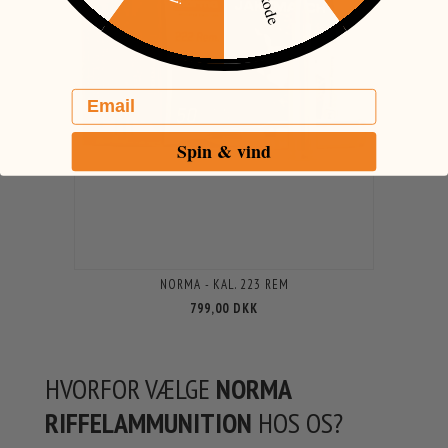
Email
Spin & vind
NORMA - KAL. 223 REM
799,00 DKK
HVORFOR VÆLGE
NORMA
RIFFELAMMUNITION
HOS OS?