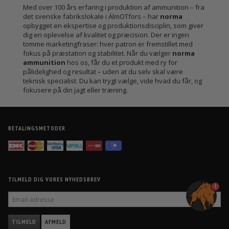
Med over 100 års erfaring i produktion af ammunition – fra
det svenske fabrikslokale i ÄlmOTfors – har
norma
opbygget en ekspertise og produktionsdisciplin, som giver
dig en oplevelse af kvalitet og præcision. Der er ingen
tomme marketingfraser: hver patron er fremstillet med
fokus på præstation og stabilitet. Når du vælger
norma
ammunition
hos os, får du et produkt med ry for
pålidelighed og resultat – uden at du selv skal være
teknisk specialist. Du kan trygt vælge, vide hvad du får, og
fokusere på din jagt eller træning.
BETALINGSMETODER
TILMELD DIG VORES NYHEDSBREV
1
EMAIL-
ADRESSE
TILMELD
AFMELD