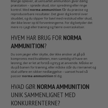
Mange oplever, at uensartet ammunition giver dårlig
præstation – sprøde skud, stor spredning eller ringe
kontrol. Med
norma ammunition
får du præcise og
reproducerbare resultater. Det giver dig kontrol over
skuddet, og du slipper for bøvl med restskud eller skud,
der ikke lever op til forventningerne. For dig betyder det
mere ro i jagt eller træning og færre overraskelser.
HVEM HAR BRUG FOR
NORMA
AMMUNITION
?
Du som jæger eller skytte, der ikke ønsker at gå på
kompromis med kvaliteten, men samtidig vil have en
løsning, der er let at forstå og tryg at anvende. Måske er
du på banen for træning, eller måske står du i terrænet og
skal udføre en sikker nedlæggelse – uanset hvad så
passer
norma ammunition
til dig.
HVAD GØR
NORMA AMMUNITION
UNIK SAMMENLIGNET MED
KONKURRENTERNE?