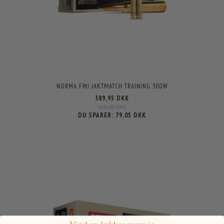
NORMA FMJ JAKTMATCH TRAINING 300W
389,95 DKK
469,00 DKK
DU SPARER:
79,05 DKK
Vind en lækker præmie