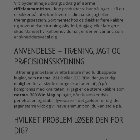
Vi tilbyder et nøje udvalgt udvalg af
norma
riffelammunition
– kun produkter vi har på lager – så du
er sikker på, at vi kan levere til din næste jagt eller
træningssession. Sortimentet hos os dækker flere kalibre
og anvendelser: træningsskyderi, dagjagt eller længere
skud. Uanset hvilket behov du har, er der en variant, som
er skræddersyet til dig.
ANVENDELSE – TRÆNING, JAGT OG
PRÆCISIONSSKYDNING
Til træning anbefaler vi lette kalibre med fuldkappede
kugler, som
norma .22 LR
eller .223 REM, der giver dig
mulighed for at skyde mange skud uden at gå på
kompromis med kvaliteten. Til jagt er de større kalibre som
norma .300 Win Mag
oplagte, når du ønsker dyb
penetration og stabil flyvebane – det gælder for dig, der
jager større vildt og vil have ammunition, du kan stole på.
HVILKET PROBLEM LØSER DEN FOR
DIG?