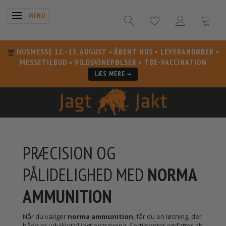
SKIFTE NAVIGATION
MENU
HUSMESSE 12.–13. AUGUST
• ÅBENT HUS • LEVERANDØRER •
MESSETILBUD • VILDSVINEPØLSER • TBE-VACCINATION
LÆS MERE →
PRÆCISION OG
PÅLIDELIGHED MED
NORMA
AMMUNITION
Når du vælger
norma ammunition
, får du en løsning, der
både er udviklet til jagt og træning. Sortimentet omfatter alt