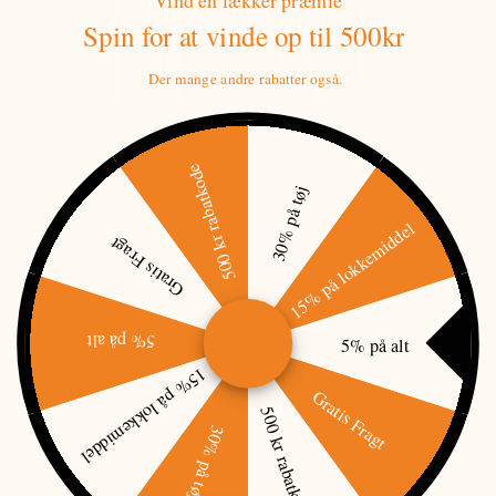
Spin for at vinde
op til 500kr
Der mange andre rabatter også.
500 kr rabatkode
30% på tøj
15% på lokkemiddel
Gratis Fragt
NORMA - 22 LR
69,00 DKK
5% på alt
5% på alt
15% på lokkemiddel
Gratis Fragt
500 kr rabatkode
30% på tøj