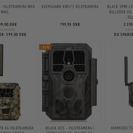
 - VILDTKAMERA MED
KEEPGUARD KW571 VILDTKAMERA
BLACK S990 LI
MAIL
BILLEDER OG 
TE
99,00 DKK
799,95 DKK
2.19
598,00 DKK
2.39
ER:
599,00 DKK
DU SPARE
-35%
78 4G VILDTKAMERA
BLACK X5S – VILDTKAMERA I
HIKMICRO T