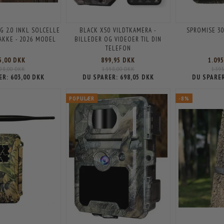
G 2.0 INKL SOLCELLE
BLACK X50 VILDTKAMERA -
SPROMISE 3
PAKKE - 2026 MODEL
BILLEDER OG VIDEOER TIL DIN
TELEFON
5,00 DKK
899,95 DKK
1.09
498,00 DKK
1.598,00 DKK
1.39
ER:
603,00 DKK
DU SPARER:
698,05 DKK
DU SPARE
POPULÆR
-8%