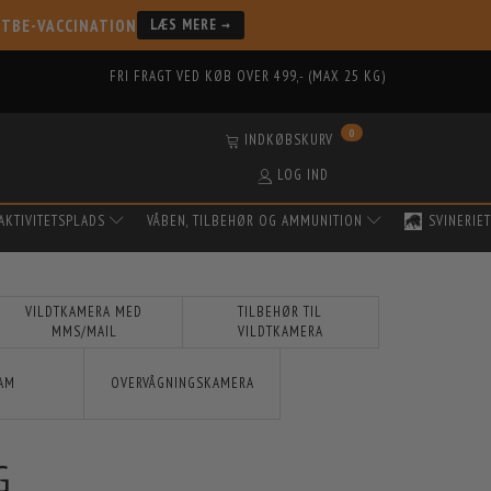
 TBE-VACCINATION
LÆS MERE →
FRI FRAGT VED KØB OVER 499,- (MAX 25 KG)
0
INDKØBSKURV
LOG IND
AKTIVITETSPLADS
VÅBEN, TILBEHØR OG AMMUNITION
SVINERIET
VILDTKAMERA MED
TILBEHØR TIL
MMS/MAIL
VILDTKAMERA
CAM
OVERVÅGNINGSKAMERA
G