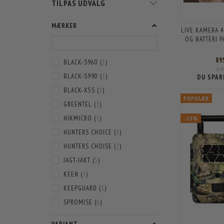
SKIFTE
TILPAS UDVALG
FILTER
MÆRKER
LIVE KAMERA 4
OG BATTERI 
89
BLACK-S960
(
1
)
1.
BLACK-S990
(
1
)
DU SPAR
BLACK-X5S
(
1
)
POPULÆR
GREENTEL
(
1
)
HIKMICRO
(
1
)
-23%
HUNTERS CHOICE
(
1
)
HUNTERS CHOISE
(
2
)
JAGT-JAKT
(
5
)
KEEN
(
1
)
KEEPGUARD
(
1
)
SPROMISE
(
6
)