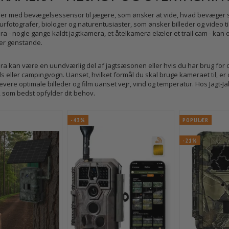
er med bevægelsessensor til jægere, som ønsker at vide, hvad bevæger sig
turfotografer, biologer og naturentusiaster, som ønsker billeder og video 
era - nogle gange kaldt jagtkamera, et åtelkamera elæler et trail cam - ka
ler genstande.
era kan være en uundværlig del af jagtsæsonen eller hvis du har brug fo
 eller campingvogn. Uanset, hvilket formål du skal bruge kameraet til, er det
evere optimale billeder og film uanset vejr, vind og temperatur. Hos Jagt-Jakt 
 som bedst opfylder dit behov.
-43%
POPULÆR
-21%