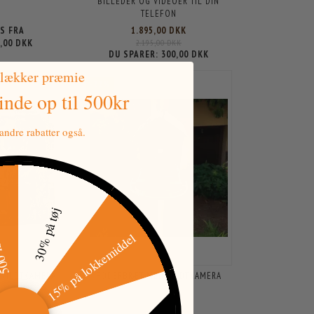
BILLEDER OG VIDEOER TIL DIN
TELEFON
IS FRA
1.895,00 DKK
9,00 DKK
2.195,00 DKK
DU SPARER:
300,00 DKK
 lækker præmie
-22%
vinde
op til 500kr
ndre rabatter også.
tkode
30% på tøj
15% på lokkemiddel
 VILDTKAMERA
FODERBRÆT MED VILDTKAMERA