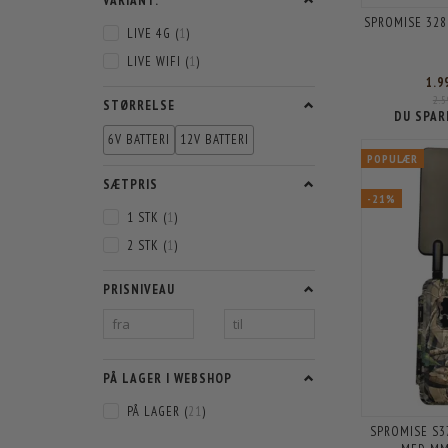
VARIANT.
SPROMISE 328
LIVE 4G
(
1
)
LIVE WIFI
(
1
)
1.9
2.
STØRRELSE
DU SPAR
6V BATTERI
12V BATTERI
POPULÆR
SÆTPRIS
-21%
1 STK
(
1
)
2 STK
(
1
)
PRISNIVEAU
PÅ LAGER I WEBSHOP
PÅ LAGER
(
21
)
SPROMISE S3