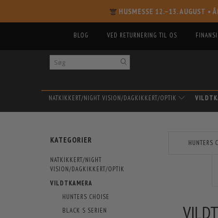
HUSMESSE 12.–13. AUGUST
• Å
BLOG
VED RETURNERING TIL OS
FINANS
NATKIKKERT/NIGHT VISION/DAGKIKKERT/OPTIK
VILDT
KATEGORIER
HUNTERS 
NATKIKKERT/NIGHT
VISION/DAGKIKKERT/OPTIK
VILDTKAMERA
HUNTERS CHOISE
VILDT
BLACK S SERIEN