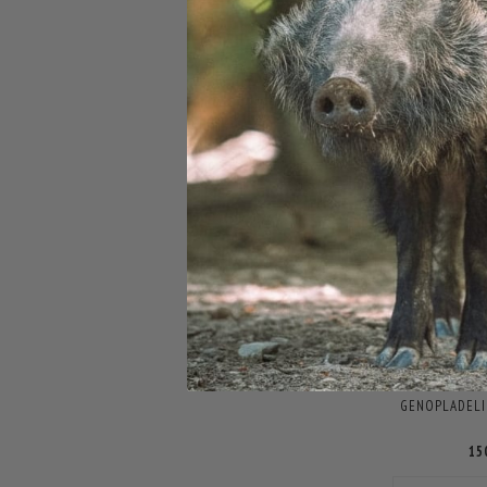
39
6
DU SPAR
PANASONIC
GENOPLADELIG
15