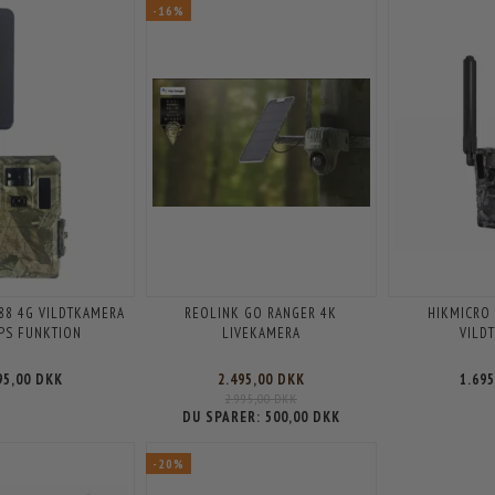
-16%
88 4G VILDTKAMERA
REOLINK GO RANGER 4K
HIKMICRO 
PS FUNKTION
LIVEKAMERA
VILD
95,00 DKK
2.495,00 DKK
1.69
2.995,00 DKK
DU SPARER:
500,00 DKK
-20%