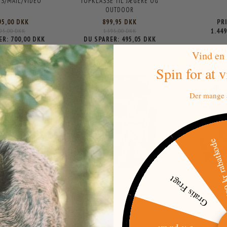
S/MAIL/VIDEO
TOPKLASSE TIL JÆGERE OG
OUTDOOR
95,00 DKK
899,95 DKK
PR
295,00 DKK
1.395,00 DKK
1.44
ER:
700,00 DKK
DU SPARER:
495,05 DKK
Vind en
POPULÆR
POPULÆR
Spin for at 
Der mange a
500 kr raba
Gratis Fragt
AM VILDTKAMERA 24MP
SPROMISE S68 VILDTKAMERA
MINI CAMO
022 MODEL