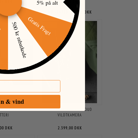
5% på alt
,95 DKK
699,00 DKK
899,00 DKK
DU SPARER:
200,00 DKK
Gratis Fragt
500 kr rabatkode
POPULÆR
øj
in & vind
ER TIL EKSTERNT
HUNTER ALPHA 4G CLOUD
TTERI
VILDTKAMERA
,00 DKK
2.399,00 DKK