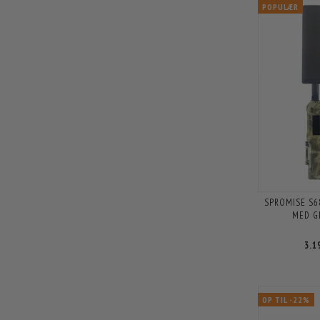
POPULÆR
SPROMISE S6
MED G
3.1
OP TIL -22%