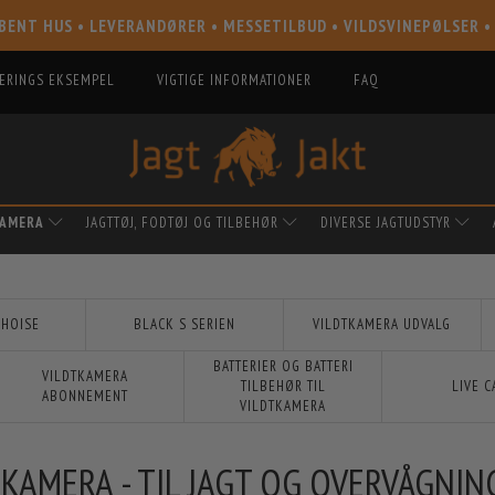
BENT HUS • LEVERANDØRER • MESSETILBUD • VILDSVINEPØLSER •
IERINGS EKSEMPEL
VIGTIGE INFORMATIONER
FAQ
KAMERA
JAGTTØJ, FODTØJ OG TILBEHØR
DIVERSE JAGTUDSTYR
CHOISE
BLACK S SERIEN
VILDTKAMERA UDVALG
BATTERIER OG BATTERI
VILDTKAMERA
TILBEHØR TIL
LIVE 
ABONNEMENT
VILDTKAMERA
KAMERA - TIL JAGT OG OVERVÅGNIN