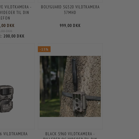
VE VILDTKAMERA -
BOLYGUARD SG520 VILDTKAMERA
VIDEOER TIL DIN
37MHD
LEFON
5,00 DKK
999,00 DKK
5,00 DKK
R:
200,00 DKK
-13%
16 VILDTKAMERA
BLACK S960 VILDTKAMERA -