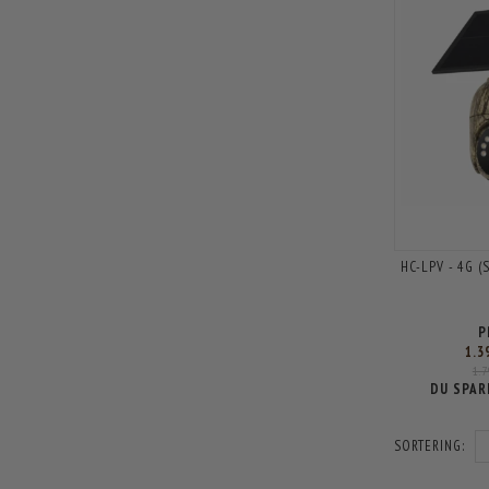
HC-LPV - 4G (
P
1.3
1.
DU SPAR
SORTERING: