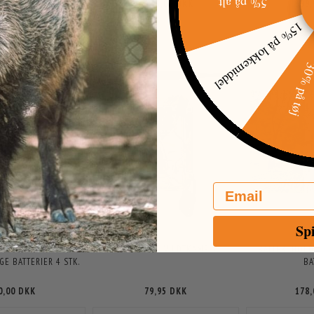
5% på alt
9,95 DKK
1.395,00 DKK
399
99,95 DKK
15% på lokkemiddel
ER:
300,00 DKK
30% på t
Email
Sp
 ENELOOP PRO AA
WIRELÅS TIL VILDTKAMERA
BATTERI HOLD
E BATTERIER 4 STK.
BA
0,00 DKK
79,95 DKK
178