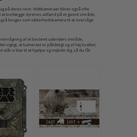
 på deres revir. Vildtkameraer bliver også ofte
til at kortlægge dyrenes adfærd på et givent område.
n også bruges som sikkerhedskamera til at overvåge
r overvågning af et bestemt udendørs område,
 vigtigt, at kameraet er pålideligt og af høj kvalitet,
står vi klar til at hjælpe og vejlede dig, så du får