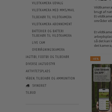
VILDTKAMERA UDVALG
Vildtkamera
VILDTKAMERA MED MMS/MAIL
brugt af na
Et vildtkam
TILBEHØR TIL VILDTKAMERA
områder el
VILDTKAMERA ABONNEMENT
BATTERIER OG BATTERI
Et vildtkam
TILBEHØR TIL VILDTKAMERA
arbejdsplads
så det kan l
LIVE CAM
det kamera,
OVERVÅGNINGSKAMERA
JAGTTØJ, FODTØJ OG TILBEHØR
-40%
DIVERSE JAGTUDSTYR
AKTIVITETSPLADS
VÅBEN, TILBEHØR OG AMMUNITION
SVINERIET
TILBUD