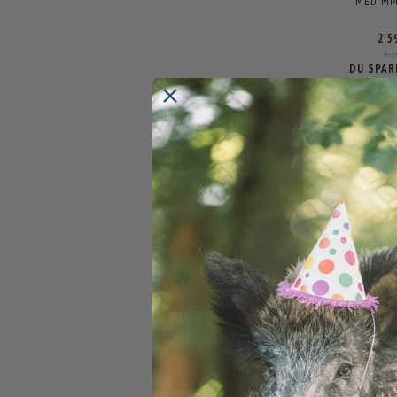
MED MM
2.5
3.
DU SPAR
POPULÆR
-42%
BASIC TRAILC
- 2