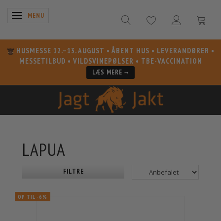
SKIFTE NAVIGATION
MENU
HUSMESSE 12.–13. AUGUST
• ÅBENT HUS • LEVERANDØRER •
MESSETILBUD • VILDSVINEPØLSER • TBE-VACCINATION
LÆS MERE →
LAPUA
FILTRE
OP TIL -6%