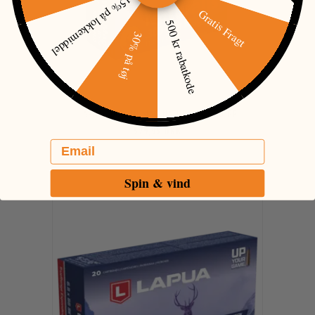
15% på lokkemiddel
Gratis Fragt
500 kr rabatkode
30% på tøj
LAPUA 300 WIN MAG NATURALIS 11,0 GR
579,95 DKK
Email
Spin & vind