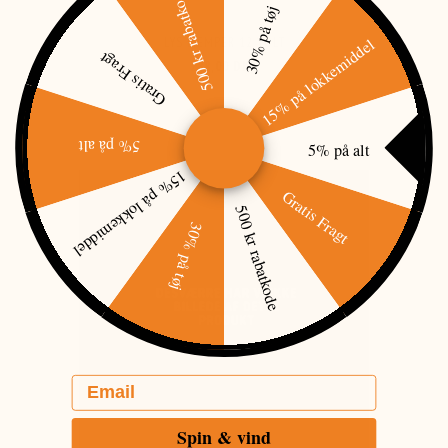
500 kr rabatkode
30% på tøj
15% på lokkemiddel
LYS DÆMPER 12 VOLT
Gratis Fragt
288,00 DKK
5% på alt
5% på alt
15% på lokkemiddel
Gratis Fragt
500 kr rabatkode
30% på tøj
Email
Spin & vind