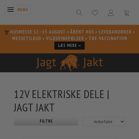
SKIFTE NAVIGATION
MENU
HUSMESSE 12.–13. AUGUST
• ÅBENT HUS • LEVERANDØRER •
MESSETILBUD • VILDSVINEPØLSER • TBE-VACCINATION
LÆS MERE →
12V ELEKTRISKE DELE |
JAGT JAKT
FILTRE