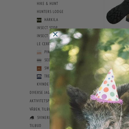
HIKE & HUNT
HUNTERS LODGE
HÄRKILA
INSECT STOP
INSECT SHIELD
LE CERF
AVIGNON O
PINEWOOD
1.1
SEELAND
SWEDTEAM
TRESPASS
-20%
KVINDE BEKLÆDNING
DIVERSE JAGTUDSTYR
AKTIVITETSPLADS
VÅBEN, TILBEHØR OG AMMUNITION
SVINERIET
TILBUD