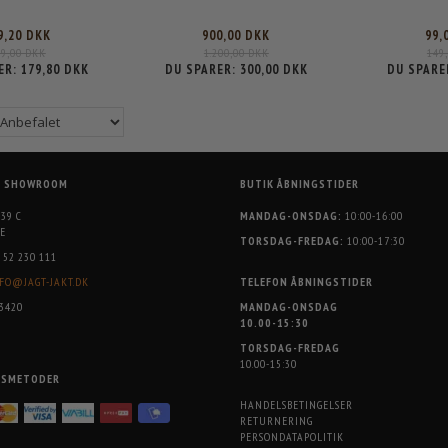
9,20 DKK
900,00 DKK
99,
99,00 DKK
1.200,00 DKK
149
ER:
179,80 DKK
DU SPARER:
300,00 DKK
DU SPARE
G SHOWROOM
BUTIK ÅBNINGSTIDER
 39 C
MANDAG-ONSDAG:
10:00-16:00
E
TORSDAG-FREDAG:
10:00-17:30
52 230 111
FO@JAGT-JAKT.DK
TELEFON ÅBNINGSTIDER
3420
MANDAG-ONSDAG
10.00-15:30
TORSDAG-FREDAG
10.00-15:30
GSMETODER
HANDELSBETINGELSER
RETURNERING
PERSONDATAPOLITIK