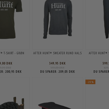
® T-SHIRT - GRØN
AFTER HUNT® SWEATER RUND HALS
AFTER HUNT®
9,00 DKK
349,95 DKK
399
49,95 DKK
559,00 DKK
629
ER:
200,95 DKK
DU SPARER:
209,05 DKK
DU SPARE
-25%