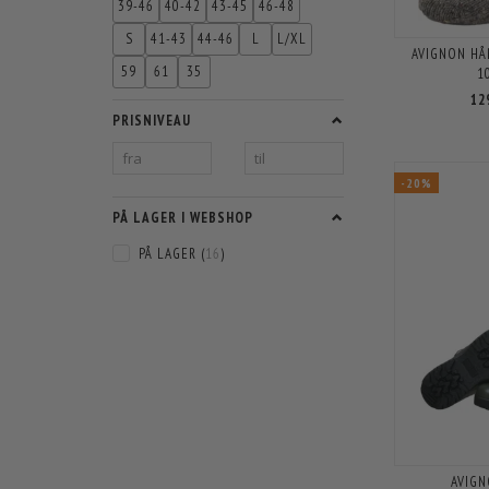
39-46
40-42
43-45
46-48
S
41-43
44-46
L
L/XL
AVIGNON HÅ
59
61
35
1
12
PRISNIVEAU
-20%
PÅ LAGER I WEBSHOP
PÅ LAGER
(
16
)
AVIGN