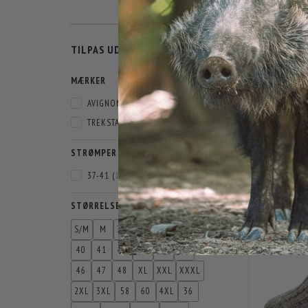
SKIFTE
TILPAS UDVALG
FILTER
HEAT M
MÆRKER
9
AVIGNON
(
12
)
1
TREKSTA
(
1
)
DU SPA
STRØMPER
37-41
(
1
)
STØRRELSE
S/M
M
37-39
37
38
39
40
41
42
43
44
45
46
47
48
XL
XXL
XXXL
2XL
3XL
58
60
4XL
36