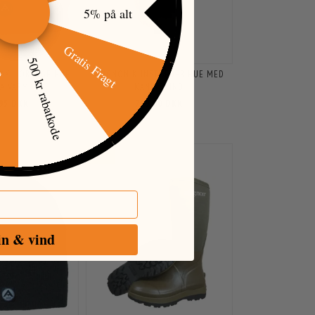
5% på alt
Gratis Fragt
500 kr rabatkode
AX - ORANGE HUE -
AVIGNON KUNSTLÆDER HUE MED
øj
RA VARM
KANINSKIND
,95 DKK
799,00 DKK
-25%
in & vind