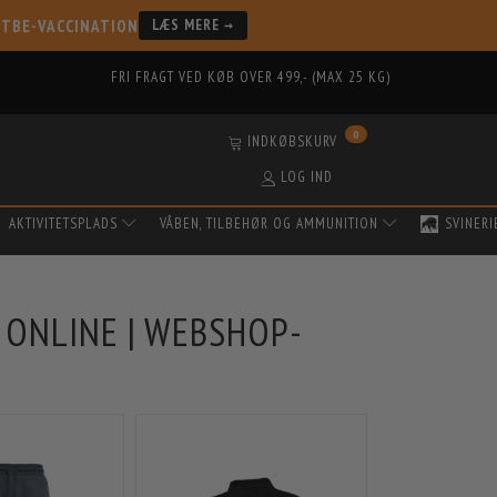
 TBE-VACCINATION
LÆS MERE →
FRI FRAGT VED KØB OVER 499,- (MAX 25 KG)
0
INDKØBSKURV
LOG IND
AKTIVITETSPLADS
VÅBEN, TILBEHØR OG AMMUNITION
SVINERI
 ONLINE | WEBSHOP-