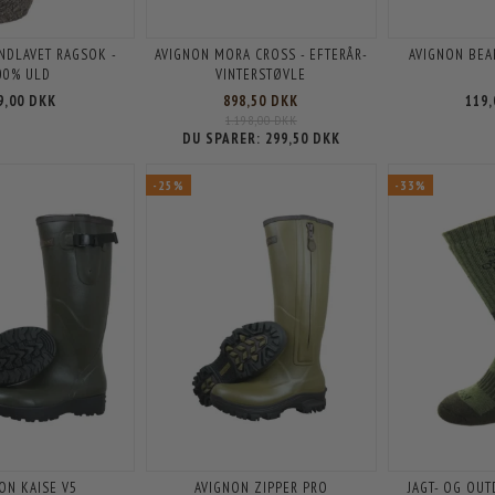
NDLAVET RAGSOK -
AVIGNON MORA CROSS - EFTERÅR-
AVIGNON BEA
00% ULD
VINTERSTØVLE
9,00 DKK
898,50 DKK
119
1.198,00 DKK
DU SPARER:
299,50 DKK
-25%
-33%
ON KAISE V5
AVIGNON ZIPPER PRO
JAGT- OG OU