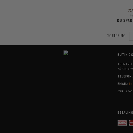
71
8
DU SPAR
SORTERING:
BUTIK O
AGENAVEJ
2670 GREV
TELEFON:
EMAIL:
IN
CVR:
3745
BETALIN