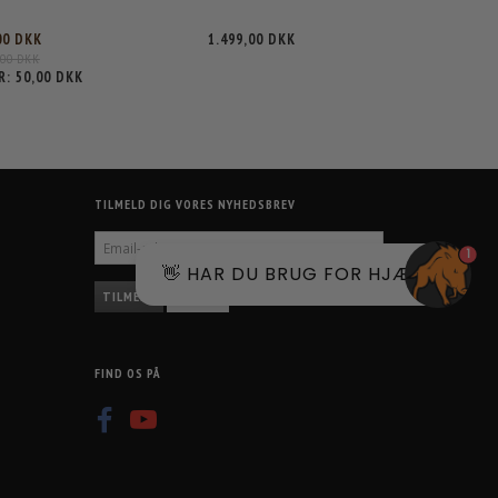
00 DKK
1.499,00 DKK
,00 DKK
R:
50,00 DKK
TILMELD DIG VORES NYHEDSBREV
EMAIL-
1
ADRESSE
👋 HAR DU BRUG FOR HJÆLP?
TILMELD
AFMELD
FIND OS PÅ