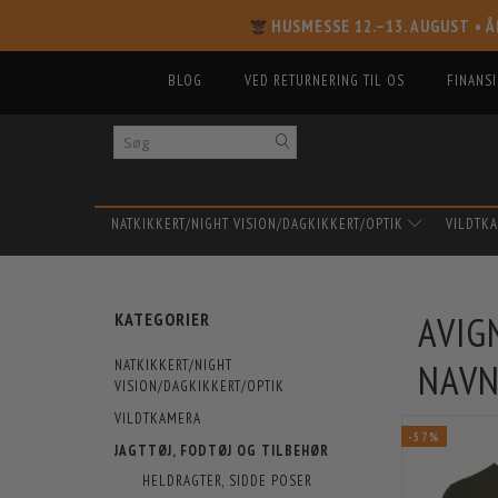
HUSMESSE 12.–13. AUGUST
• Å
BLOG
VED RETURNERING TIL OS
FINANS
NATKIKKERT/NIGHT VISION/DAGKIKKERT/OPTIK
VILDTK
AVIG
KATEGORIER
NAV
NATKIKKERT/NIGHT
VISION/DAGKIKKERT/OPTIK
VILDTKAMERA
-57%
JAGTTØJ, FODTØJ OG TILBEHØR
HELDRAGTER, SIDDE POSER