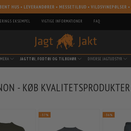
BENT HUS • LEVERANDØRER • MESSETILBUD • VILDSVINEPØLSER •
IERINGS EKSEMPEL
VIGTIGE INFORMATIONER
FAQ
AMERA
JAGTTØJ, FODTØJ OG TILBEHØR
DIVERSE JAGTUDSTYR
NON - KØB KVALITETSPRODUKTER
N
-37%
-36%