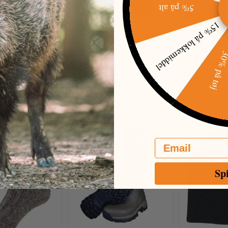
5% på alt
15% på lokkemiddel
AX STRØMPER
AVIGNON VARMESÅLER - TRÅDLØS
AVIGNON HEAT M
30% på t
OPLADNING - HEAT QI PULSE
ULT
4,95 DKK
1.499,00 DKK
129
19,00 DKK
RER:
24,05 DKK
-25%
Email
Sp