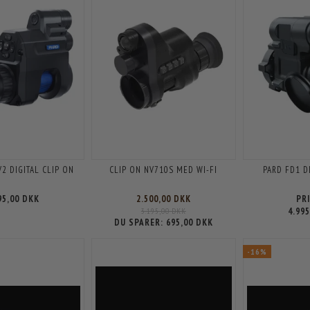
2 DIGITAL CLIP ON
CLIP ON NV710S MED WI-FI
PARD FD1 D
95,00 DKK
2.500,00 DKK
PR
3.195,00 DKK
4.99
DU SPARER:
695,00 DKK
-16%