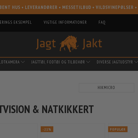
BENT HUS • LEVERANDØRER • MESSETILBUD • VILDSVINEPØLSER •
IERINGS EKSEMPEL
VIGTIGE INFORMATIONER
FAQ
ILDTKAMERA
JAGTTØJ, FODTØJ OG TILBEHØR
DIVERSE JAGTUDSTYR
HIKMICRO
TVISION & NATKIKKERT
-21%
POPULÆR