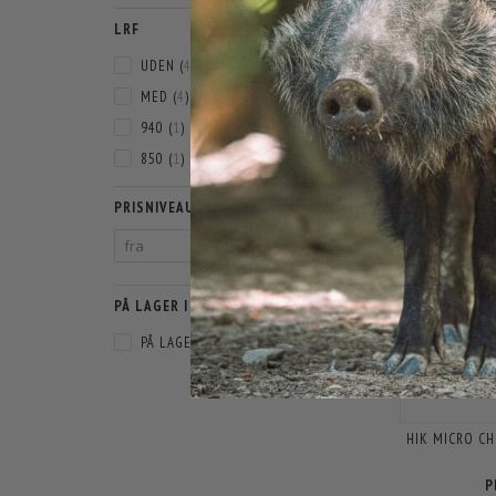
PULSAR K
LRF
1.3
UDEN
(
4
)
MED
(
4
)
940
(
1
)
850
(
1
)
PRISNIVEAU
PÅ LAGER I WEBSHOP
PÅ LAGER
(
31
)
HIK MICRO CH
P