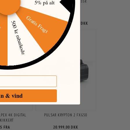
AITH HD 4-32X50
CONOTECH POLARIS 335R
5% på alt
L KIKKERT
9,00 DKK
9.999,00 DKK
Gratis Fragt
16.995,00 DKK
500 kr rabatkode
DU SPARER:
6.996,00 DKK
øj
in & vind
LPEX 4K DIGITAL
PULSAR KRYPTON 2 FXG50
EKIKKERT
IS FRA
20.999,00 DKK