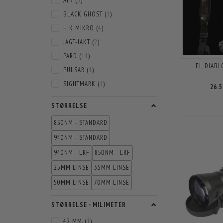
ATN
(
3
)
BLACK GHOST
(
1
)
HIK MIKRO
(
4
)
JAGT-JAKT
(
2
)
PARD
(
11
)
EL DIABL
PULSAR
(
1
)
SIGHTMARK
(
1
)
26.
STØRRELSE
850NM - STANDARD
940NM - STANDARD
940NM - LRF
850NM - LRF
25MM LINSE
35MM LINSE
50MM LINSE
70MM LINSE
STØRRELSE - MILIMETER
42 MM.
(
1
)