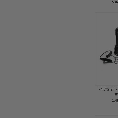
5.0
TH4 LYGTE- I
H
1.4