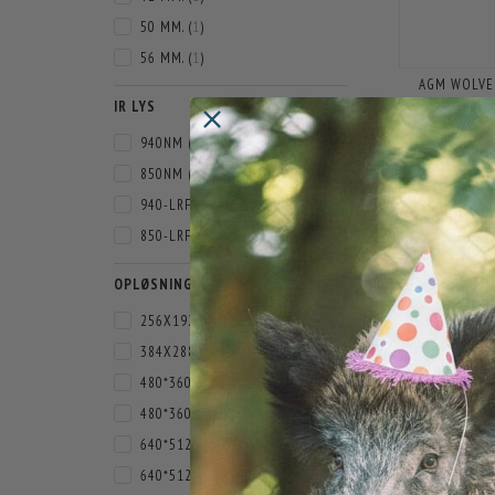
50 MM.
(
1
)
56 MM.
(
1
)
AGM WOLVER
VISION
IR LYS
17.
940NM
(
3
)
850NM
(
2
)
940-LRF
(
1
)
850-LRF
(
1
)
OPLØSNING TERMISK
256X192
(
1
)
384X288
(
1
)
480*360
(
1
)
480*360 LRF
(
1
)
640*512
(
1
)
640*512 LRF
(
1
)