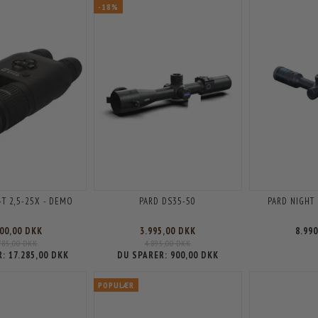
-18%
4T 2,5-25X - DEMO
PARD DS35-50
PARD NIGHT
500,00 DKK
3.995,00 DKK
8.99
785,00 DKK
4.895,00 DKK
R:
17.285,00 DKK
DU SPARER:
900,00 DKK
POPULÆR