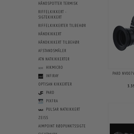
HÅNDSPOTTER TERMISK
RIFFELKIKKERT -
SIGTEKIKKERT
RIFFELKIKKERTER TILBEHØR
HÅNDKIKKERT
HÅNDKIKKERT TILBEHØR
AFSTANDSMÅLER
ATN NATKIKKERTER
HIKMICRO
PARD NV007V
INFIRAY
OPTISAN KIKKERTER
3.3
PARD
PIXFRA
PULSAR NATKIKKERT
ZEISS
AIMPOINT RØDPUNKTSSIGTE