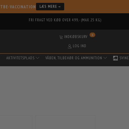
 TBE-VACCINATION
LÆS MERE →
FRI FRAGT VED KØB OVER 499,- (MAX 25 KG)
0
INDKØBSKURV
LOG IND
AKTIVITETSPLADS
VÅBEN, TILBEHØR OG AMMUNITION
SVINE