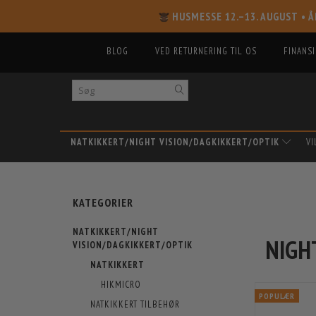
HUSMESSE 12.–13. AUGUST
• Å
BLOG
VED RETURNERING TIL OS
FINANS
NATKIKKERT/NIGHT VISION/DAGKIKKERT/OPTIK
V
KATEGORIER
NATKIKKERT/NIGHT
NIGH
VISION/DAGKIKKERT/OPTIK
NATKIKKERT
HIKMICRO
POPULÆR
NATKIKKERT TILBEHØR