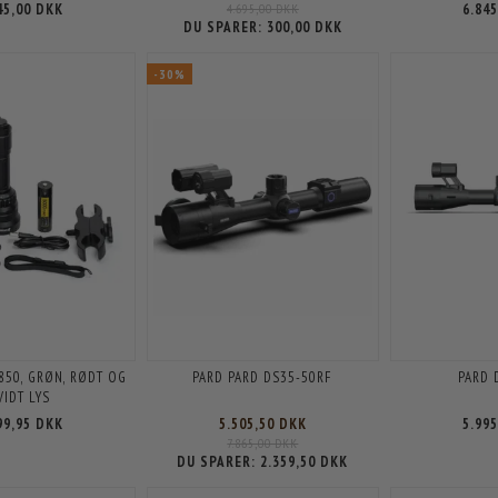
45,00 DKK
4.695,00 DKK
6.84
DU SPARER:
300,00 DKK
-30%
R850, GRØN, RØDT OG
PARD PARD DS35-50RF
PARD 
VIDT LYS
99,95 DKK
5.505,50 DKK
5.99
7.865,00 DKK
DU SPARER:
2.359,50 DKK