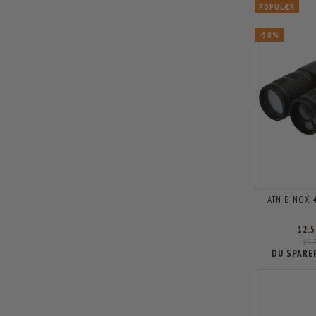
POPULÆR
-58%
ATN BINOX 
12.
29.
DU SPARE