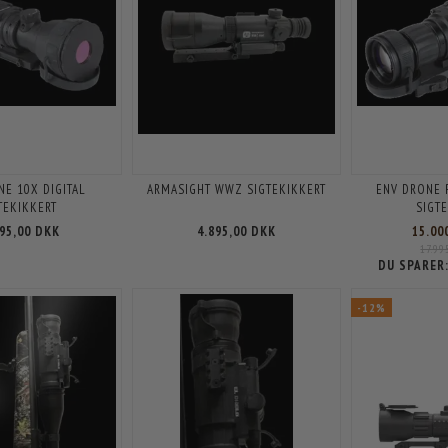
NE 10X DIGITAL
ARMASIGHT WWZ SIGTEKIKKERT
ENV DRONE 
TEKIKKERT
SIGT
995,00 DKK
4.895,00 DKK
15.00
17.99
DU SPARER
-12%