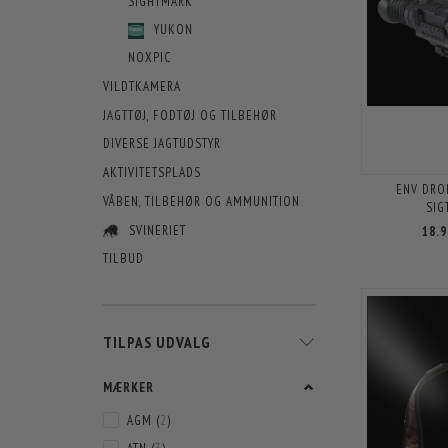
SIGHTMARK
YUKON
NOXPIC
VILDTKAMERA
JAGTTØJ, FODTØJ OG TILBEHØR
DIVERSE JAGTUDSTYR
AKTIVITETSPLADS
ENV DRO
VÅBEN, TILBEHØR OG AMMUNITION
SIG
SVINERIET
18.
TILBUD
SKIFTE
TILPAS UDVALG
FILTER
MÆRKER
AGM
(
2
)