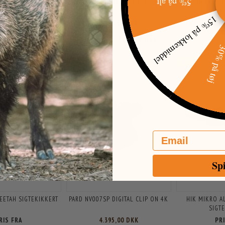
5% på alt
RYPTON ADAPTER
ATN BINOX 4K 4-16X
SIGHTMARK WR
DIGITA
15% på lokkemiddel
95,00 DKK
6.998,00 DKK
6.49
8.998,00 DKK
DU SPARER:
2.000,00 DKK
30% på t
POPULÆR
OP TIL -15%
OP TIL -6%
Email
Sp
EETAH SIGTEKIKKERT
PARD NV007SP DIGITAL CLIP ON 4K
HIK MIKRO A
SIGT
RIS FRA
4.395,00 DKK
PR