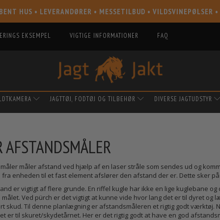
BENT HUS • LEVERANDØRER • MESSETILBUD • VILDSVINEPØLSER •
IERINGS EKSEMPEL
VIGTIGE INFORMATIONER
FAQ
ILDTKAMERA
JAGTTØJ, FODTØJ OG TILBEHØR
DIVERSE JAGTUDSTYR
R AFSTANDSMÅLER
måler måler afstand ved hjælp af en laser stråle som sendes ud og komme
 fra enheden til et fast element afslører den afstand der er. Dette sker p
and er vigtigt af flere grunde. En riffel kugle har ikke en lige kuglebane og 
l målet. Ved pürch er det vigtigt at kunne vide hvor lang det er til dyret og
ert skud. Til denne planlægning er afstandsmåleren et rigtig godt værktøj
det er til skuret/skydetårnet. Her er det rigtig godt at have en god afstan