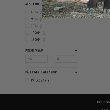
AFSTAND
600M
(
1
)
900M
(
1
)
700M
(
1
)
1000M
(
1
)
1500M
(
1
)
PRISNIVEAU
PÅ LAGER I WEBSHOP
PÅ LAGER
(
4
)
BUTIK O
AGENAVEJ