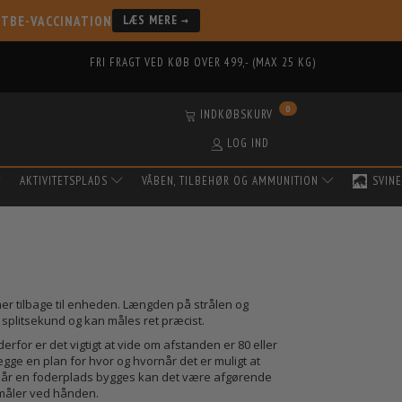
 TBE-VACCINATION
LÆS MERE →
FRI FRAGT VED KØB OVER 499,- (MAX 25 KG)
0
INDKØBSKURV
LOG IND
AKTIVITETSPLADS
VÅBEN, TILBEHØR OG AMMUNITION
SVINE
r tilbage til enheden. Længden på strålen og
å splitsekund og kan måles ret præcist.
derfor er det vigtigt at vide om afstanden er 80 eller
 lægge en plan for hvor og hvornår det er muligt at
. Når en foderplads bygges kan det være afgørende
dsmåler ved hånden.