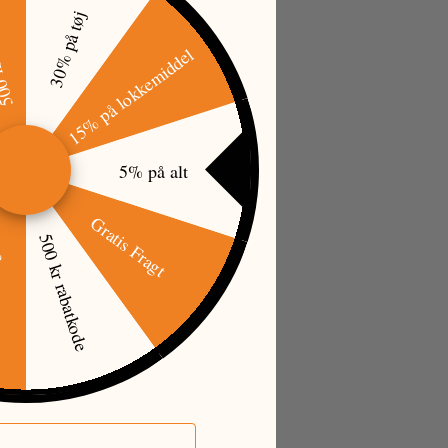
tkode
30% på tøj
15% på lokkemiddel
5% på alt
Gratis Fragt
500 kr rabatkode
øj