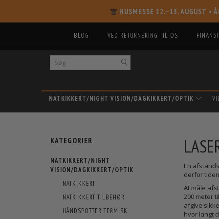
HUSMESSE 12.–13. AUGUST
• Å
BLOG
VED RETURNERING TIL OS
FINANS
NATKIKKERT/NIGHT VISION/DAGKIKKERT/OPTIK
V
LASE
KATEGORIER
NATKIKKERT/NIGHT
En afstands
VISION/DAGKIKKERT/OPTIK
derfor tiden
NATKIKKERT
At måle afst
200 meter ti
NATKIKKERT TILBEHØR
afgive sikk
HÅNDSPOTTER TERMISK
hvor langt 