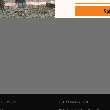
Sp
G SHOWROOM
BUTIK ÅBNINGSTIDER
 39 C
MANDAG-ONSDAG:
10:00-16:00