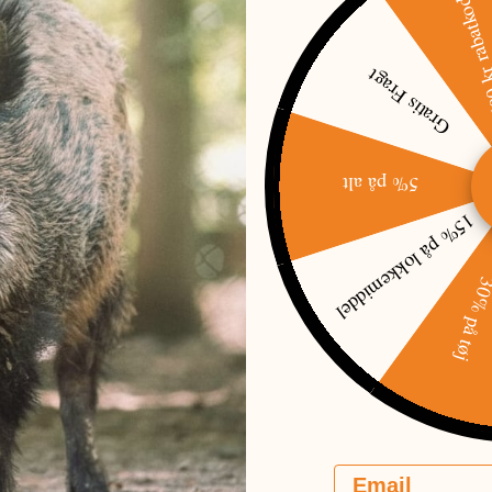
500 kr raba
Gratis Fragt
5% på alt
15% på lokkemiddel
30% på t
Email