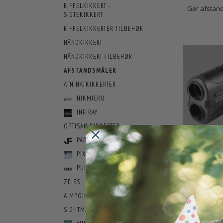
RIFFELKIKKERT -
Gør afstand
SIGTEKIKKERT
RIFFELKIKKERTER TILBEHØR
HÅNDKIKKERT
HÅNDKIKKERT TILBEHØR
AFSTANDSMÅLER
ATN NATKIKKERTER
HIKMICRO
INFIRAY
OPTISAN KIKKERTER
PARD
PIXFRA
PULSAR NATKIKKERT
LASER A
ZEISS
1.9
AIMPOINT RØDPUNKTSSIGTE
SIGHTMARK