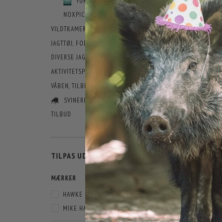
YUKON
SORTERING:
NOXPIC
VILDTKAMERA
JAGTTØJ, FODTØJ OG TILBEHØR
DIVERSE JAGTUDSTYR
AKTIVITETSPLADS
VÅBEN, TILBEHØR OG AMMUNITION
SVINERIET
TILBUD
SKIFTE
TILPAS UDVALG
FILTER
MÆRKER
HAWKE
(
2
)
MIKE HAMMER
(
1
)