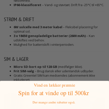
følsomhed.
IP66-klassificeret
– Vand- og støvtæt. Drift fra -25°C til +65°C.
STRØM & DRIFT
6W solcelle med 3 meter kabel
– Fleksibel placering for
optimal sol.
3 x 18650 genopladelige batterier (2600 mAh)
– Kan
udskiftes ved behov.
Mulighed for batteriskift i vinterperioden.
SIM & LAGER
Micro SD-kort op til 128 GB
(medfølger ikke).
Frit SIM-valg
– Brug dansk eller udenlandsk udbyder.
Gratis Greentel SIM kan medsendes (abonnement ikke
inkluderet).
Vind en lækker præmie
Spin for at vinde
op til 500kr
Der mange andre rabatter også.