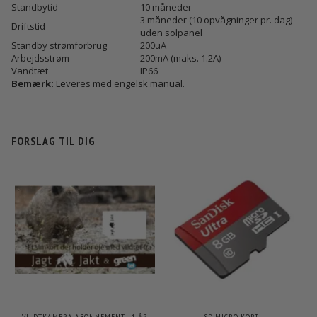
Standbytid
10 måneder
3 måneder (10 opvågninger pr. dag)
Driftstid
uden solpanel
Standby strømforbrug
200uA
Arbejdsstrøm
200mA (maks. 1.2A)
Vandtæt
IP66
Bemærk:
Leveres med engelsk manual.
FORSLAG TIL DIG
VILDTKAMERA ABONNEMENT - 1 ÅR
SD MICRO KORT