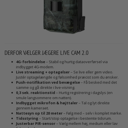
DERFOR VÆLGER JÆGERE LIVE CAM 2.0
4G-forbindelse
– Stabil og hurtig dataoverførsel via
indbygget 4G-modem.
Live streaming + optagelser
– Se live eller gem video.
Justér optagelængde og følsomhed præcist som du ønsker.
Push-notifikation ved bevægelse
– Få besked med det
samme og gå direkte i live-visning.
0,3 sek. reaktionstid
– Hurtig registrering i dagslys (en
smule langsommere om natten).
Indbygget mikrofon & højttaler
– Tal og lyt direkte
gennem kameraet.
Nattesyn op til 20 meter
– Følg med – selv i komplet mørke.
Tidsstyring
– Start/stop optagelse i bestemte tidsrum.
Justerbar PIR-sensor
– Vælg mellem høj, medium eller lav