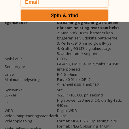
MED I KASSEN
Spin & vind
1. Understøtter 4G LTE, live
Egenskaber
streaming og visning af videoer
når som helst og hvor som helst
2. Med 6 stk. 18650 batterier kan
brugeren selv udskifte batterierne
3. Perfekt 940 nm no glow IR-lys
4. Kraftig 4G LTE signalmodtager
5. Understøtter solpanel
Mobil APP
UCON
GC4653, CMOS 4.0MP, maks. 14.0MP
Sensortype
(interpoleret)
Linse
F=1.6 f=6mm
Minimumsbelysning
Farve 0.01Lux@F1.2
Sort/hvid 0.001Lux@F1.2
Synsvinkel
56°
Lukker
1/25~1/100.000 pr. sekund
High power LED med ICR, kraftig 4 stk.
IR
940 nm
WDR
Digital WDR
Videokomprimeringsstandard
H.265
Videoopløsning
Format: MP4, H.265 Opløsning: 2.7K
Format: JPEG Opløsning: 14.0MP
Maks. billedstørrelse