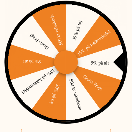
500 kr rabatkode
30% på tøj
15% på lokkemiddel
Gratis Fragt
5% på alt
5% på alt
15% på lokkemiddel
Gratis Fragt
500 kr rabatkode
30% på tøj
KOMPAKT DESIGN
Email