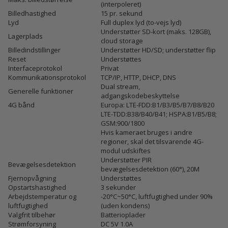
(interpoleret)
Billedhastighed
15 pr. sekund
Lyd
Full duplex lyd (to-vejs lyd)
Understøtter SD-kort (maks. 128GB),
Lagerplads
cloud storage
Billedindstillinger
Understøtter HD/SD; understøtter flip
Reset
Understøttes
Interfaceprotokol
Privat
Kommunikationsprotokol
TCP/IP, HTTP, DHCP, DNS
Dual stream,
Generelle funktioner
adgangskodebeskyttelse
4G bånd
Europa: LTE-FDD:B1/B3/B5/B7/B8/B20
LTE-TDD:B38/B40/B41; HSPA:B1/B5/B8;
GSM:900/1800
Hvis kameraet bruges i andre
regioner, skal det tilsvarende 4G-
modul udskiftes
Understøtter PIR
Bevægelsesdetektion
bevægelsesdetektion (60°), 20M
Fjernopvågning
Understøttes
Opstartshastighed
3 sekunder
Arbejdstemperatur og
-20°C~50°C, luftfugtighed under 90%
luftfugtighed
(uden kondens)
Valgfrit tilbehør
Batterioplader
Strømforsyning
DC 5V 1.0A