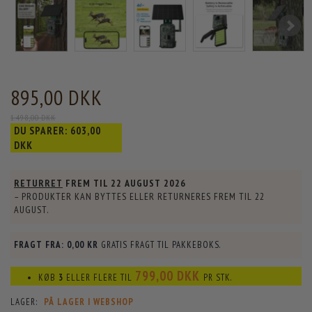
895,00 DKK
1.498,00 DKK
DU SPARER:
603,00
DKK
RETURRET
FREM TIL
22 AUGUST 2026
– PRODUKTER KAN BYTTES ELLER RETURNERES FREM TIL
22
AUGUST
.
FRAGT FRA:
0,00 KR
GRATIS FRAGT TIL PAKKEBOKS.
799,00 DKK
KØB
3
ELLER FLERE TIL
PR STK.
LAGER:
PÅ LAGER I WEBSHOP