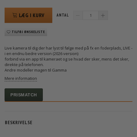
LÆG I KURV
ANTAL
TILFØJ ØNSKELISTE
Live kamera til dig der har lyst til følge med på fx en foderplads, LIVE -
i en endnu bedre version (2026 version)
forbind via en app til kameraet og se hvad der sker, mens det sker,
direkte på telefonen.
Andre modeller magen til Gamma
Mere information
PRISMATCH
BESKRIVELSE