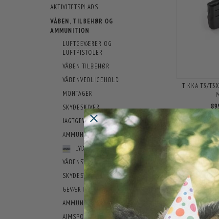
AKTIVITETSPLADS
VÅBEN, TILBEHØR OG
AMMUNITION
LUFTGEVÆRER OG
LUFTPISTOLER
VÅBEN TILBEHØR
VÅBENVEDLIGEHOLD
TIKKA T3/T3
MONTAGER
89
SKYDESKIVER
JAGTGEVÆR
SORTERING:
AMMUNITION
LYDDÆMPER
VÅBENSTØTTE
SKYDESTOK
GEVÆR FODERAL
AMMUNITIONSBOKSE
AIMSPORT