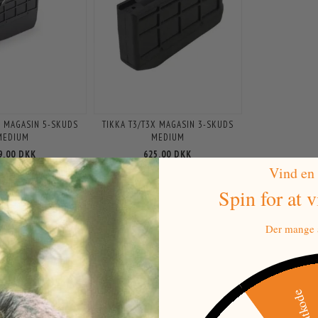
X MAGASIN 5-SKUDS
TIKKA T3/T3X MAGASIN 3-SKUDS
MEDIUM
MEDIUM
9,00 DKK
625,00 DKK
Vind en
Spin for at 
Der mange a