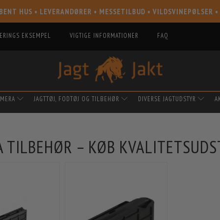
BENT HUS • LEVERANDØRER • MESSETILBUD • VILDSVINEPØLSER •
IERINGS EKSEMPEL
VIGTIGE INFORMATIONER
FAQ
AMERA
JAGTTØJ, FODTØJ OG TILBEHØR
DIVERSE JAGTUDSTYR
A
A TILBEHØR – KØB KVALITETSUDS