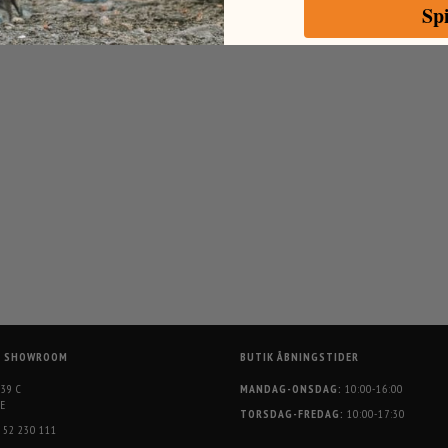
Sp
G SHOWROOM
BUTIK ÅBNINGSTIDER
 39 C
MANDAG-ONSDAG:
10:00-16:00
E
TORSDAG-FREDAG:
10:00-17:30
52 230 111