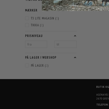
FILTER
MÆRKER
T3 LITE MAGASIN
(
1
)
TIKKA
(
1
)
PRISNIVEAU
PÅ LAGER I WEBSHOP
PÅ LAGER
(
2
)
BUTIK O
AGENAVEJ
2670 GREV
TELEFON: