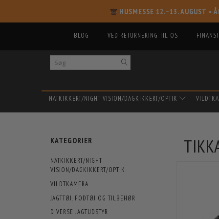
HUSMESSE 12.–13. AUGUST
• Å
BLOG
VED RETURNERING TIL OS
FINANS
NATKIKKERT/NIGHT VISION/DAGKIKKERT/OPTIK
VILDTK
TIKK
KATEGORIER
NATKIKKERT/NIGHT
VISION/DAGKIKKERT/OPTIK
VILDTKAMERA
JAGTTØJ, FODTØJ OG TILBEHØR
DIVERSE JAGTUDSTYR