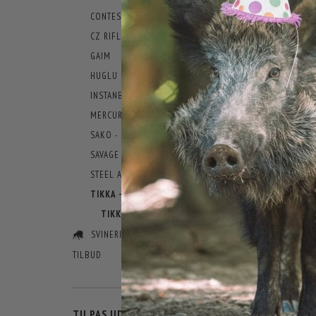
CONTESSA
CZ RIFLER
GAIM
HUGLU
INSTANBUL SILAH
MERCURY
SAKO - RIFLER
SAVAGE - RIFLER
STEEL ACTION - RIFLER
TIKKA - RIFLER
TIKKA TILBEHØR
SVINERIET
TILBUD
SKIFTE
TILPAS UDVALG