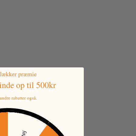
 lækker præmie
vinde
op til 500kr
ndre rabatter også.