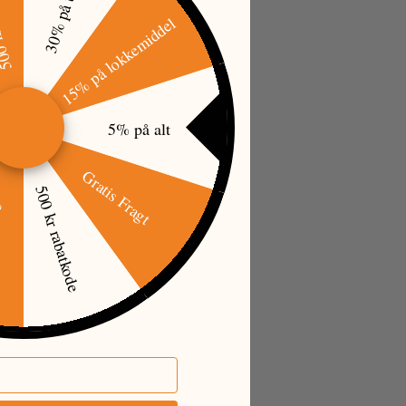
tkode
30% på tøj
15% på lokkemiddel
5% på alt
Gratis Fragt
500 kr rabatkode
øj