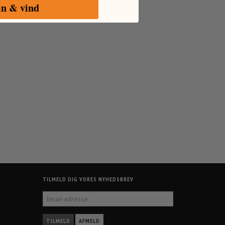
in & vind
TILMELD DIG VORES NYHEDSBREV
EMAIL-
ADRESSE
TILMELD
AFMELD