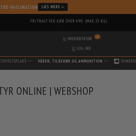
 TBE-VACCINATION
LÆS MERE →
FRI FRAGT VED KØB OVER 499,- (MAX 25 KG)
0
INDKØBSKURV
LOG IND
KTIVITETSPLADS
VÅBEN, TILBEHØR OG AMMUNITION
SVINERI
TYR ONLINE | WEBSHOP