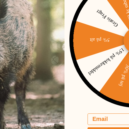
500 kr raba
Gratis Fragt
5% på alt
15% på lokkemiddel
30% på t
Email