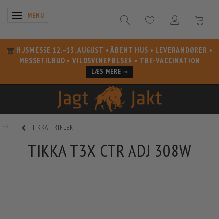
SKIFTE NAVIGATION
MENU
HUSMESSE 12.–13. AUGUST
• ÅBENT HUS • LEVERANDØRER •
MESSETILBUD • VILDSVINEPØLSER • TBE-VACCINATION
LÆS MERE →
TIKKA - RIFLER
TIKKA T3X CTR ADJ 308W