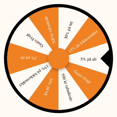
Mere information
PRISMATCH
500 kr rabatkode
30% på tøj
15% på lokkemiddel
Gratis Fragt
BESKRIVELSE
Let T3x gevær fra Tikka med justerbar kindpude.
10 skuds magasin
5% på alt
5% på alt
Picatinny rail standard monteret så du let kan skifte mellem dag-,
drivjagts- og natkikkert
15% på lokkemiddel
Gratis Fragt
500 kr rabatkode
30% på tøj
HANDEDNESS RIGHT
WEIGHT 3.6 KG
TOTAL LENGTH 1029 MM
BARREL LENGTH 508 MM
MAGAZINE CAPACITY 10 + 1
RATE OF TWIST 1:11"