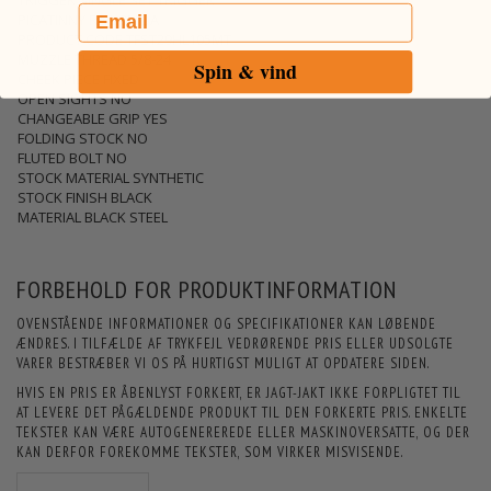
TRIGGER SINGLE SET TRIGGER
Email
PICATINNY RAIL 0MOA
PRODUCT CODE TFST29HL105MT
MUZZLE THREAD 5/8-24
Spin & vind
CHEEK PIECE FIXED
OPEN SIGHTS NO
CHANGEABLE GRIP YES
FOLDING STOCK NO
FLUTED BOLT NO
STOCK MATERIAL SYNTHETIC
STOCK FINISH BLACK
MATERIAL BLACK STEEL
FORBEHOLD FOR PRODUKTINFORMATION
OVENSTÅENDE INFORMATIONER OG SPECIFIKATIONER KAN LØBENDE
ÆNDRES. I TILFÆLDE AF TRYKFEJL VEDRØRENDE PRIS ELLER UDSOLGTE
VARER BESTRÆBER VI OS PÅ HURTIGST MULIGT AT OPDATERE SIDEN.
HVIS EN PRIS ER ÅBENLYST FORKERT, ER JAGT-JAKT IKKE FORPLIGTET TIL
AT LEVERE DET PÅGÆLDENDE PRODUKT TIL DEN FORKERTE PRIS. ENKELTE
TEKSTER KAN VÆRE AUTOGENEREREDE ELLER MASKINOVERSATTE, OG DER
KAN DERFOR FOREKOMME TEKSTER, SOM VIRKER MISVISENDE.