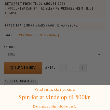
RETURRET
FREM TIL
21 AUGUST 2026
– PRODUKTER KAN BYTTES ELLER RETURNERES FREM TIL
21
AUGUST
.
FRAGT FRA:
0,00 KR
GRATIS FRAGT TIL PAKKEBOKS.
LAGER:
LEVERINGSTID ER 2-3 DAG(E)
KALIBER:
LÆG I KURV
ANTAL
TILFØJ ØNSKELISTE
Vind en lækker præmie
Tikka T3x CTR Adj .308W,
Spin for at vinde
op til 500kr
PIBELÆNGDE 510MM
KAN KUN BESTILLES I BUTIKKEN
Der mange andre rabatter også.