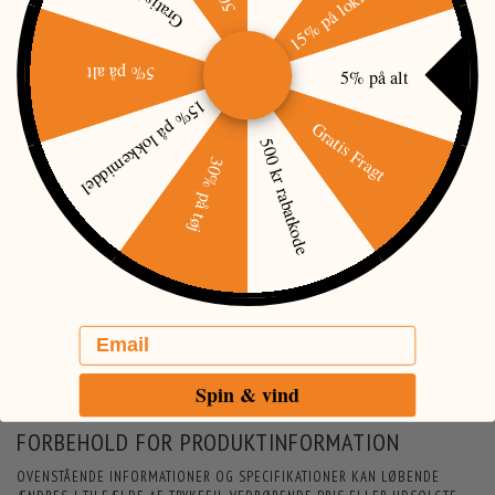
15% på lokkemiddel
5% på alt
5% på alt
Skinnemontage til dagkikkert / Zeiss el. Swarowski
15% på lokkemiddel
fra Steel Action
Gratis Fragt
Mere information
500 kr rabatkode
30% på tøj
PRISMATCH
BESKRIVELSE
Email
Undgå ringe på din dagkikkert med en Skinne montage fra
Steelaction
Spin & vind
FORBEHOLD FOR PRODUKTINFORMATION
OVENSTÅENDE INFORMATIONER OG SPECIFIKATIONER KAN LØBENDE