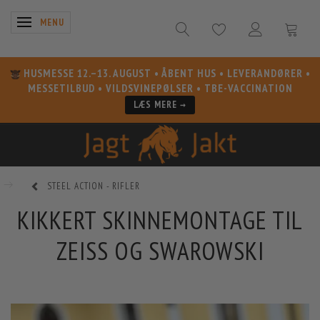
SKIFTE NAVIGATION
MENU
HUSMESSE 12.–13. AUGUST
• ÅBENT HUS • LEVERANDØRER •
MESSETILBUD • VILDSVINEPØLSER • TBE-VACCINATION
LÆS MERE →
STEEL ACTION - RIFLER
KIKKERT SKINNEMONTAGE TIL
ZEISS OG SWAROWSKI