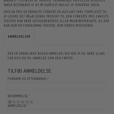
ÆNDRES. I TILFÆLDE AF TRYKFEJL VEDRØRENDE PRIS ELLER UDSOLGTE
VARER BESTRÆBER VI OS PÅ HURTIGST MULIGT AT OPDATERE SIDEN.
HVIS EN PRIS ER ÅBENLYST FORKERT, ER JAGT-JAKT IKKE FORPLIGTET TIL
AT LEVERE DET PÅGÆLDENDE PRODUKT TIL DEN FORKERTE PRIS. ENKELTE
TEKSTER KAN VÆRE AUTOGENEREREDE ELLER MASKINOVERSATTE, OG DER
KAN DERFOR FOREKOMME TEKSTER, SOM VIRKER MISVISENDE.
ANMELDELSER
DER ER ENDNU IKKE NOGEN ANMELDELSER HER. VI VIL VÆRE GLADE
FOR HVIS DU VIL ANMELDE SOM DEN FØRSTE.
TILFØJ ANMELDELSE:
FORNAVN OG EFTERNAVN(E)
BEDØMMELSE
ANMELDELSE