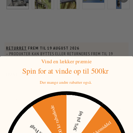
RETURRET
FREM TIL
19 AUGUST 2026
– PRODUKTER KAN BYTTES ELLER RETURNERES FREM TIL
19
AUGUST
.
Vind en lækker præmie
Spin for at vinde
op til 500kr
FRAGT FRA:
0,00 KR
GRATIS FRAGT TIL PAKKEBOKS.
Der mange andre rabatter også.
STEEL ACTION:
500 kr rabatkode
30% på tøj
Gratis Fragt