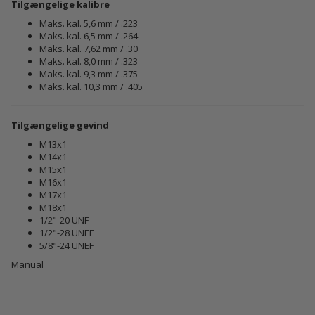
Tilgængelige kalibre
Maks. kal. 5,6 mm / .223
Maks. kal. 6,5 mm / .264
Maks. kal. 7,62 mm / .30
Maks. kal. 8,0 mm / .323
Maks. kal. 9,3 mm / .375
Maks. kal. 10,3 mm / .405
Tilgængelige gevind
M13x1
M14x1
M15x1
M16x1
M17x1
M18x1
1/2"-20 UNF
1/2"-28 UNEF
5/8"-24 UNEF
Manual