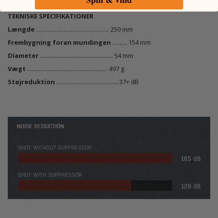
TEKNISKE SPECIFIKATIONER
Længde
.................................................. 250 mm
Frembygning foran mundingen
.......... 154 mm
Diameter
.................................................. 54 mm
Vægt
....................................................... 497 g
Støjreduktion
.......................................... 37+ dB