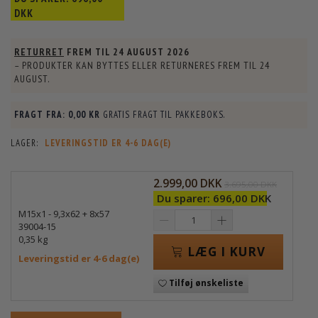
DKK
RETURRET
FREM TIL
24 AUGUST 2026
– PRODUKTER KAN BYTTES ELLER RETURNERES FREM TIL
24
AUGUST
.
FRAGT FRA:
0,00 KR
GRATIS FRAGT TIL PAKKEBOKS.
LAGER:
LEVERINGSTID ER 4-6 DAG(E)
2.999,00 DKK
3.695,00 DKK
Du sparer:
696,00 DKK
M15x1 - 9,3x62 + 8x57
39004-15
0,35 kg
LÆG I KURV
Leveringstid er 4-6 dag(e)
Tilføj ønskeliste