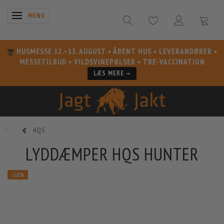
SKIFTE NAVIGATION
MENU
HUSMESSE 12.–13. AUGUST
• ÅBENT HUS • LEVERANDØRER •
MESSETILBUD • VILDSVINEPØLSER • TBE-VACCINATION
LÆS MERE →
HQS
LYDDÆMPER HQS HUNTER
-18%