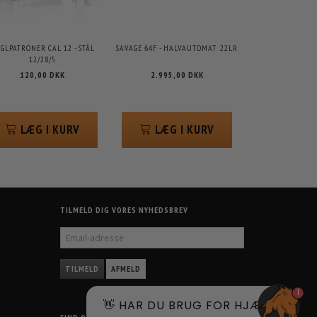
GLPATRONER CAL 12 - STÅL
SAVAGE 64F - HALVAUTOMAT .22LR
12/28/5
120,00 DKK
2.995,00 DKK
LÆG I KURV
LÆG I KURV
TILMELD DIG VORES NYHEDSBREV
EMAIL-
ADRESSE
TILMELD
AFMELD
1
👋 HAR DU BRUG FOR HJÆLP?