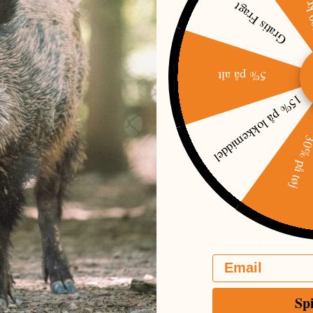
Gratis Fragt
5% på alt
N
15% på lokkemiddel
ENDE ÆNDRES. I TILFÆLDE AF TRYKFEJL VEDRØRENDE PRIS ELLER UDSOLGTE V
30% på t
ORPLIGTET TIL AT LEVERE DET PÅGÆLDENDE PRODUKT TIL DEN FORKERTE PRIS. 
R, SOM VIRKER MISVISENDE.
RE GLADE FOR HVIS DU VIL ANMELDE
TILFØJ ANMELDELSE:
Email
FORNAVN OG EFTERNAVN(E)
Sp