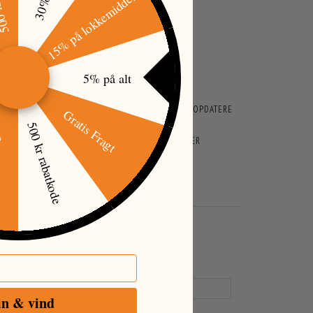
15% på lokkemiddel
5% på alt
ARER BESTRÆBER VI OS PÅ HURTIGST MULIGT AT OPDATERE
Gratis Fragt
500 kr rabatkode
øj
ENKELTE TEKSTER KAN VÆRE AUTOGENEREREDE ELLER
in & vind