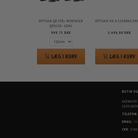
OPTISAN QR STÅL MONTAGER
OPTISAN HX 4-12X40AO EM
QRSII30 - GEN2
999,75 DKK
1.699,00 DKK
LÆG I KURV
LÆG I KURV
BUTIK O
AGENAVEJ
2670 GREV
TELEFON:
EMAIL:
IN
CVR:
3745