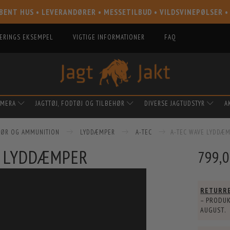
BENT HUS • LEVERANDØRER • MESSETILBUD • VILDSVINEPØLSER •
IERINGS EKSEMPEL
VIGTIGE INFORMATIONER
FAQ
AMERA
JAGTTØJ, FODTØJ OG TILBEHØR
DIVERSE JAGTUDSTYR
A
EHØR OG AMMUNITION
LYDDÆMPER
A-TEC
A-TEC WAVE LYDDÆ
E LYDDÆMPER
799,
RETURR
– PRODUK
AUGUST
.