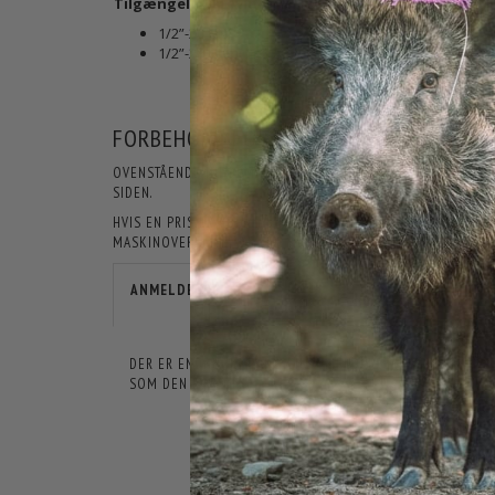
Tilgængelige gevindtyper:
1/2”-20 UNF
1/2”-28 UNEF
(IKKE PÅ LAGER)
FORBEHOLD FOR PRODUKTINFORMATIO
OVENSTÅENDE INFORMATIONER OG SPECIFIKATIONER KAN LØB
SIDEN.
HVIS EN PRIS ER ÅBENLYST FORKERT, ER JAGT-JAKT IKKE F
MASKINOVERSATTE, OG DER KAN DERFOR FOREKOMME TEKSTE
ANMELDELSER
DER ER ENDNU IKKE NOGEN ANMELDELSER HER. VI VIL VÆ
SOM DEN FØRSTE.