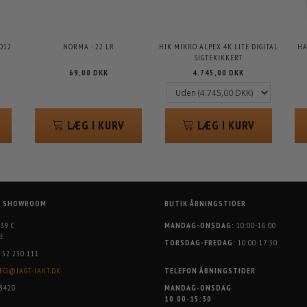
D12
NORMA - 22 LR
HIK MIKRO ALPEX 4K LITE DIGITAL
HA
SIGTEKIKKERT
69,00 DKK
4.745,00 DKK
LÆG I KURV
LÆG I KURV
G SHOWROOM
BUTIK ÅBNINGSTIDER
 39 C
MANDAG-ONSDAG:
10:00-16:00
E
TORSDAG-FREDAG:
10:00-17:30
52 230 111
FO@JAGT-JAKT.DK
TELEFON ÅBNINGSTIDER
3420
MANDAG-ONSDAG
10.00-15:30