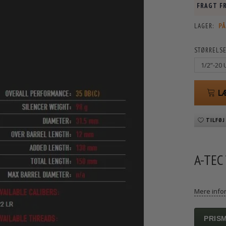
FRAGT FR
LAGER:
PÅ
STØRRELSE
L
TILFØJ
A-TEC
Mere info
PRIS