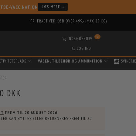
 TBE-VACCINATION
LÆS MERE →
FRI FRAGT VED KØB OVER 499,- (MAX 25 KG)
0
INDKØBSKURV
LOG IND
KTIVITETSPLADS
VÅBEN, TILBEHØR OG AMMUNITION
SVINERI
MPER
00 DKK
ET
FREM TIL
20 AUGUST 2026
TER KAN BYTTES ELLER RETURNERES FREM TIL
20