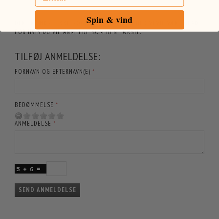
Spin & vind
DER ER ENDNU IKKE NOGEN ANMELDELSER HER. VI VIL VÆRE GLADE
FOR HVIS DU VIL ANMELDE SOM DEN FØRSTE.
TILFØJ ANMELDELSE:
FORNAVN OG EFTERNAVN(E)
BEDØMMELSE
ANMELDELSE
SEND ANMELDELSE