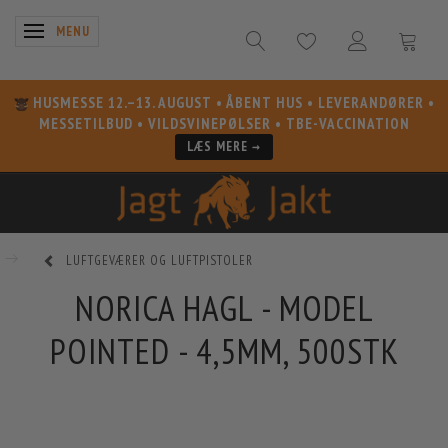
SKIFTE NAVIGATION
MENU
HUSMESSE 12.–13. AUGUST
• ÅBENT HUS • LEVERANDØRER •
MESSETILBUD • VILDSVINEPØLSER • TBE-VACCINATION
LÆS MERE →
LUFTGEVÆRER OG LUFTPISTOLER
NORICA HAGL - MODEL
POINTED - 4,5MM, 500STK