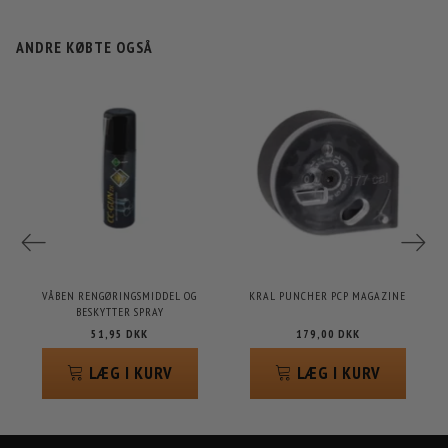
ANDRE KØBTE OGSÅ
VÅBEN RENGØRINGSMIDDEL OG
KRAL PUNCHER PCP MAGAZINE
L
BESKYTTER SPRAY
51,95 DKK
179,00 DKK
LÆG I KURV
LÆG I KURV