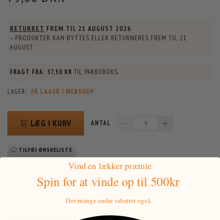
RETURRET
FREM TIL
21 AUGUST 2026
– PRODUKTER KAN BYTTES ELLER RETURNERES FREM TIL
21
AUGUST
.
FRAGT FRA:
37,50 KR
TIL PAKKEBOKS.
LAGER:
PÅ LAGER I WEBSHOP
LÆG I KURV
ANTAL
TILFØJ ØNSKELISTE
Vind en lækker præmie
Norica Hagl - Model Pointed Norica Hagl - Model Pointed - Super
Spin for at vinde
op til 500kr
kvalitets hagl fra RWS i Tyskland. Kal. 4,5mm - 500 stk.
Mere information
Der mange andre rabatter også.