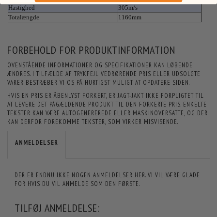
Hastighed
305m/s
Totalængde
1160mm
FORBEHOLD FOR PRODUKTINFORMATION
OVENSTÅENDE INFORMATIONER OG SPECIFIKATIONER KAN LØBENDE
ÆNDRES. I TILFÆLDE AF TRYKFEJL VEDRØRENDE PRIS ELLER UDSOLGTE
VARER BESTRÆBER VI OS PÅ HURTIGST MULIGT AT OPDATERE SIDEN.
HVIS EN PRIS ER ÅBENLYST FORKERT, ER JAGT-JAKT IKKE FORPLIGTET TIL
AT LEVERE DET PÅGÆLDENDE PRODUKT TIL DEN FORKERTE PRIS. ENKELTE
TEKSTER KAN VÆRE AUTOGENEREREDE ELLER MASKINOVERSATTE, OG DER
KAN DERFOR FOREKOMME TEKSTER, SOM VIRKER MISVISENDE.
ANMELDELSER
DER ER ENDNU IKKE NOGEN ANMELDELSER HER. VI VIL VÆRE GLADE
FOR HVIS DU VIL ANMELDE SOM DEN FØRSTE.
TILFØJ ANMELDELSE: