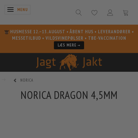
SKIFTE NAVIGATION
MENU
HUSMESSE 12.–13. AUGUST
• ÅBENT HUS • LEVERANDØRER •
MESSETILBUD • VILDSVINEPØLSER • TBE-VACCINATION
LÆS MERE →
NORICA
NORICA DRAGON 4,5MM