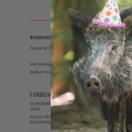
BESKRIVELSE
Passer til Chiron
Inkl montage bolte og spændingsnøgle
Bolte er formonteret med lim
FORBEHOLD FOR PRODUKTINFORMATIO
OVENSTÅENDE INFORMATIONER OG SPECIFIKATIONER KAN LØB
SIDEN.
HVIS EN PRIS ER ÅBENLYST FORKERT, ER JAGT-JAKT IKKE F
MASKINOVERSATTE, OG DER KAN DERFOR FOREKOMME TEKSTE