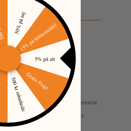
tkode
30% på tøj
15% på lokkemiddel
5% på alt
Gratis Fragt
500 kr rabatkode
øj
ARER BESTRÆBER VI OS PÅ HURTIGST MULIGT AT OPDATERE
ENKELTE TEKSTER KAN VÆRE AUTOGENEREREDE ELLER