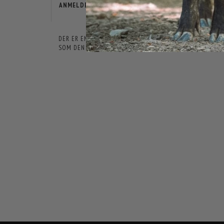
ANMELDELSER
DER ER ENDNU IKKE NOGEN ANMELDELSER HER. VI VIL VÆ
SOM DEN FØRSTE.