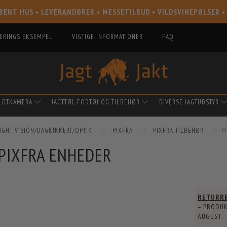
BENT HUS • LEVERANDØRER • MESSETILBUD • VILDSVINEPØLSER •
IERINGS EKSEMPEL
VIGTIGE INFORMATIONER
FAQ
ILDTKAMERA
JAGTTØJ, FODTØJ OG TILBEHØR
DIVERSE JAGTUDSTYR
IGHT VISION/DAGKIKKERT/OPTIK
PIXFRA
PIXFRA TILBEHØR
M
PIXFRA ENHEDER
RETURR
– PRODUK
AUGUST
.