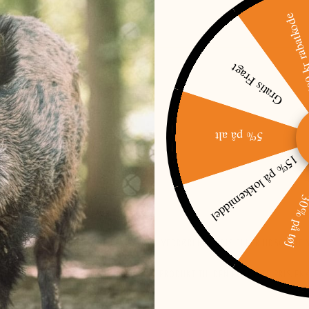
500 kr raba
Gratis Fragt
5% på alt
15% på lokkemiddel
30% på t
N
ENDE ÆNDRES. I TILFÆLDE AF TRYKFEJL VEDRØRENDE PRIS ELLER UDSOLGTE V
ORPLIGTET TIL AT LEVERE DET PÅGÆLDENDE PRODUKT TIL DEN FORKERTE PRIS. 
R, SOM VIRKER MISVISENDE.