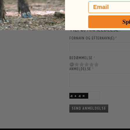
Email
Sp
RE GLADE FOR HVIS DU VIL ANMELDE
TILFØJ ANMELDELSE:
FORNAVN OG EFTERNAVN(E)
BEDØMMELSE
ANMELDELSE
SEND ANMELDELSE