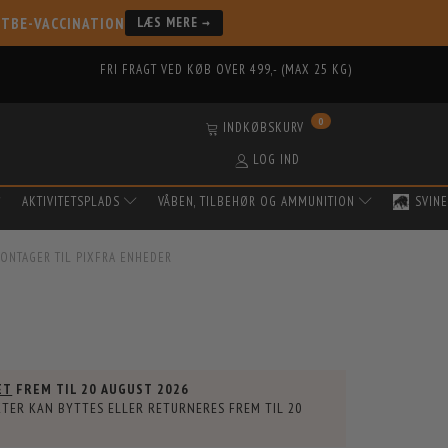
 TBE-VACCINATION
LÆS MERE →
FRI FRAGT VED KØB OVER 499,- (MAX 25 KG)
0
INDKØBSKURV
LOG IND
AKTIVITETSPLADS
VÅBEN, TILBEHØR OG AMMUNITION
SVINE
ONTAGER TIL PIXFRA ENHEDER
ET
FREM TIL
20 AUGUST 2026
TER KAN BYTTES ELLER RETURNERES FREM TIL
20