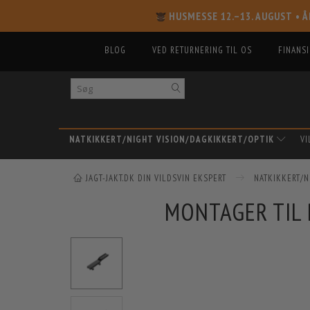
HUSMESSE 12.–13. AUGUST
• Å
BLOG
VED RETURNERING TIL OS
FINANS
NATKIKKERT/NIGHT VISION/DAGKIKKERT/OPTIK
V
JAGT-JAKT.DK DIN VILDSVIN EKSPERT
NATKIKKERT/N
MONTAGER TIL 