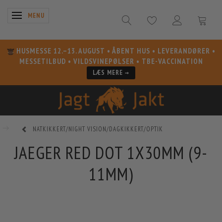
SKIFTE NAVIGATION
MENU
HUSMESSE 12.–13. AUGUST
• ÅBENT HUS • LEVERANDØRER •
MESSETILBUD • VILDSVINEPØLSER • TBE-VACCINATION
LÆS MERE →
NATKIKKERT/NIGHT VISION/DAGKIKKERT/OPTIK
JAEGER RED DOT 1X30MM (9-
11MM)