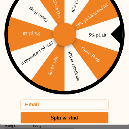
500 kr rabatkode
30% på tøj
15% på lokkemiddel
Red dot kikkert 1x30 til 9-11mm rail
Gratis Fragt
Mere information
PRISMATCH
5% på alt
5% på alt
15% på lokkemiddel
Gratis Fragt
500 kr rabatkode
BESKRIVELSE
30% på tøj
Jaeger rødpunktssigte 30mm - denne model passer til 9-11mm rail.
Sigtet er nitrogenfyldt og O-ring forseglet og dermed 100% vandtæt.
Jaeger Red Dot bruger CR2032 batteri.
Model
1x30
Reticle
2 M.O.A.
Email
Mounts
9-11 mm
Synsfelt
17 m/1000 m
Spin & vind
Længde
98 mm
Vægt
190 g