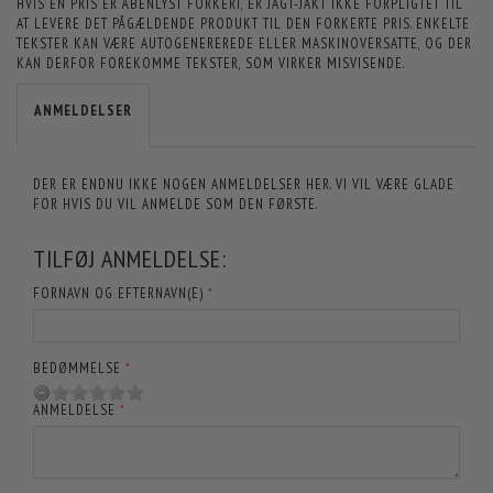
HVIS EN PRIS ER ÅBENLYST FORKERT, ER JAGT-JAKT IKKE FORPLIGTET TIL
AT LEVERE DET PÅGÆLDENDE PRODUKT TIL DEN FORKERTE PRIS. ENKELTE
TEKSTER KAN VÆRE AUTOGENEREREDE ELLER MASKINOVERSATTE, OG DER
KAN DERFOR FOREKOMME TEKSTER, SOM VIRKER MISVISENDE.
ANMELDELSER
DER ER ENDNU IKKE NOGEN ANMELDELSER HER. VI VIL VÆRE GLADE
FOR HVIS DU VIL ANMELDE SOM DEN FØRSTE.
TILFØJ ANMELDELSE:
FORNAVN OG EFTERNAVN(E)
BEDØMMELSE
ANMELDELSE