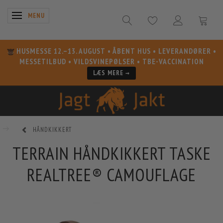
SKIFTE NAVIGATION
MENU
HUSMESSE 12.–13. AUGUST
• ÅBENT HUS • LEVERANDØRER •
MESSETILBUD • VILDSVINEPØLSER • TBE-VACCINATION
LÆS MERE →
HÅNDKIKKERT
TERRAIN HÅNDKIKKERT TASKE
REALTREE® CAMOUFLAGE