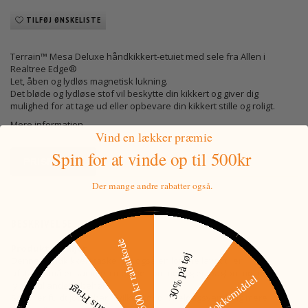
TILFØJ ØNSKELISTE
Terrain™ Mesa Deluxe håndkikkert-etuiet med sele fra Allen i
Realtree Edge®
Let, åben og lydløs magnetisk lukning.
Det bløde og lydløse stof vil beskytte din kikkert og giver dig
mulighed for at tage ud eller opbevare din kikkert stille og roligt.
Mere information
Vind en lækker præmie
Spin for at vinde
op til 500kr
PRISMATCH
Der mange andre rabatter også.
BESKRIVELSE
500 kr rabatkode
Produktdetaljer
30% på tøj
Denne håndkikkert taske har også en lomme lavet til en
afstandsmåler sammen med net lommer og en baglomme med
15% på lokkemiddel
lynlås til andet tilbehør.
Gratis Fragt
Selen er fuldt justerbar, hvilket gør din heldagsvandring mere