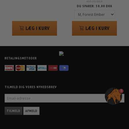
499,95 DKK
DU SPARER:
50,00 DKK
LÆG I KURV
LÆG I KURV
BETALINGSMETODER
TILMELD DIG VORES NYHEDSBREV
1
EMAIL-
ADRESSE
TILMELD
AFMELD