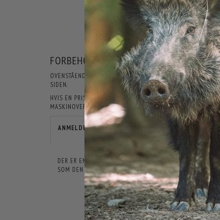
FORBEHOLD FOR PRODUKTINFORMATIO
OVENSTÅENDE INFORMATIONER OG SPECIFIKATIONER KAN LØB
SIDEN.
HVIS EN PRIS ER ÅBENLYST FORKERT, ER JAGT-JAKT IKKE F
MASKINOVERSATTE, OG DER KAN DERFOR FOREKOMME TEKSTE
ANMELDELSER
DER ER ENDNU IKKE NOGEN ANMELDELSER HER. VI VIL VÆ
SOM DEN FØRSTE.