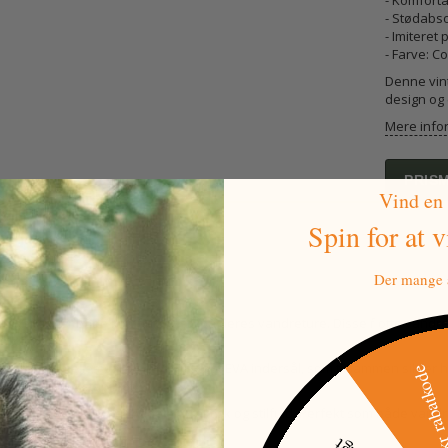
- Komforta
- Stødabs
- Imiteret
- Farve: 
Denne vint
design og 
Mere info
PRIS
Vind en
Spin for at 
Der mange a
der, der søger både komfort og stil på deres vandreture. Disse flotte vand
e klima.
berende mellemsål og en formstøbt EVA indersål, som tilsammen sikrer høj
500 kr raba
a komfort og stabilitet.
år du en støvle, der både er praktisk og stilfuld. Perfekt som både vandre