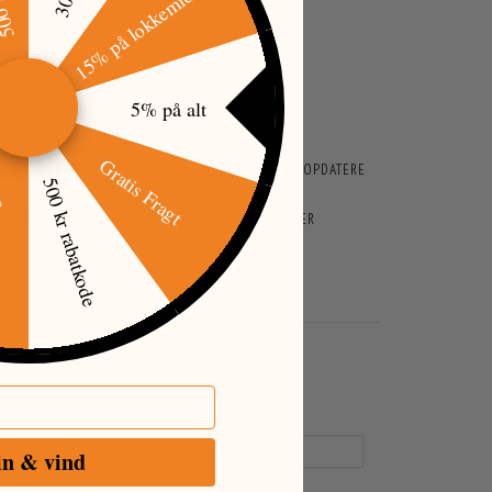
15% på lokkemiddel
5% på alt
Gratis Fragt
ARER BESTRÆBER VI OS PÅ HURTIGST MULIGT AT OPDATERE
500 kr rabatkode
øj
ENKELTE TEKSTER KAN VÆRE AUTOGENEREREDE ELLER
in & vind