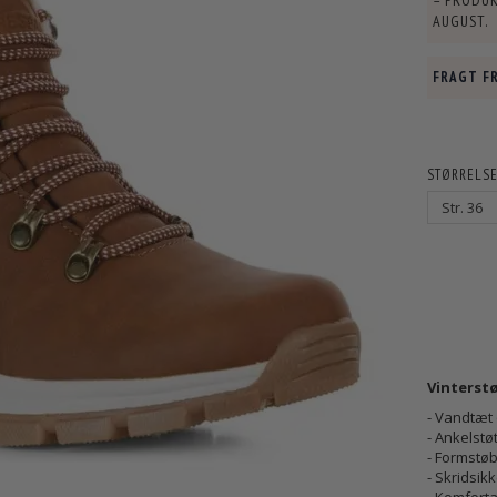
– PRODUK
AUGUST
.
FRAGT FR
STØRRELSE.
Vinterst
- Vandtæt
- Ankelstø
- Formstø
- Skridsik