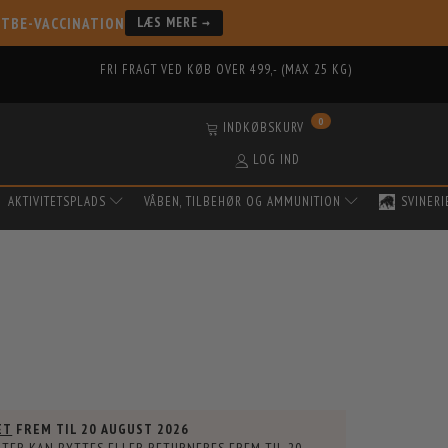
 TBE-VACCINATION
LÆS MERE →
FRI FRAGT VED KØB OVER 499,- (MAX 25 KG)
0
INDKØBSKURV
LOG IND
AKTIVITETSPLADS
VÅBEN, TILBEHØR OG AMMUNITION
SVINERI
ET
FREM TIL
20 AUGUST 2026