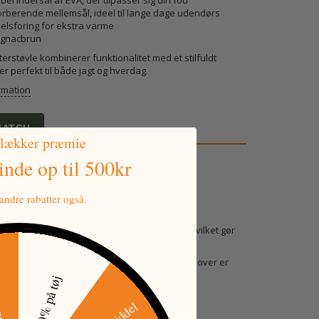
bel indersål af EVA, der tilpasser sig din fod
orberende mellemsål, ideel til lange dage udendørs
 pelsforing for ekstra varme
Cognacbrun
erstøvle kombinerer funktionalitet med et stilfuldt
er perfekt til både jagt og hverdag.
rmation
MATCH
 lækker præmie
vinde
op til 500kr
ndre rabatter også.
restøvler er udstyret med Tres-Tex membran, hvilket gør
 komfort og støtte, selv på lange ture. Derudover er
tkode
30% på tøj
- og vinterstøvle.