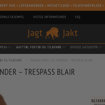
BENT HUS • LEVERANDØRER • MESSETILBUD • VILDSVINEPØLSER •
IERINGS EKSEMPEL
VIGTIGE INFORMATIONER
FAQ
AMERA
JAGTTØJ, FODTØJ OG TILBEHØR
DIVERSE JAGTUDSTYR
TØJ OG TILBEHØR
VANDRESTØVLE TIL KVINDER – TRESPASS BLAIR
NDER – TRESPASS BLAIR
RETURR