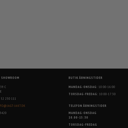
G SHOWROOM
BUTIK ÅBNINGSTIDER
 39 C
MANDAG-ONSDAG:
10:00-16:00
E
TORSDAG-FREDAG:
10:00-17:30
52 230 111
FO@JAGT-JAKT.DK
TELEFON ÅBNINGSTIDER
3420
MANDAG-ONSDAG
10.00-15:30
TORSDAG-FREDAG