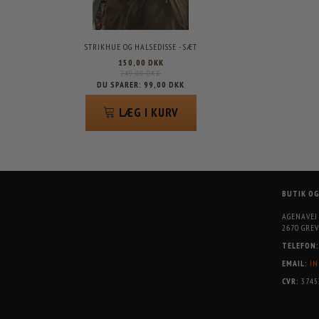
STRIKHUE OG HALSEDISSE - SÆT
150,00 DKK
249,00 DKK
DU SPARER:
99,00 DKK
LÆG I KURV
BUTIK O
AGENAVEJ
2670 GREV
TELEFON:
EMAIL:
IN
CVR:
3745