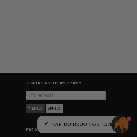
TILMELD DIG VORES NYHEDSBREV
EMAIL-
ADRESSE
TILMELD
AFMELD
1
👋 HAR DU BRUG FOR HJÆLP?
FIND OS PÅ