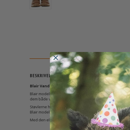
BESKRIVELSE
Blair Vandrestøvle fra Trespass
Blair modellen fra skotske Trespass er designet til kvin
dem både vandtætte og åndbare – perfekte til det dansk
Støvlerne har en skridsikker gummiydersål, en stødabsor
Blair modellen foret og ankelstøttende, hvilket giver ekstr
Med den elegante cognacbrune farve og de fine detaljer, f