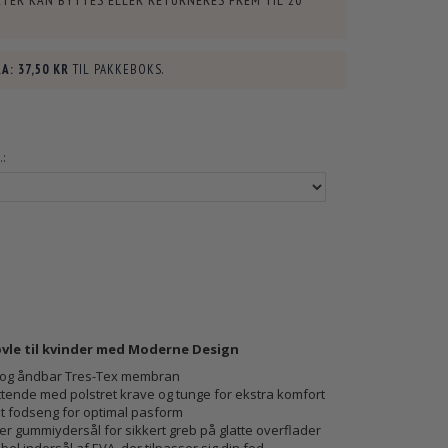
TER KAN BYTTES ELLER RETURNERES FREM TIL
20
A:
37,50 KR
TIL PAKKEBOKS.
:
øvle til kvinder med Moderne Design
 og åndbar Tres-Tex membran
ttende med polstret krave og tunge for ekstra komfort
bt fodseng for optimal pasform
ker gummiydersål for sikkert greb på glatte overflader