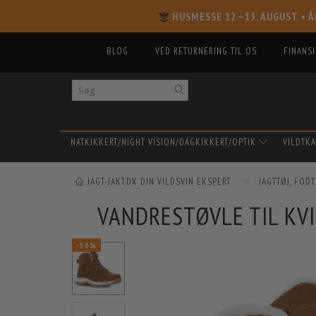
HUSMESSE 12.–13. AUGUST
• Å
BLOG
VED RETURNERING TIL OS
FINANS
NATKIKKERT/NIGHT VISION/DAGKIKKERT/OPTIK
VILDTK
JAGT-JAKT.DK DIN VILDSVIN EKSPERT
JAGTTØJ, FOD
VANDRESTØVLE TIL KVI
-50%