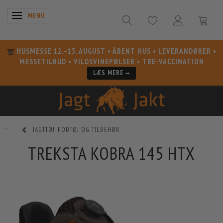
SKIFTE NAVIGATION
MENU
HUSMESSE 12.–13. AUGUST
• ÅBENT HUS • LEVERANDØRER •
MESSETILBUD • VILDSVINEPØLSER • TBE-VACCINATION
LÆS MERE →
JAGTTØJ, FODTØJ OG TILBEHØR
TREKSTA KOBRA 145 HTX