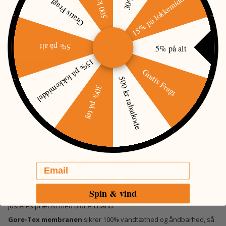
15% på lokkemiddel
Gratis Fragt
Outdoor og Fritidssko i syntetisk materiale.
100% vandtæt med GORE-TEX®
Mere information
5% på alt
5% på alt
15% på lokkemiddel
Gratis Fragt
PRISMATCH
500 kr rabatkode
30% på tøj
BESKRIVELSE
Lækker fritids-/vandresko i syntetiske materialer med Gore-
Tex membran
Denne lette og utroligt behagelige sko er designet til at kunne bæres
i lange perioder uden at give ømme fødder.
Email
Boa Wire Systemet
gør det let at få skoen af og på, og det kan
justeres nemt undervejs. Med den fordel, at skoen aldrig løsner sig
Spin & vind
selv. Boa Wire Systemet spænder jævnt over hele foden og kan
justeres præcist med blot én hånd.
Gore-Tex membranen
sikrer 100% vandtæthed og åndbarhed, så