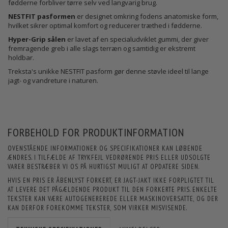
fødderne forbliver tørre selv ved langvarig brug.
NESTFIT pasformen
er designet omkring fodens anatomiske form,
hvilket sikrer optimal komfort og reducerer træthed i fødderne.
Hyper-Grip sålen
er lavet af en specialudviklet gummi, der giver
fremragende greb i alle slags terræn og samtidig er ekstremt
holdbar.
Treksta's unikke NESTFIT pasform gør denne støvle ideel til lange
jagt- og vandreture i naturen.
FORBEHOLD FOR PRODUKTINFORMATION
OVENSTÅENDE INFORMATIONER OG SPECIFIKATIONER KAN LØBENDE
ÆNDRES. I TILFÆLDE AF TRYKFEJL VEDRØRENDE PRIS ELLER UDSOLGTE
VARER BESTRÆBER VI OS PÅ HURTIGST MULIGT AT OPDATERE SIDEN.
HVIS EN PRIS ER ÅBENLYST FORKERT, ER JAGT-JAKT IKKE FORPLIGTET TIL
AT LEVERE DET PÅGÆLDENDE PRODUKT TIL DEN FORKERTE PRIS. ENKELTE
TEKSTER KAN VÆRE AUTOGENEREREDE ELLER MASKINOVERSATTE, OG DER
KAN DERFOR FOREKOMME TEKSTER, SOM VIRKER MISVISENDE.