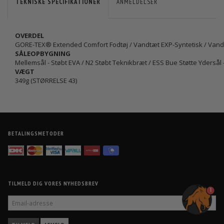
TEKNISKE SPECIFIKATIONER
ANMELDELSER
OVERDEL
GORE-TEX® Extended Comfort Fodtøj / Vandtæt EXP-Syntetisk / Van
SÅLEOPBYGNING
Mellemsål - Støbt EVA / N2 Støbt Teknikbræt / ESS Bue Støtte Ydersål
VÆGT
349g (STØRRELSE 43)
BETALINGSMETODER
TILMELD DIG VORES NYHEDSBREV
1
EMAIL-
ADRESSE