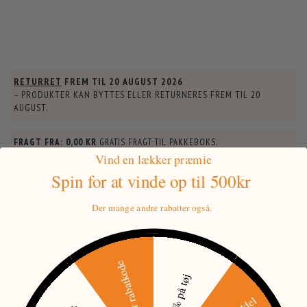
RETURRET
FREM TIL
20 AUGUST 2026
– PRODUKTER KAN BYTTES ELLER RETURNERES FREM TIL
20
AUGUST
.
FRAGT FRA:
0,00 KR
GRATIS FRAGT TIL PAKKEBOKS.
Vind en lækker præmie
Spin for at vinde
op til 500kr
STØRRELSE:
Der mange andre rabatter også.
500 kr rabatkode
30% på tøj