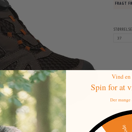
FRAGT FR
STØRRELSE
Vind en
Spin for at 
Outdoor og
100% van
Mere info
Der mange a
PRIS