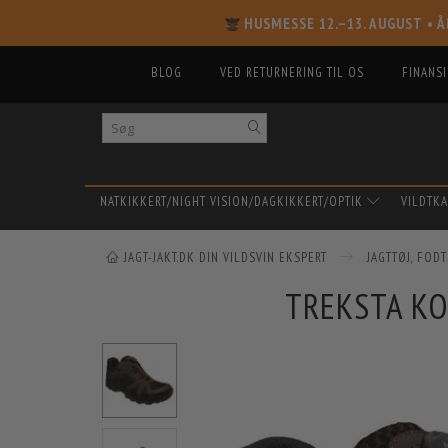
HUSMESSE 12.–13. AUGUST
• Å
BLOG
VED RETURNERING TIL OS
FINANS
NATKIKKERT/NIGHT VISION/DAGKIKKERT/OPTIK
VILDTK
JAGT-JAKT.DK DIN VILDSVIN EKSPERT
JAGTTØJ, FOD
TREKSTA KO