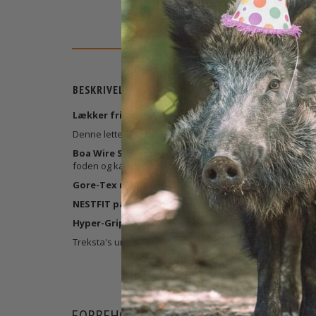
BESKRIVELSE
Lækker fritids-/vandresko i syntetiske materiale
Denne lette og utroligt behagelige sko er designet til a
Boa Wire Systemet
gør det let at få skoen af og på, o
foden og kan justeres præcist med blot én hånd.
Gore-Tex membranen
sikrer 100% vandtæthed og åndba
NESTFIT pasformen
er designet omkring fodens anatomi
Hyper-Grip sålen
er lavet af en specialudviklet gummi, 
Treksta's unikke NESTFIT pasform gør denne støvle ideel t
FORBEHOLD FOR PRODUKTINFORMATIO