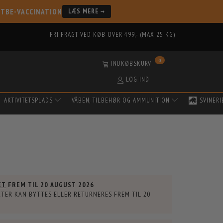
 TBE-VACCINATION
LÆS MERE →
FRI FRAGT VED KØB OVER 499,- (MAX 25 KG)
0
INDKØBSKURV
LOG IND
AKTIVITETSPLADS
VÅBEN, TILBEHØR OG AMMUNITION
SVINERI
ET
FREM TIL
20 AUGUST 2026
TER KAN BYTTES ELLER RETURNERES FREM TIL
20