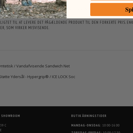
Sp
ENDE ÆNDRES. I TILFÆLDE AF TRYKFEJL VEDRØRENDE PRIS ELLER UDSOLGTE V
ORPLIGTET TIL AT LEVERE DET PÅGÆLDENDE PRODUKT TIL DEN FORKERTE PRIS. 
R, SOM VIRKER MISVISENDE.
ntetisk / Vandafvisende Sandwich Net
Støtte Ydersål - Hypergrip® / ICE LOCK Soc
G SHOWROOM
BUTIK ÅBNINGSTIDER
 39 C
MANDAG-ONSDAG:
10:00-16:00
E
TORSDAG-FREDAG:
10:00-17:30