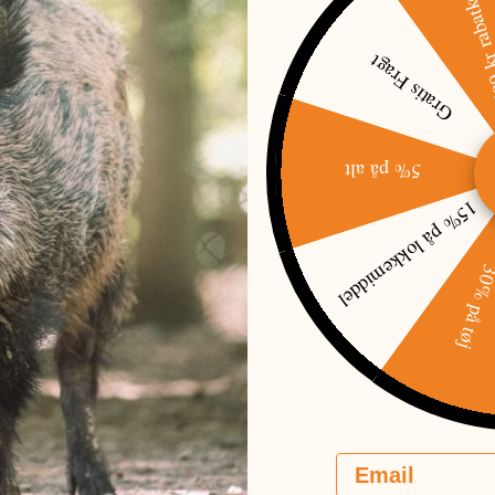
500 kr raba
Gratis Fragt
5% på alt
r med Gore-Tex membran
15% på lokkemiddel
t kunne bæres i lange perioder uden at give ømme fødder.
g det kan justeres nemt undervejs. Med den fordel, at skoen aldrig løsner 
30% på t
rhed, så fødderne forbliver tørre selv ved langvarig brug.
ske form, hvilket sikrer optimal komfort og reducerer træthed i fødderne
der giver fremragende greb i alle slags terræn og samtidig er ekstremt hol
il lange jagt- og vandreture i naturen.
Email
N