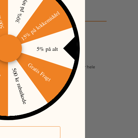
tkode
30% på tøj
15% på lokkemiddel
5% på alt
Gratis Fragt
sig selv. Boa Wire Systemet spænder jævnt over hele
500 kr rabatkode
øj
.
dbar.