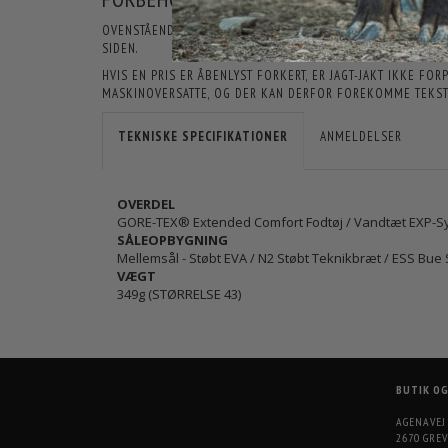
OVENSTÅENDE INFORMATIONER OG SPECIFIKATIONER KAN LØB
SIDEN.
HVIS EN PRIS ER ÅBENLYST FORKERT, ER JAGT-JAKT IKKE F
MASKINOVERSATTE, OG DER KAN DERFOR FOREKOMME TEKSTE
TEKNISKE SPECIFIKATIONER
ANMELDELSER
OVERDEL
GORE-TEX® Extended Comfort Fodtøj / Vandtæt EXP-Sy
SÅLEOPBYGNING
Mellemsål - Støbt EVA / N2 Støbt Teknikbræt / ESS Bue 
VÆGT
349g (STØRRELSE 43)
BUTIK O
AGENAVEJ
2670 GREV