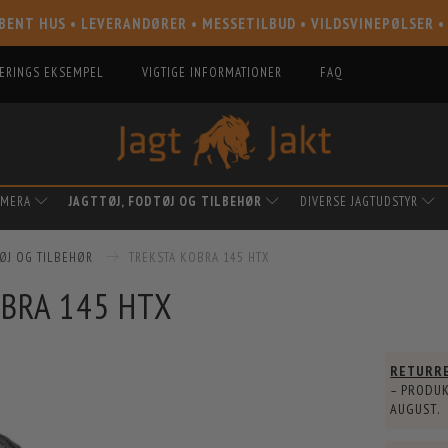
BENT HUS • LEVERANDØRER • MESSETILBUD • VILDSVINEPØLSER •
IERINGS EKSEMPEL
VIGTIGE INFORMATIONER
FAQ
AMERA
JAGTTØJ, FODTØJ OG TILBEHØR
DIVERSE JAGTUDSTYR
TØJ OG TILBEHØR
TREKSTA KOBRA 145 HTX
BRA 145 HTX
RETURR
– PRODUK
AUGUST
.