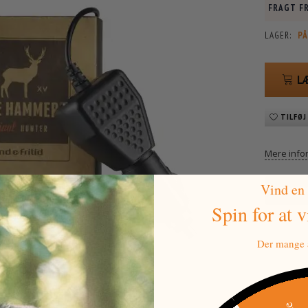
FRAGT FR
LAGER:
PÅ
L
TILFØJ
Mere info
Vind en
PRIS
Spin for at 
Der mange a