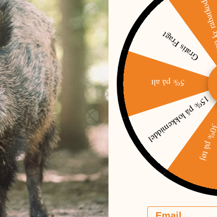
500 kr raba
Gratis Fragt
d, ca. 4 timer
5% på alt
15% på lokkemiddel
30% på t
N
ENDE ÆNDRES. I TILFÆLDE AF TRYKFEJL VEDRØRENDE PRIS ELLER UDSOLGTE V
ORPLIGTET TIL AT LEVERE DET PÅGÆLDENDE PRODUKT TIL DEN FORKERTE PRIS. 
R, SOM VIRKER MISVISENDE.
Email