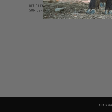
DER ER ENDNU IKKE NOGEN ANMELDELSER HER. VI VIL VÆ
SOM DEN FØRSTE.
BUTIK O