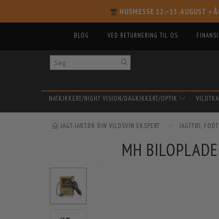
HUSMESSE 12.–13. AUGUST
• Å
BLOG
VED RETURNERING TIL OS
FINANS
NATKIKKERT/NIGHT VISION/DAGKIKKERT/OPTIK
VILDTK
JAGT-JAKT.DK DIN VILDSVIN EKSPERT
JAGTTØJ, FOD
MH BILOPLADE