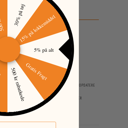
tkode
30% på tøj
15% på lokkemiddel
5% på alt
Gratis Fragt
500 kr rabatkode
øj
ARER BESTRÆBER VI OS PÅ HURTIGST MULIGT AT OPDATERE
ENKELTE TEKSTER KAN VÆRE AUTOGENEREREDE ELLER