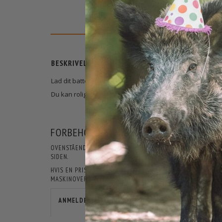
BESKRIVELSE
Lad dit batteri op direkte i bilen, lade tid fra helt tom til ful
Du kan rolig del lade batteriet
FORBEHOLD FOR PRODUKTINFORMATIO
OVENSTÅENDE INFORMATIONER OG SPECIFIKATIONER KAN LØB
SIDEN.
HVIS EN PRIS ER ÅBENLYST FORKERT, ER JAGT-JAKT IKKE F
MASKINOVERSATTE, OG DER KAN DERFOR FOREKOMME TEKSTE
ANMELDELSER