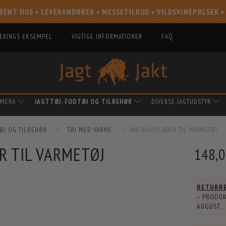
BENT HUS • LEVERANDØRER • MESSETILBUD • VILDSVINEPØLSER •
IERINGS EKSEMPEL
VIGTIGE INFORMATIONER
FAQ
AMERA
JAGTTØJ, FODTØJ OG TILBEHØR
DIVERSE JAGTUDSTYR
TØJ OG TILBEHØR
TØJ MED VARME
MH BILOPLADER TIL VARMETØJ
R TIL VARMETØJ
148,
RETURR
– PRODUK
AUGUST
.