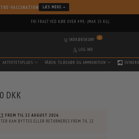
 TBE-VACCINATION
LÆS MERE →
FRI FRAGT VED KØB OVER 499,- (MAX 25 KG)
0
INDKØBSKURV
LOG IND
AKTIVITETSPLADS
VÅBEN, TILBEHØR OG AMMUNITION
SVINERI
00 DKK
ET
FREM TIL
22 AUGUST 2026
TER KAN BYTTES ELLER RETURNERES FREM TIL
22