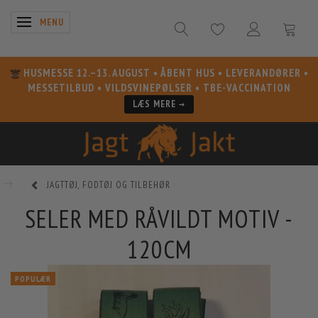
SKIFTE NAVIGATION
MENU
HUSMESSE 12.–13. AUGUST
• ÅBENT HUS • LEVERANDØRER •
MESSETILBUD • VILDSVINEPØLSER • TBE-VACCINATION
LÆS MERE →
JAGTTØJ, FODTØJ OG TILBEHØR
SELER MED RÅVILDT MOTIV -
120CM
POPULÆR