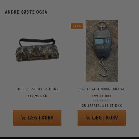
ANDRE KØBTE OGSÅ
-42%
MUFFEDISSE HIKE & HUNT
DIGITAL VÆGT 200KG - DIGITAL
249,95 DKK
199,95 DKK
348,00 DKK
DU SPARER:
148,05 DKK
LÆG I KURV
LÆG I KURV