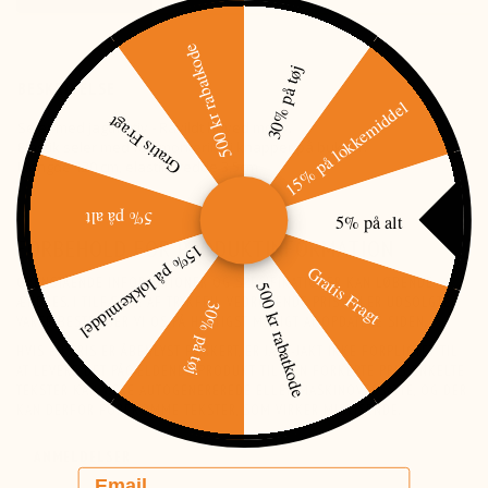
500 kr rabatkode
30% på tøj
BESKRIVELSE
15% på lokkemiddel
Gratis Fragt
Seler med jagtmotiv - Råvildt hoved motiv.
Elastik seler med fastmontering i knapper på bukser.
Længde 120 cm, elastikbredde 3,5cm
5% på alt
5% på alt
FORBEHOLD FOR PRODUKTINFORMATION
15% på lokkemiddel
Gratis Fragt
OVENSTÅENDE INFORMATIONER OG SPECIFIKATIONER KAN LØBENDE
500 kr rabatkode
ÆNDRES. I TILFÆLDE AF TRYKFEJL VEDRØRENDE PRIS ELLER UDSOLGTE
30% på tøj
VARER BESTRÆBER VI OS PÅ HURTIGST MULIGT AT OPDATERE SIDEN.
HVIS EN PRIS ER ÅBENLYST FORKERT, ER JAGT-JAKT IKKE FORPLIGTET TIL
AT LEVERE DET PÅGÆLDENDE PRODUKT TIL DEN FORKERTE PRIS. ENKELTE
TEKSTER KAN VÆRE AUTOGENEREREDE ELLER MASKINOVERSATTE, OG DER
KAN DERFOR FOREKOMME TEKSTER, SOM VIRKER MISVISENDE.
ANMELDELSER
Email