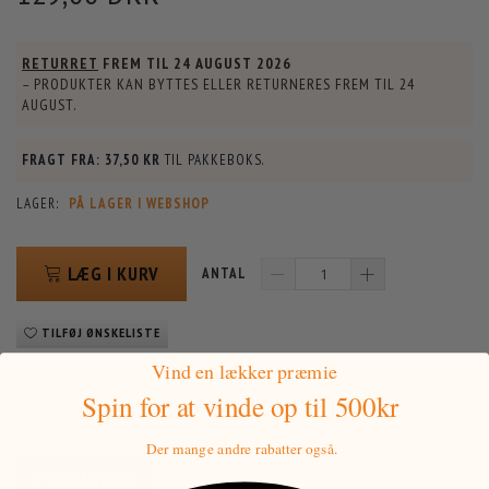
RETURRET
FREM TIL
24 AUGUST 2026
– PRODUKTER KAN BYTTES ELLER RETURNERES FREM TIL
24
AUGUST
.
FRAGT FRA:
37,50 KR
TIL PAKKEBOKS.
LAGER:
PÅ LAGER I WEBSHOP
LÆG I KURV
ANTAL
TILFØJ ØNSKELISTE
Vind en lækker præmie
Seler med montering i bukseknapper
Spin for at vinde
op til 500kr
Mere information
Der mange andre rabatter også.
PRISMATCH