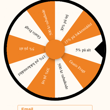
holde insekterne væk – de skal tages ud af spillet.
Dette halsrør er behandlet med
Permethrin*
, som ikke blot
500 kr rabatkode
afskrækker, men
slår myg, flåter og andre insekter ihjel ved
30% på tøj
kontakt
. Det giver en markant mere effektiv beskyttelse, især
under jagt i områder med høj belastning.
15% på lokkemiddel
Gratis Fragt
Du mærker forskellen i praksis – færre stik, mindre uro og bedre
koncentration, når det gælder.
Halsrøret fungerer også godt til hunden. Erfaringer viser tydeligt
færre flåter og mindre irritation, når den arbejder i terrænet.
5% på alt
5% på alt
Vil du dykke ned i, hvordan behandlingen virker:
https://www.insect-stop.com/hvordan-virker-insektbeskyttelse/
15% på lokkemiddel
Gratis Fragt
Specifikationer:
500 kr rabatkode
100% polyester
30% på tøj
Vaskbar ved 40°C
One size – fleksibel pasform
Et enkelt stykke grej, der gør arbejdet – også når trykket fra
insekterne er højt.
*
Permethrin
er et syntetisk insektmiddel, der bruges til at
Email
behandle tøj og udstyr. Det virker ved kontakt og slår hurtigt myg,