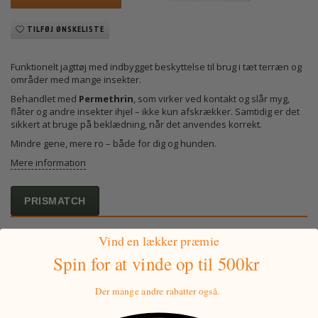
TILFØJ ØNSKELISTE
Funktionelt jagttøj med indbygget beskyttelse til brug i tæt terræn og
områder med mange insekter.
Behandlet med
Permethrin
, som virker ved kontakt og slår myg,
flåter og andre insekter ihjel – ikke kun afskrækker. Samtidig er det
sikkert at bruge på beklædning, når det anvendes korrekt.
Mindre gene, mere ro – både for dig og hunden.
Mere information
PRISMATCH
Vind en lækker præmie
Spin for at vinde
op til 500kr
BESKRIVELSE
Insect Stop Halsrør – Covert Grøn (One Size) Bandana
Der mange andre rabatter også.
Når du sidder stille på post eller går i tæt krat, er det ikke nok bare at