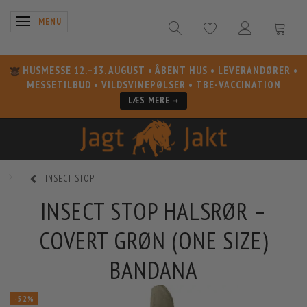
SKIFTE NAVIGATION
MENU
HUSMESSE 12.–13. AUGUST
• ÅBENT HUS • LEVERANDØRER •
MESSETILBUD • VILDSVINEPØLSER • TBE-VACCINATION
LÆS MERE →
INSECT STOP
INSECT STOP HALSRØR –
COVERT GRØN (ONE SIZE)
BANDANA
-52%