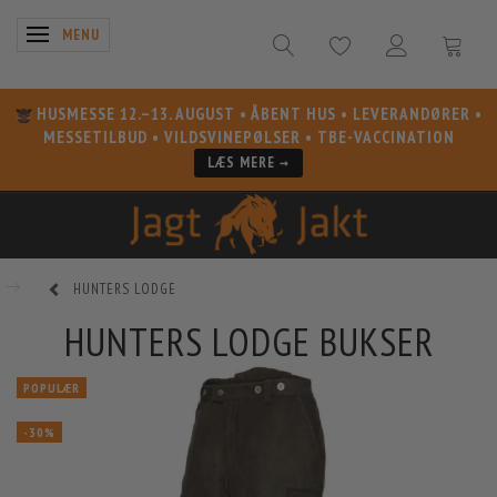
SKIFTE NAVIGATION
MENU
HUSMESSE 12.–13. AUGUST
• ÅBENT HUS • LEVERANDØRER •
MESSETILBUD • VILDSVINEPØLSER • TBE-VACCINATION
LÆS MERE →
HUNTERS LODGE
HUNTERS LODGE BUKSER
POPULÆR
-30%