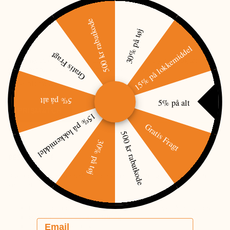
500 kr rabatkode
30% på tøj
15% på lokkemiddel
Gratis Fragt
Varm jagt buks fra Hunters Lodge, som holder dig varm og tør - 100%
polyester ruskind gør at overfladen er "lydløs".
Mere information
5% på alt
5% på alt
PRISMATCH
15% på lokkemiddel
Gratis Fragt
500 kr rabatkode
30% på tøj
BESKRIVELSE
Bukserne er fyldt med detaljer, ekstrem vand og vindtæt og god
komfort.
Dropliner membran 8000/8000 (vandsøjletryk / Åndbarhed)
80 gram bomuldsvat polstring
Email
100% polyester ruskind