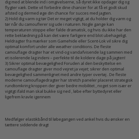
dig med at blende ind i omgivelserne, så dyret ikke opdager dig og
flygter væk. Dette vil forbedre dine chancer for at få et godt skud
afsted og dermed øge din chance for succes med jagten.
2) Hold dig varm og tør Det er meget vigtigt, at du holder dig varm og
tør når du camouflerer sig ude i naturen. Nogle gange kan
temperaturen stoppe eller falde dramatisk, og hvis du ikke har den
rette beklædning på kan det være farligere end blot ubehageligt.
Heldragter fra mærker som Gamehide eller Scent-Lok vil sikre dig
optimal komfort under alle weather conditions. De fleste
camouflage dragter har et vind-og vandafvisende lag sammen med
et isolerende lag indeni – perfekte til de koldere dage på jagten!
3) Sikrer optimal bevægelighed Foruden al den beskyttelse en
camouflage dragter giver mod vejret ja vejet; sikrer den optimal
bevægelighed sammenlignet med andre typer overtøj . De fleste
moderne camouflagedragter har stretch paneler placeret strategisk
rundtomkring kroppen der giver bedre mobilitet , noget som især er
vigitgt ifald man skal bukke sig ned , løbe efter byttedyret eller
ligefrem kravle igennem
Medfølger elastikbånd til løbegangen ved ankel hvis du ønsker en
tættere siddende dragt