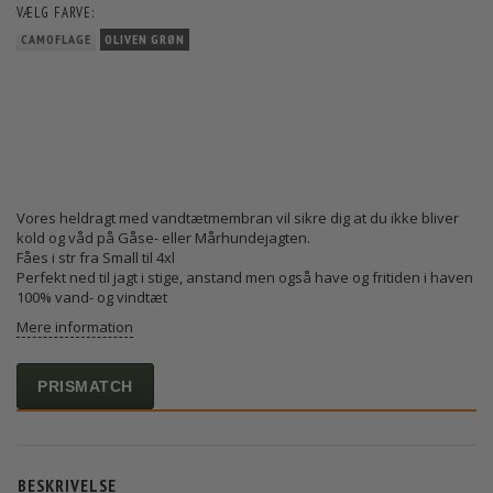
VÆLG
FARVE:
CAMOFLAGE
OLIVEN GRØN
Vores heldragt med vandtætmembran vil sikre dig at du ikke bliver
kold og våd på Gåse- eller Mårhundejagten.
Fåes i str fra Small til 4xl
Perfekt ned til jagt i stige, anstand men også have og fritiden i haven
100% vand- og vindtæt
Mere information
PRISMATCH
BESKRIVELSE