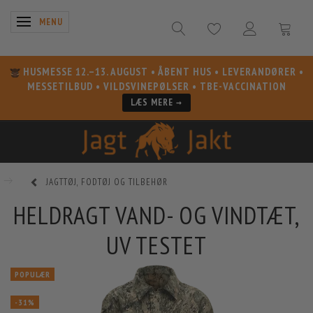
SKIFTE NAVIGATION
MENU
HUSMESSE 12.–13. AUGUST
• ÅBENT HUS • LEVERANDØRER •
MESSETILBUD • VILDSVINEPØLSER • TBE-VACCINATION
LÆS MERE →
JAGTTØJ, FODTØJ OG TILBEHØR
HELDRAGT VAND- OG VINDTÆT,
UV TESTET
POPULÆR
-31%