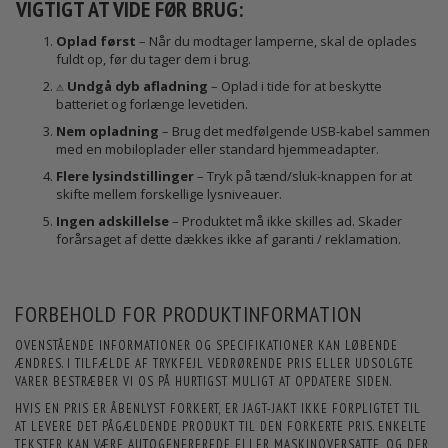
VIGTIGT AT VIDE FØR BRUG:
Oplad først
– Når du modtager lamperne, skal de oplades
fuldt op, før du tager dem i brug.
⚠️
Undgå dyb afladning
– Oplad i tide for at beskytte
batteriet og forlænge levetiden.
Nem opladning
– Brug det medfølgende USB-kabel sammen
med en mobiloplader eller standard hjemmeadapter.
Flere lysindstillinger
– Tryk på tænd/sluk-knappen for at
skifte mellem forskellige lysniveauer.
Ingen adskillelse
– Produktet må ikke skilles ad. Skader
forårsaget af dette dækkes ikke af garanti / reklamation.
FORBEHOLD FOR PRODUKTINFORMATION
OVENSTÅENDE INFORMATIONER OG SPECIFIKATIONER KAN LØBENDE
ÆNDRES. I TILFÆLDE AF TRYKFEJL VEDRØRENDE PRIS ELLER UDSOLGTE
VARER BESTRÆBER VI OS PÅ HURTIGST MULIGT AT OPDATERE SIDEN.
HVIS EN PRIS ER ÅBENLYST FORKERT, ER JAGT-JAKT IKKE FORPLIGTET TIL
AT LEVERE DET PÅGÆLDENDE PRODUKT TIL DEN FORKERTE PRIS. ENKELTE
TEKSTER KAN VÆRE AUTOGENEREREDE ELLER MASKINOVERSATTE, OG DER