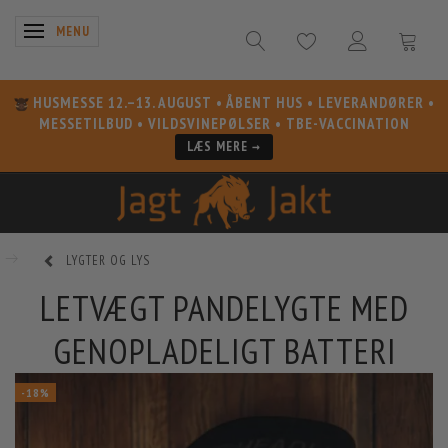
SKIFTE NAVIGATION
MENU
HUSMESSE 12.–13. AUGUST
• ÅBENT HUS • LEVERANDØRER •
MESSETILBUD • VILDSVINEPØLSER • TBE-VACCINATION
LÆS MERE →
LYGTER OG LYS
LETVÆGT PANDELYGTE MED
GENOPLADELIGT BATTERI
-18%