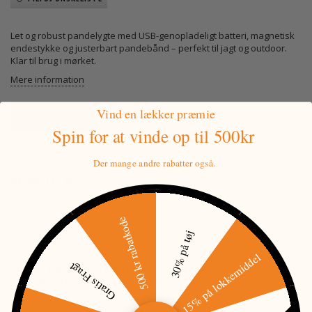
Let og robust pandelygte med USB-genopladeligt batteri, magnetisk
endestykke og justerbart pandebånd – perfekt til jagt og outdoor.
Klar til brug i mørket.
Mere information
Vind en lækker præmie
PRISMATCH
Spin for at vinde
op til 500kr
Der mange andre rabatter også.
BESKRIVELSE
Her er en tekst, der henvender sig direkte til jægere og outdoorfolk –
særligt mænd – og beskriver produktet med fokus på funktionalitet
500 kr rabatkode
og anvendelighed i felten:
30% på tøj
15% på lokkemiddel
Gratis Fragt
Robust pandelygte med genopladeligt batteri – bygget til
jagt og outdoor
En let og kraftig pandelygte, der er skabt til dig, der bevæger dig i