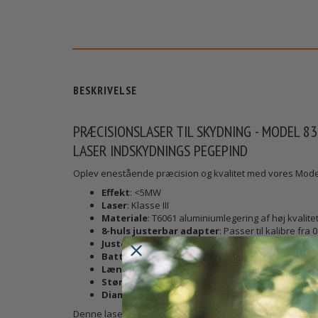
BESKRIVELSE
PRÆCISIONSLASER TIL SKYDNING - MODEL 8
LASER INDSKYDNINGS PEGEPIND
Oplev enestående præcision og kvalitet med vores Model 
Effekt
: <5MW
Laser
: Klasse III
Materiale
: T6061 aluminiumlegering af høj kvalite
8-huls justerbar adapter
: Passer til kalibre fra 0
Justeringsfri laser
: Gør indskydningen mere pra
Batteri
: 1 * CR2 batteri
Længde
: 166 mm
Størrelse
: 166x18 mm
Diameter
: 4,2 mm
Denne laser er designet til jagt- og skydesportsentusias