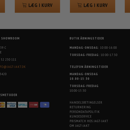
LÆG I KURV
LÆG I KURV
G SHOWROOM
BUTIK ÅBNINGSTIDER
 39 C
MANDAG-ONSDAG:
10:00-16:00
E
TORSDAG-FREDAG:
10:00-17:30
52 230 111
FO@JAGT-JAKT.DK
TELEFON ÅBNINGSTIDER
3420
MANDAG-ONSDAG
10.00-15:30
TORSDAG-FREDAG
10.00-15:30
GSMETODER
HANDELSBETINGELSER
RETURNERING
PERSONDATAPOLITIK
KUNDESERVICE
PRISMATCH HOS JAGT-JAKT
OM JAGT-JAKT