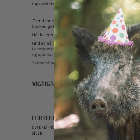
topkvalitets præcisionslaser.
Tænd for enheden ved at sætte batterierne i laseren med 
beskadige batterierne. Spænd hætten ved at dreje den me
Når laseren er aktiveret, placeres ”boresight” lseren forsi
Find et mål
op til 100 meter væk
, hvor laseren tydeligt ka
Laserpunktet er det teoretiske kryds punkt (nulpunkt). Jus
og opbevar ”boresight” laseren, i den beskyttende æske
Teoretisk set vil skuddet, når man justerer ind på 100 me
VIGTIGT- KIG IKKE I LASEREN - PEG IKKE
FORBEHOLD FOR PRODUKTINFORMATIO
OVENSTÅENDE INFORMATIONER OG SPECIFIKATIONER KAN LØB
SIDEN.