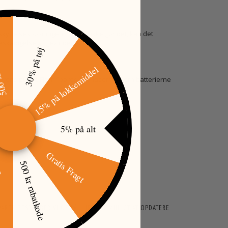
kyttelsesbøsningen; Hvis du ikke gør det, kan det
tkode
beskadigelse af gevindene.
30% på tøj
15% på lokkemiddel
erens punkt. Fjern ”boresight” laseren, fjern batterierne
5% på alt
Gratis Fragt
500 kr rabatkode
øj
ARER BESTRÆBER VI OS PÅ HURTIGST MULIGT AT OPDATERE