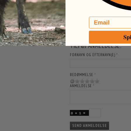
ORPLIGTET TIL AT LEVERE DET PÅGÆLDENDE PRODUKT TIL DEN FORKERTE PRIS. 
R, SOM VIRKER MISVISENDE.
Email
Sp
RE GLADE FOR HVIS DU VIL ANMELDE
TILFØJ ANMELDELSE:
FORNAVN OG EFTERNAVN(E)
BEDØMMELSE
ANMELDELSE
SEND ANMELDELSE