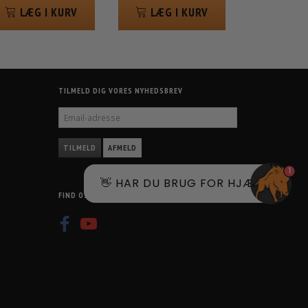
LÆG I KURV
LÆG I KURV
TILMELD DIG VORES NYHEDSBREV
EMAIL-
ADRESSE
TILMELD
AFMELD
1
👋 HAR DU BRUG FOR HJÆLP?
FIND OS PÅ