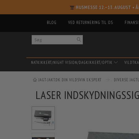
HUSMESSE 12.–13. AUGUST
• Å
BLOG
VED RETURNERING TIL OS
FINANS
NATKIKKERT/NIGHT VISION/DAGKIKKERT/OPTIK
VILDTK
JAGT-JAKT.DK DIN VILDSVIN EKSPERT
DIVERSE JAGT
LASER INDSKYDNINGSSIGT