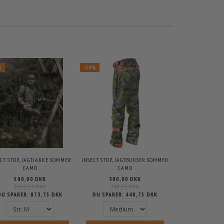
%
-59%
ECT STOP, JAGTJAKKE SOMMER
INSECT STOP, JAGTBUKSER SOMMER
CAMO
CAMO
500,00 DKK
300,00 DKK
1.373,75 DKK
748,75 DKK
DU SPARER:
873,75 DKK
DU SPARER:
448,75 DKK