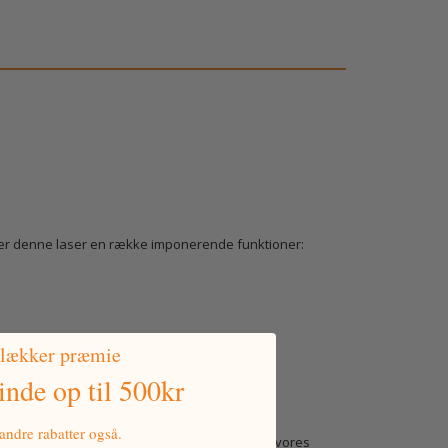
yder denne laser en række imponerende funktioner:
 lækker præmie
vinde
op til 500kr
ndre rabatter også.
forbedret og mere nøjagtig skydeoplevelse med vores