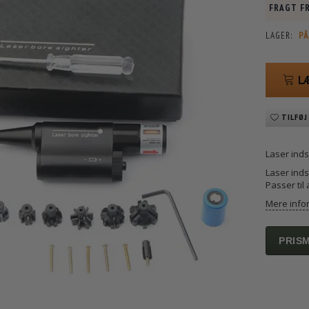
FRAGT FR
LAGER:
PÅ
L
TILFØJ
Laser inds
Laser ind
Passer til
Mere info
PRIS