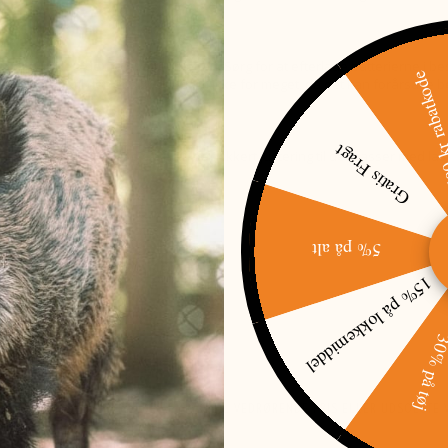
den flade side mod batterihætten. Sørg for at efterlade batterierne i bes
500 kr raba
d uret, indtil den er sikker. Stram ikke for meget, da det kan forårsage 
gtigt i geværets pibe.
n ses.
Gratis Fragt
ter nu højde og sidevejs på din dagkikkert justering til det passer med las
ter, være indenfor 10 cm fra bullseye.
5% på alt
 MED LASEREN PÅ ANDRE
15% på lokkemiddel
30% på t
N
ENDE ÆNDRES. I TILFÆLDE AF TRYKFEJL VEDRØRENDE PRIS ELLER UDSOLGTE V