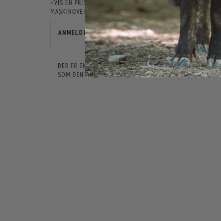
HVIS EN PRIS ER ÅBENLYST FORKERT, ER JAGT-JAKT IKKE F
MASKINOVERSATTE, OG DER KAN DERFOR FOREKOMME TEKSTE
ANMELDELSER
DER ER ENDNU IKKE NOGEN ANMELDELSER HER. VI VIL VÆ
SOM DEN FØRSTE.