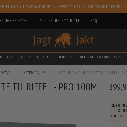
BENT HUS • LEVERANDØRER • MESSETILBUD • VILDSVINEPØLSER •
IERINGS EKSEMPEL
VIGTIGE INFORMATIONER
FAQ
AMERA
JAGTTØJ, FODTØJ OG TILBEHØR
DIVERSE JAGTUDSTYR
UDSTYR
LYGTER OG LYS
LASER INDSKYDNINGSSIGTE TIL RIFFEL - PR
E TIL RIFFEL - PRO 100M
399,
RETURR
– PRODUK
AUGUST
.