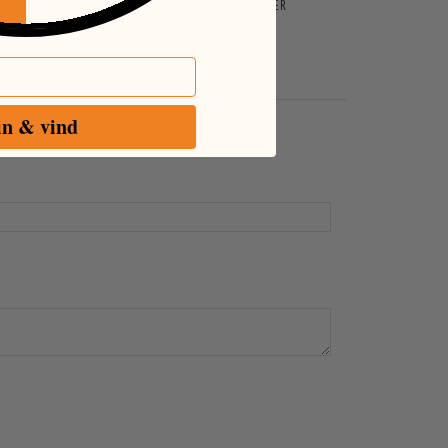
ENKELTE TEKSTER KAN VÆRE AUTOGENEREREDE ELLER
in & vind