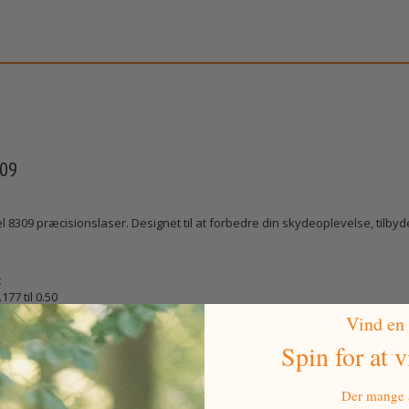
309
8309 præcisionslaser. Designet til at forbedre din skydeoplevelse, tilb
t
.177 til 0.50
ktisk og præcis
Vind en
Spin for at 
Der mange a
ter, der kræver det bedste i præcision og holdbarhed. Gør dig klar til en 