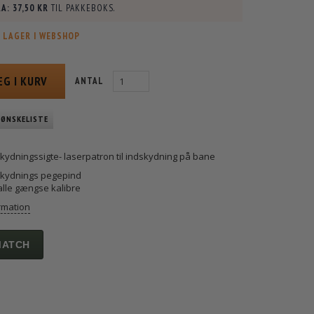
A:
37,50 KR
TIL PAKKEBOKS.
 LAGER I WEBSHOP
ÆG I KURV
ANTAL
 ØNSKELISTE
kydningssigte- laserpatron til indskydning på bane
skydnings pegepind
 alle gængse kalibre
rmation
MATCH