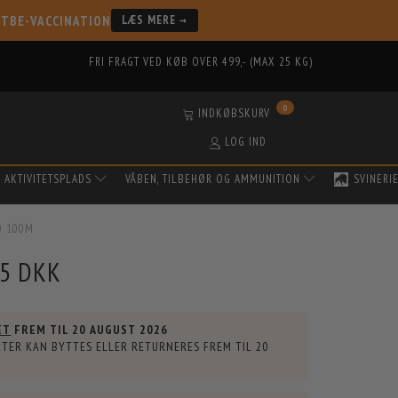
 TBE-VACCINATION
LÆS MERE →
FRI FRAGT VED KØB OVER 499,- (MAX 25 KG)
0
INDKØBSKURV
LOG IND
AKTIVITETSPLADS
VÅBEN, TILBEHØR OG AMMUNITION
SVINERI
O 100M
95 DKK
ET
FREM TIL
20 AUGUST 2026
TER KAN BYTTES ELLER RETURNERES FREM TIL
20