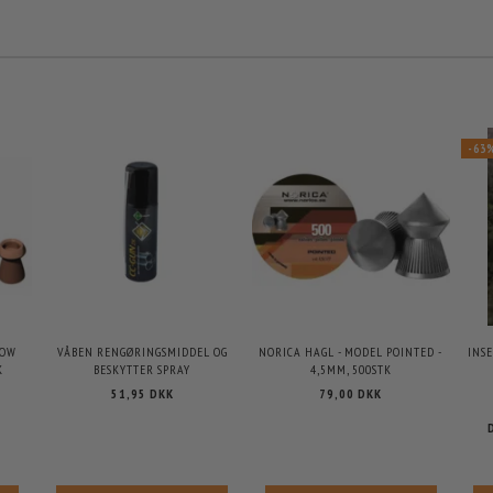
-63
LOW
VÅBEN RENGØRINGSMIDDEL OG
NORICA HAGL - MODEL POINTED -
INS
K
BESKYTTER SPRAY
4,5MM, 500STK
51,95 DKK
79,00 DKK