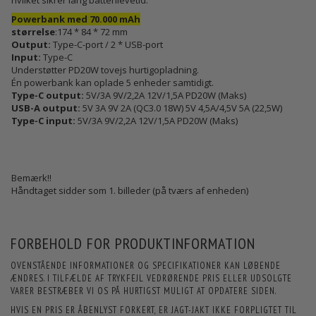
hvilket sikrer lang batterilevetid.
Powerbank med 70.000 mAh
størrelse
:
174 * 84 * 72 mm
Output:
Type-C-port / 2 * USB-port
Input:
Type-C
Understøtter PD20W tovejs hurtigopladning.
Én powerbank kan oplade 5 enheder samtidigt.
Type-C output:
5V/3A 9V/2,2A 12V/1,5A PD20W (Maks)
USB-A output:
5V 3A 9V 2A (QC3.0 18W) 5V 4,5A/4,5V 5A (22,5W)
Type-C input:
5V/3A 9V/2,2A 12V/1,5A PD20W (Maks)
Bemærk!!
Håndtaget sidder som 1. billeder (på tværs af enheden)
FORBEHOLD FOR PRODUKTINFORMATION
OVENSTÅENDE INFORMATIONER OG SPECIFIKATIONER KAN LØBENDE
ÆNDRES. I TILFÆLDE AF TRYKFEJL VEDRØRENDE PRIS ELLER UDSOLGTE
VARER BESTRÆBER VI OS PÅ HURTIGST MULIGT AT OPDATERE SIDEN.
HVIS EN PRIS ER ÅBENLYST FORKERT, ER JAGT-JAKT IKKE FORPLIGTET TIL