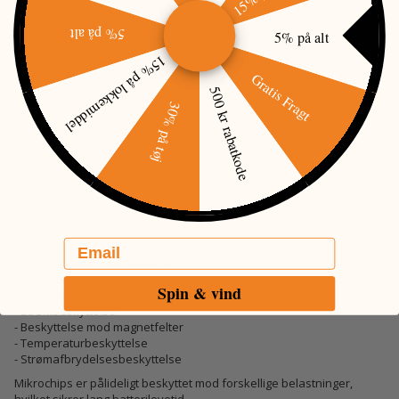
En meget kraftigt og pålideligt autonomt batteri af høj kvalitet vil
sikre opladning af enheder på minimal tid.
5% på alt
5% på alt
Powerbanken er udstyret med 4 USB-A-udgange og 1 TYPE-C-
15% på lokkemiddel
udgang. Dette giver mulighed for at oplade op til 5 enheder samtidigt
Gratis Fragt
fra powerbanken. Dette gør det markant lettere at opretholde
500 kr rabatkode
tilstrækkeligt strømniveau til batterierne i dine håndholdte enheder.
30% på tøj
Tag den bærbare enhed med dig, så du ikke oplever nogen
begrænsninger i dine daglige opgaver.
En omfattende beskyttelsessystem, både for powerbanken selv og
de enheder, der er tilsluttet den, hjælper med at eliminere risiciene
forbundet med opladning af energi.
Powerbanken er udstyret med følgende sikkerhedssystemer:
- Overudladningsbeskyttelse
Email
- Kortslutningsbeskyttelse
- Overopladningsbeskyttelse
- Lavspændingsbeskyttelse
Spin & vind
- Overspændingsbeskyttelse
- Strømbeskyttelse
- Beskyttelse mod magnetfelter
- Temperaturbeskyttelse
- Strømafbrydelsesbeskyttelse
Mikrochips er pålideligt beskyttet mod forskellige belastninger,