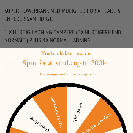
SUPER POWERBANK MED MULIGHED FOR AT LADE 5
ENHEDER SAMTIDIGT.
1 X HURTIG LADNING 3AMPERE (3X HURTIGERE END
NORMALT) PLUS 4X NORMAL LADNING
Mere information
Vind en lækker præmie
Spin for at vinde
op til 500kr
PRISMATCH
Der mange andre rabatter også.
BESKRIVELSE
500 kr rabatkode
Vi anvender den selv på vores jagtture og anvender den til
30% på tøj
telefoner, spottere, lygter osv
15% på lokkemiddel
Der er spænding nok til en hel weekend!!!
Gratis Fragt
Powerbank - en uundværlig ting i fravær af elektricitet, som vil
hjælpe med at oplade telefoner, tablets, og elektroniske enheder.