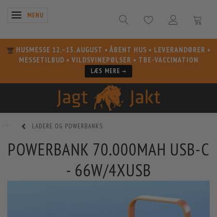
SKIFTE NAVIGATION
MENU
HUSMESSE 12.–13. AUGUST
• ÅBENT HUS • LEVERANDØRER •
MESSETILBUD • VILDSVINEPØLSER • TBE-VACCINATION
LÆS MERE →
LADERE OG POWERBANKS
POWERBANK 70.000MAH USB-C
- 66W/4XUSB