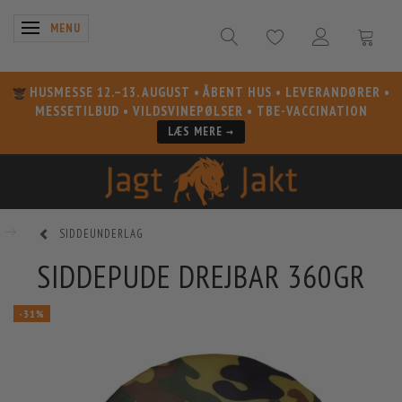
SKIFTE NAVIGATION
MENU
HUSMESSE 12.–13. AUGUST
• ÅBENT HUS • LEVERANDØRER •
MESSETILBUD • VILDSVINEPØLSER • TBE-VACCINATION
LÆS MERE →
SIDDEUNDERLAG
SIDDEPUDE DREJBAR 360GR
-31%