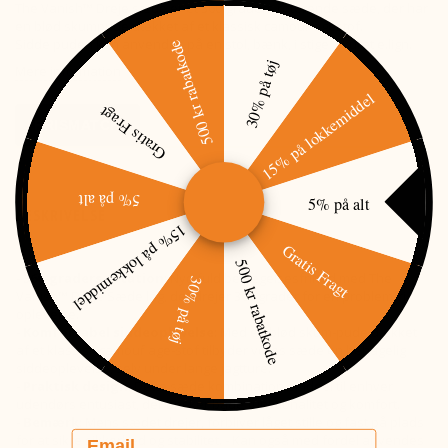
The Vanish™ Dreje sæde er et 360-graders roterende sæde, der har
en blød skumpude dækket af et klassisk camouflagestof.
Sidde puden kan anvendes på en stol, bænk, i stige, skuret e.lign.
500 kr rabatkode
30% på tøj
Mere information
15% på lokkemiddel
Gratis Fragt
PRISMATCH
5% på alt
5% på alt
BESKRIVELSE
15% på lokkemiddel
Gratis Fragt
500 kr rabatkode
-
360-graders rotation
: Nyd fuld bevægelsesfrihed med The
30% på tøj
Vanish™ Dreje Sæde låg, der drejer 360 grader for en problemfri
oplevelse.
-
Komfortabel siddeoplevelse
: Med en blød skum-pude dækket
af et klassisk camouflage-stof tilbyder vores sæde en behagelig
siddeoplevelse, selv under lange jagtture.
-
Praktisk design
: Dette sæde kombination er ideel til enhver
udendørs entusiast, der ønsker både funktionalitet og komfort.
-
Bemærk
: Mens sædet drejer, forbliver låget stille og fast på plads
Email
for at sikre sikkerhed og stabilitet. - Kan også med fordel anvendes