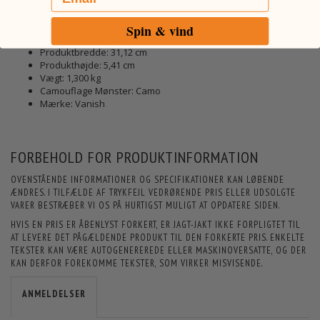
på bænk eller stol med fast sæde
Farve: Sort og Camo
Spin & vind
Produktlængde: 33,02 cm
Produktbredde: 31,12 cm
Produkthøjde: 5,41 cm
Vægt: 1,300 kg
Camouflage Mønster: Camo
Mærke: Vanish
FORBEHOLD FOR PRODUKTINFORMATION
OVENSTÅENDE INFORMATIONER OG SPECIFIKATIONER KAN LØBENDE
ÆNDRES. I TILFÆLDE AF TRYKFEJL VEDRØRENDE PRIS ELLER UDSOLGTE
VARER BESTRÆBER VI OS PÅ HURTIGST MULIGT AT OPDATERE SIDEN.
HVIS EN PRIS ER ÅBENLYST FORKERT, ER JAGT-JAKT IKKE FORPLIGTET TIL
AT LEVERE DET PÅGÆLDENDE PRODUKT TIL DEN FORKERTE PRIS. ENKELTE
TEKSTER KAN VÆRE AUTOGENEREREDE ELLER MASKINOVERSATTE, OG DER
KAN DERFOR FOREKOMME TEKSTER, SOM VIRKER MISVISENDE.
ANMELDELSER