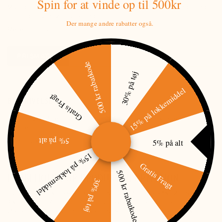
Spin for at vinde
op til 500kr
Mappe / Pung til våbentilladelse med motiv af Kronhjort. Indeholder
6 lommer og udført i aniklæder
Der mange andre rabatter også.
Mere information
PRISMATCH
500 kr rabatkode
30% på tøj
15% på lokkemiddel
Gratis Fragt
BESKRIVELSE
Flot pung til våbenpas / våbenpapirer. Udført i antiklæder med 6
lommer.
5% på alt
Måler 12 x 16 cm
5% på alt
15% på lokkemiddel
Gratis Fragt
500 kr rabatkode
FORBEHOLD FOR PRODUKTINFORMATION
30% på tøj
OVENSTÅENDE INFORMATIONER OG SPECIFIKATIONER KAN LØBENDE
ÆNDRES. I TILFÆLDE AF TRYKFEJL VEDRØRENDE PRIS ELLER UDSOLGTE
VARER BESTRÆBER VI OS PÅ HURTIGST MULIGT AT OPDATERE SIDEN.