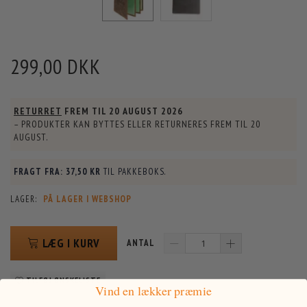
299,00 DKK
RETURRET
FREM TIL
20 AUGUST 2026
– PRODUKTER KAN BYTTES ELLER RETURNERES FREM TIL
20
AUGUST
.
FRAGT FRA:
37,50 KR
TIL PAKKEBOKS.
LAGER:
PÅ LAGER I WEBSHOP
LÆG I KURV
ANTAL
TILFØJ ØNSKELISTE
Vind en lækker præmie