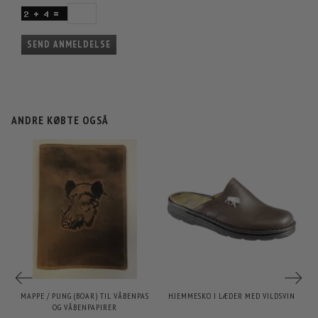
SEND ANMELDELSE
ANDRE KØBTE OGSÅ
P
MAPPE / PUNG (BOAR) TIL VÅBENPAS
HJEMMESKO I LÆDER MED VILDSVIN
L
OG VÅBENPAPIRER