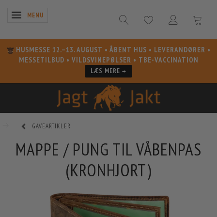
SKIFTE NAVIGATION
MENU
HUSMESSE 12.–13. AUGUST
• ÅBENT HUS • LEVERANDØRER •
MESSETILBUD • VILDSVINEPØLSER • TBE-VACCINATION
LÆS MERE →
GAVEARTIKLER
MAPPE / PUNG TIL VÅBENPAS
(KRONHJORT)