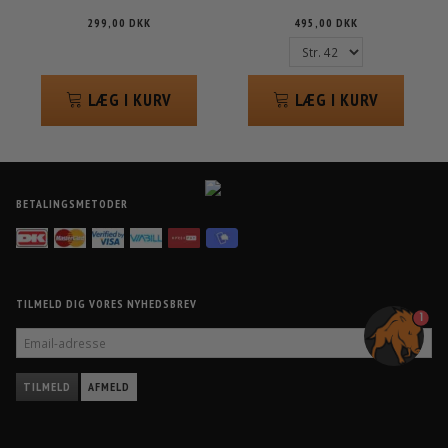
495,00 DKK
299,00 DKK
LÆG I KURV
LÆG I KURV
BETALINGSMETODER
TILMELD DIG VORES NYHEDSBREV
1
EMAIL-
ADRESSE
TILMELD
AFMELD