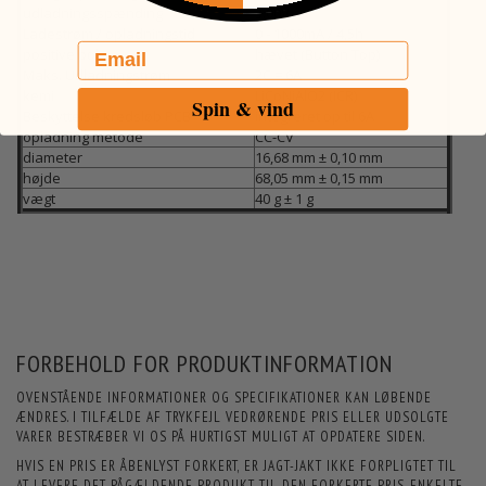
udladningsspænding
3.00V
Ladestrøm / opladningstid
0 - 1000mA / 4,5h
Email
positive pol
hævet (Button Top)
Maks. Udladningstrøm
2C = 6A
kemi
LiCoNiAlO2 (ICR)
Spin & vind
Beskyttelse kredsløb PCB
integreret op til 6A
opladning metode
CC-CV
diameter
16,68 mm ± 0,10 mm
højde
68,05 mm ± 0,15 mm
vægt
40 g ± 1 g
FORBEHOLD FOR PRODUKTINFORMATION
OVENSTÅENDE INFORMATIONER OG SPECIFIKATIONER KAN LØBENDE
ÆNDRES. I TILFÆLDE AF TRYKFEJL VEDRØRENDE PRIS ELLER UDSOLGTE
VARER BESTRÆBER VI OS PÅ HURTIGST MULIGT AT OPDATERE SIDEN.
HVIS EN PRIS ER ÅBENLYST FORKERT, ER JAGT-JAKT IKKE FORPLIGTET TIL
AT LEVERE DET PÅGÆLDENDE PRODUKT TIL DEN FORKERTE PRIS. ENKELTE