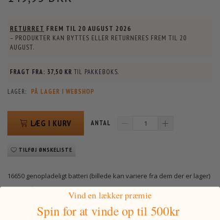
RETURRET
FREM TIL
20 AUGUST 2026
– PRODUKTER KAN BYTTES ELLER RETURNERES FREM TIL
20
AUGUST
.
FRAGT FRA:
37,50 KR
TIL PAKKEBOKS.
LAGER:
PÅ LAGER I WEBSHOP
LÆG I KURV
ANTAL
TILFØJ ØNSKELISTE
16650 genopladeligt batteri (billede kan variere fra dem der er lager)
Mere information
Vind en lækker præmie
Spin for at vinde
op til 500kr
PRISMATCH