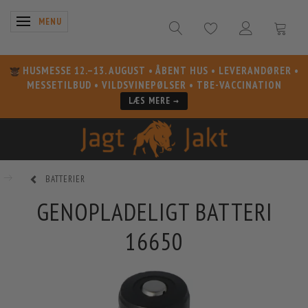
SKIFTE NAVIGATION
MENU
HUSMESSE 12.–13. AUGUST
• ÅBENT HUS • LEVERANDØRER •
MESSETILBUD • VILDSVINEPØLSER • TBE-VACCINATION
LÆS MERE →
BATTERIER
GENOPLADELIGT BATTERI
16650