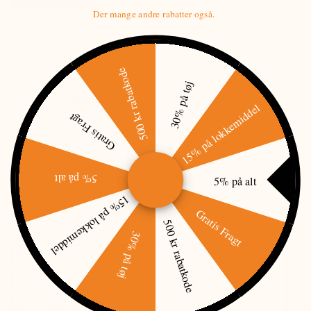
Der mange andre rabatter også.
BESKRIVELSE
500 kr rabatkode
Passer til Infiray CL serien
30% på tøj
Keeppower 16650 Batteri
15% på lokkemiddel
Gratis Fragt
Oplev fordelene ved Keeppower 16650 batteriet, udstyret med en
højtydende Sanyo-celle. Dette batteri har lang levetid og høj
cykelresistens, hvilket gør det til en af de mest kraftfulde 16650
genopladelige battericeller på markedet. Med en diameter på under
17 mm kan det bruges som 17650 eller 17670 batteri, og det kan
5% på alt
5% på alt
erstatte to 16340 eller LIR123A batterier, hvilket giver ekstra kapacitet
til mange applikationer.
15% på lokkemiddel
Gratis Fragt
Husk oplader, så du er dækket helt ind -
Se her
500 kr rabatkode
30% på tøj
elle
Sanyo UR16650ZTA
kapacitet
2500mAh
Mindste kapacitet
2380mAh
mærkespænding
3,6V - 3,7V
charge spænding
4.2V - 4.35V ± 0.05V