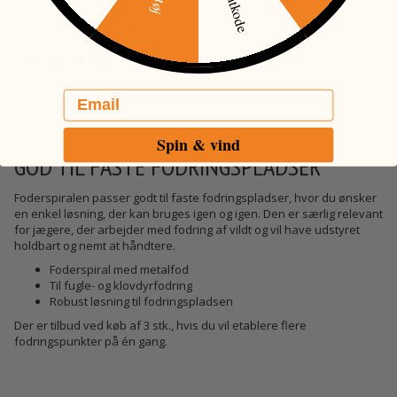
oplagt, når du vil lægge foder ud på en måde, der er nem at holde
styr på og let at fylde op igen.
STÅR STABILT MED METALFOD
Email
Metal-foden giver en solid base, så spiralen står godt i brug. Det er
en fordel, når fodringen foregår ude i terræn, hvor underlaget kan
være ujævnt eller blødt.
Spin & vind
GOD TIL FASTE FODRINGSPLADSER
Foderspiralen passer godt til faste fodringspladser, hvor du ønsker
en enkel løsning, der kan bruges igen og igen. Den er særlig relevant
for jægere, der arbejder med fodring af vildt og vil have udstyret
holdbart og nemt at håndtere.
Foderspiral med metalfod
Til fugle- og klovdyrfodring
Robust løsning til fodringspladsen
Der er tilbud ved køb af 3 stk., hvis du vil etablere flere
fodringspunkter på én gang.