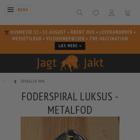
SKIFTE NAVIGATION
MENU
HUSMESSE 12.–13. AUGUST
• ÅBENT HUS • LEVERANDØRER •
MESSETILBUD • VILDSVINEPØLSER • TBE-VACCINATION
LÆS MERE →
SPIRALER MM.
FODERSPIRAL LUKSUS -
METALFOD