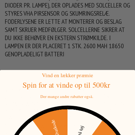
DIODER PR. LAMPE), DER OPLADES MED SOLCELLER OG
STYRES VHA PIRSENSOR OG SKUMRINGSRELÆ.
FODERLYSENE ER LETTE AT MONTERER OG BESLAG
SAMT SKRUER MEDFØLGER. SOLCELLERNE SIKRER AT
DU IKKE BEHØVER EN EKSTERN STRØMKILDE. I
LAMPEN ER DER PLACERET 1 STK. 2600 MAH 18650
GENOPLADELIGT BATTERI
Vind en lækker præmie
Er det "sikkert" at bruge lys med pir sensor?
Spin for at vinde
op til 500kr
Vi bruger selv lys med Pir sensor på vores
gæstepladser og det fungerer fint og det må være en
Der mange andre rabatter også.
smags sag hvad man vælger, med eller uden pir sensor.
Vi bruger begge på vores jagter og mærker absolut
ingen forskel på antal "besøgende"
Med de forskellige medfølgende beslag, kan du altid
sætte lampen præcis hvor det passer dig