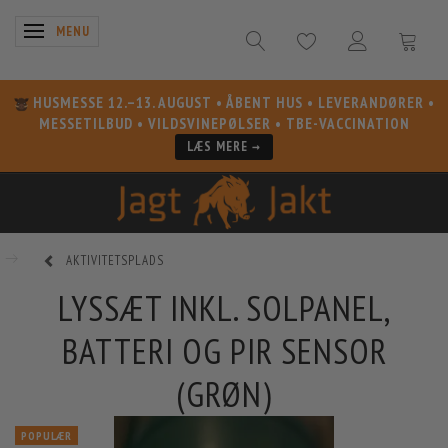
SKIFTE NAVIGATION
MENU
HUSMESSE 12.–13. AUGUST
• ÅBENT HUS • LEVERANDØRER •
MESSETILBUD • VILDSVINEPØLSER • TBE-VACCINATION
LÆS MERE →
AKTIVITETSPLADS
LYSSÆT INKL. SOLPANEL,
BATTERI OG PIR SENSOR
(GRØN)
POPULÆR