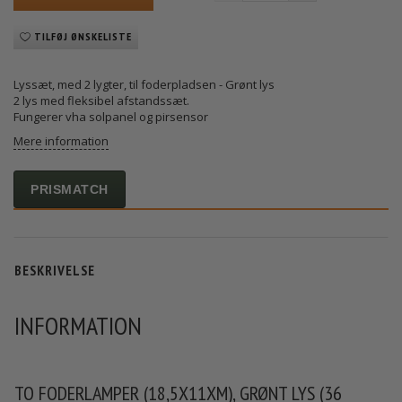
TILFØJ ØNSKELISTE
Lyssæt, med 2 lygter, til foderpladsen - Grønt lys
2 lys med fleksibel afstandssæt.
Fungerer vha solpanel og pirsensor
Mere information
PRISMATCH
BESKRIVELSE
INFORMATION
TO FODERLAMPER (18,5X11XM), GRØNT LYS (36