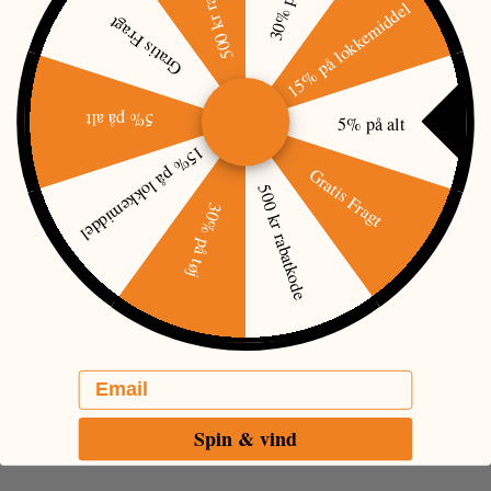
500 kr rabatkode
30% på tøj
15% på lokkemiddel
Gratis Fragt
Manual
5% på alt
5% på alt
15% på lokkemiddel
Gratis Fragt
500 kr rabatkode
30% på tøj
Email
Spin & vind