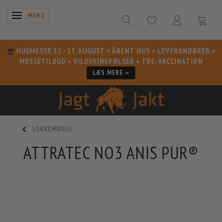
SKIFTE NAVIGATION
MENU
HUSMESSE 12.–13. AUGUST
• ÅBENT HUS • LEVERANDØRER •
MESSETILBUD • VILDSVINEPØLSER • TBE-VACCINATION
LÆS MERE →
LOKKEMIDDEL
ATTRATEC NO3 ANIS PUR®