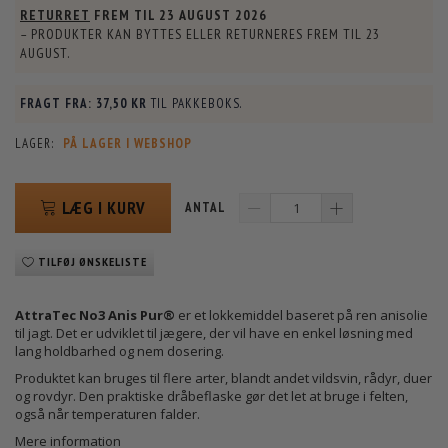
RETURRET
FREM TIL
23 AUGUST 2026
– PRODUKTER KAN BYTTES ELLER RETURNERES FREM TIL
23
AUGUST
.
FRAGT FRA:
37,50 KR
TIL PAKKEBOKS.
LAGER:
PÅ LAGER I WEBSHOP
LÆG I KURV
ANTAL
TILFØJ ØNSKELISTE
AttraTec No3 Anis Pur®
er et lokkemiddel baseret på ren anisolie
til jagt. Det er udviklet til jægere, der vil have en enkel løsning med
lang holdbarhed og nem dosering.
Produktet kan bruges til flere arter, blandt andet vildsvin, rådyr, duer
og rovdyr. Den praktiske dråbeflaske gør det let at bruge i felten,
også når temperaturen falder.
Mere information