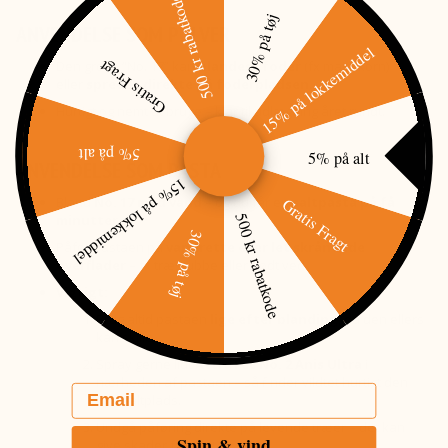
500 kr rabatkode
30% på tøj
ANVENDELSE SOM PULVER
15% på lokkemiddel
Gratis Fragt
Den grove “No. 17” kan
blandes i foder
(fx majs, korn)
eller
spredes direkte på foderpladsen
.
Hurtigt og nemt at bruge – klar til udlægning året rundt.
5% på alt
5% på alt
ANVENDELSE SOM PASTA
15% på lokkemiddel
Gratis Fragt
Bland
No. 17 med vand
– og du får en
saltpasta på få
500 kr rabatkode
minutter
.
30% på tøj
Påfør pastaen på
vandrette eller let skrånende
overflader
– fx træstubbe eller dødt ved.
Vigtigt:
Brug altid pastaen
lige efter blanding
, da den ellers
kan skille.
Spray gerne lidt
AttraTec No. 2 Anis Ultra
i
nærheden af pastaen – så finder vildtet hurtigt den
Email
nye saltplads.
Undgå påføring direkte på levende træer – det kan
Spin & vind
give skader fra vildtet.