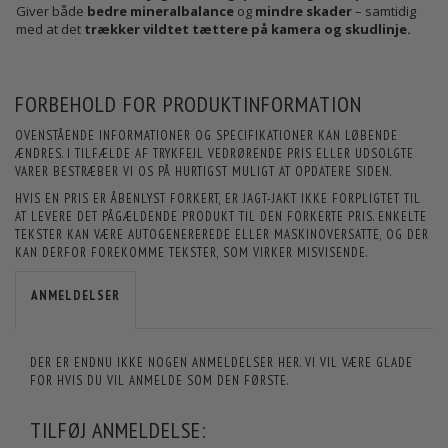
Giver både
bedre mineralbalance
og
mindre skader
– samtidig
med at det
trækker vildtet tættere på kamera og skudlinje.
FORBEHOLD FOR PRODUKTINFORMATION
OVENSTÅENDE INFORMATIONER OG SPECIFIKATIONER KAN LØBENDE
ÆNDRES. I TILFÆLDE AF TRYKFEJL VEDRØRENDE PRIS ELLER UDSOLGTE
VARER BESTRÆBER VI OS PÅ HURTIGST MULIGT AT OPDATERE SIDEN.
HVIS EN PRIS ER ÅBENLYST FORKERT, ER JAGT-JAKT IKKE FORPLIGTET TIL
AT LEVERE DET PÅGÆLDENDE PRODUKT TIL DEN FORKERTE PRIS. ENKELTE
TEKSTER KAN VÆRE AUTOGENEREREDE ELLER MASKINOVERSATTE, OG DER
KAN DERFOR FOREKOMME TEKSTER, SOM VIRKER MISVISENDE.
ANMELDELSER
DER ER ENDNU IKKE NOGEN ANMELDELSER HER. VI VIL VÆRE GLADE
FOR HVIS DU VIL ANMELDE SOM DEN FØRSTE.
TILFØJ ANMELDELSE: