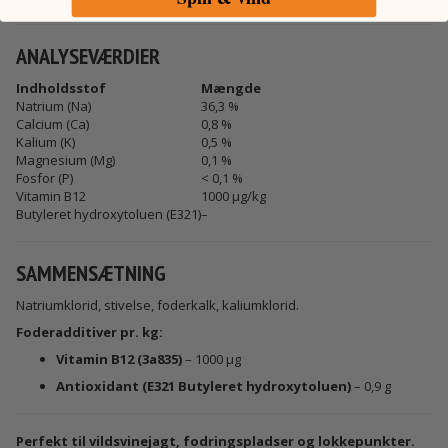
ANALYSEVÆRDIER
Indholdsstof
Mængde
Natrium (Na)
36,3 %
Calcium (Ca)
0,8 %
Kalium (K)
0,5 %
Magnesium (Mg)
0,1 %
Fosfor (P)
< 0,1 %
Vitamin B12
1000 µg/kg
Butyleret hydroxytoluen (E321)
–
SAMMENSÆTNING
Natriumklorid, stivelse, foderkalk, kaliumklorid.
Foderadditiver pr. kg:
Vitamin B12 (3a835)
– 1000 µg
Antioxidant (E321 Butyleret hydroxytoluen)
– 0,9 g
Perfekt til vildsvinejagt, fodringspladser og lokkepunkter.