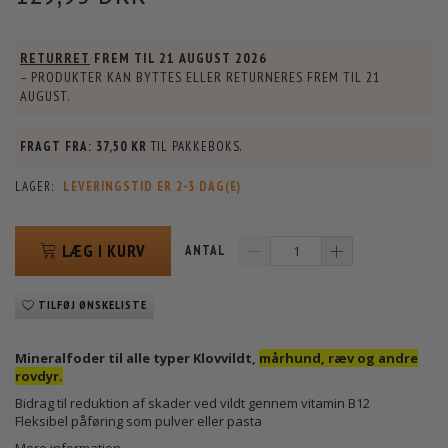
RETURRET
FREM TIL
21 AUGUST 2026
– PRODUKTER KAN BYTTES ELLER RETURNERES FREM TIL
21
AUGUST
.
FRAGT FRA:
37,50 KR
TIL PAKKEBOKS.
LAGER:
LEVERINGSTID ER 2-3 DAG(E)
LÆG I KURV
ANTAL
TILFØJ ØNSKELISTE
Mineralfoder til alle typer Klovvildt,
mårhund, ræv og andre
rovdyr.
Bidrag til reduktion af skader ved vildt gennem vitamin B12
Fleksibel påføring som pulver eller pasta