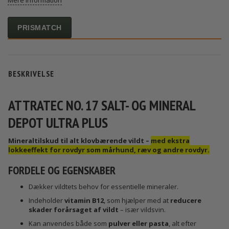
Mere information
PRISMATCH
BESKRIVELSE
ATTRATEC NO. 17 SALT- OG MINERAL
DEPOT ULTRA PLUS
Mineraltilskud til alt klovbærende vildt –
med ekstra
lokkeeffekt for rovdyr som mårhund, ræv og andre rovdyr.
FORDELE OG EGENSKABER
Dækker vildtets behov for essentielle mineraler.
Indeholder
vitamin B12
, som hjælper med at
reducere
skader forårsaget af vildt
– især vildsvin.
Kan anvendes både som
pulver eller pasta
, alt efter