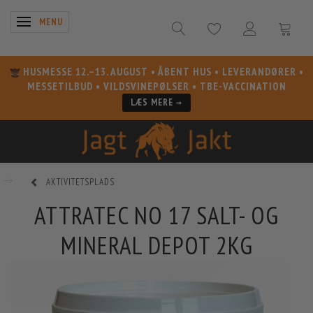
SKIFTE NAVIGATION
MENU
HUSMESSE 12.–13. AUGUST
• ÅBENT HUS • LEVERANDØRER •
MESSETILBUD • VILDSVINEPØLSER • TBE-VACCINATION
LÆS MERE →
AKTIVITETSPLADS
ATTRATEC NO 17 SALT- OG
MINERAL DEPOT 2KG