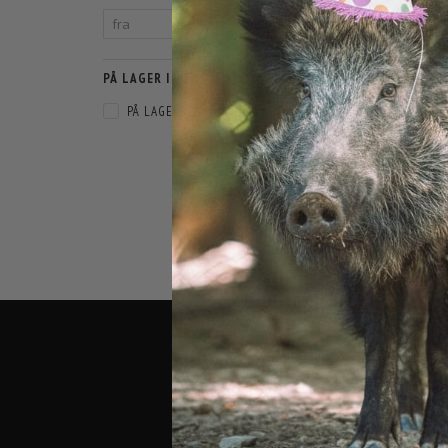
PÅ LAGER I WEBSHOP
PÅ LAGER
(
1
)
TREKSTA X-T
1.4
SORTERING:
BUTIK O
AGENAVEJ
2670 GREV
TELEFON:
EMAIL:
IN