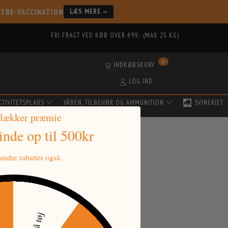
 TBE-VACCINATION
LÆS MERE →
FRI FRAGT VED KØB OVER 499,- (MAX 25 KG)
0
INDKØBSKURV
LOG IND
KTIVITETSPLADS
VÅBEN, TILBEHØR OG AMMUNITION
SVINERIET
 lækker præmie
vinde
op til 500kr
ndre rabatter også.