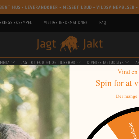
BENT HUS • LEVERANDØRER • MESSETILBUD • VILDSVINEPØLSER •
IERINGS EKSEMPEL
VIGTIGE INFORMATIONER
FAQ
AMERA
JAGTTØJ, FODTØJ OG TILBEHØR
DIVERSE JAGTUDSTYR
A
Vind en
Spin for at 
EME POWER HEAT
Der mange a