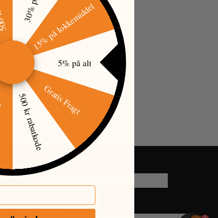
tkode
30% på tøj
15% på lokkemiddel
5% på alt
Gratis Fragt
500 kr rabatkode
øj
TILMELD DIG VORES NYHEDSBREV
EMAIL-
ADRESSE
TILMELD
AFMELD