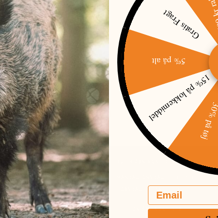
500 kr raba
Gratis Fragt
5% på alt
15% på lokkemiddel
REME HEAT - OLIVEN
SORT
30% på t
99,00 DKK
G SHOWROOM
BUTIK ÅBNINGSTIDER
 39 C
MANDAG-ONSDAG:
10:00-16:00
E
Email
TORSDAG-FREDAG:
10:00-17:30
52 230 111
FO@JAGT-JAKT.DK
TELEFON ÅBNINGSTIDER