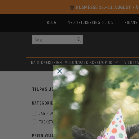
HUSMESSE 12.–13. AUGUST
• Å
BLOG
VED RETURNERING TIL OS
FINANS
NATKIKKERT/NIGHT VISION/DAGKIKKERT/OPTIK
VILDTK
SKIFTE
X-TR
TILPAS UDVALG
FILTER
KATEGORIER
JAGT- OG VANDREFODTØJ
(
1
)
TREKSTA
(
1
)
PRISNIVEAU