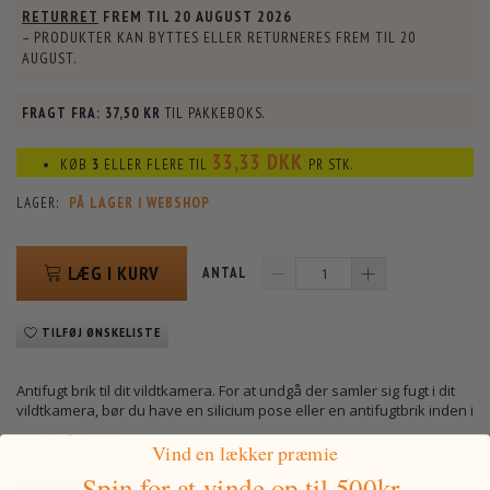
RETURRET
FREM TIL
20 AUGUST 2026
– PRODUKTER KAN BYTTES ELLER RETURNERES FREM TIL
20
AUGUST
.
FRAGT FRA:
37,50 KR
TIL PAKKEBOKS.
33,33 DKK
KØB
3
ELLER FLERE TIL
PR STK.
LAGER:
PÅ LAGER I WEBSHOP
LÆG I KURV
ANTAL
TILFØJ ØNSKELISTE
Antifugt brik til dit vildtkamera. For at undgå der samler sig fugt i dit
vildtkamera, bør du have en silicium pose eller en antifugtbrik inden i
Mere information
Vind en lækker præmie
Spin for at vinde
op til 500kr