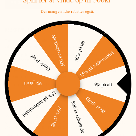
PRISMATCH
Der mange andre rabatter også.
BESKRIVELSE
500 kr rabatkode
For at undgå der samler sig fugt i dit vildtkamera, bør du have en
30% på tøj
silicium pose eller en antifugtbrik inden i.
15% på lokkemiddel
Hvergang du åbner og lukker dit vildtkamera ude i naturen, spærrer
Gratis Fragt
du fugt inden i kameraet. På sigt vil det sætte sig på metaldele og
føre til korrosion og rust.
Dermed får du fejlspænding, øget strømforbrug eller i værste fald
vildtkamera "død" (som garantien ikke dækker).
5% på alt
5% på alt
pakken indeholder 8 stk.
15% på lokkemiddel
Gratis Fragt
500 kr rabatkode
FORBEHOLD FOR PRODUKTINFORMATION
30% på tøj
OVENSTÅENDE INFORMATIONER OG SPECIFIKATIONER KAN LØBENDE
ÆNDRES. I TILFÆLDE AF TRYKFEJL VEDRØRENDE PRIS ELLER UDSOLGTE
VARER BESTRÆBER VI OS PÅ HURTIGST MULIGT AT OPDATERE SIDEN.
HVIS EN PRIS ER ÅBENLYST FORKERT, ER JAGT-JAKT IKKE FORPLIGTET TIL