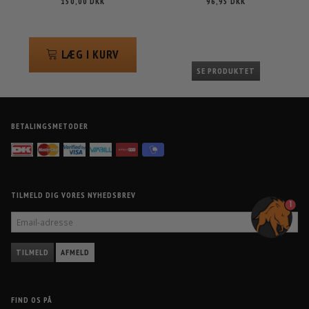
150,00 DKK
96,95 DKK
LÆG I KURV
SE PRODUKTET
BETALINGSMETODER
TILMELD DIG VORES NYHEDSBREV
1
EMAIL-
ADRESSE
TILMELD
AFMELD
FIND OS PÅ