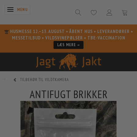
SKIFTE NAVIGATION
MENU
HUSMESSE 12.–13. AUGUST
• ÅBENT HUS • LEVERANDØRER •
MESSETILBUD • VILDSVINEPØLSER • TBE-VACCINATION
LÆS MERE →
TILBEHØR TIL VILDTKAMERA
ANTIFUGT BRIKKER