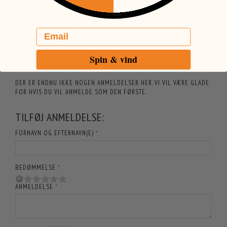
AT LEVERE DET PÅGÆLDENDE PRODUKT TIL DEN FORKERTE PRIS. ENKELTE
TEKSTER KAN VÆRE AUTOGENEREREDE ELLER MASKINOVERSATTE, OG DER
KAN DERFOR FOREKOMME TEKSTER, SOM VIRKER MISVISENDE.
Email
ANMELDELSER
Spin & vind
DER ER ENDNU IKKE NOGEN ANMELDELSER HER. VI VIL VÆRE GLADE
FOR HVIS DU VIL ANMELDE SOM DEN FØRSTE.
TILFØJ ANMELDELSE:
FORNAVN OG EFTERNAVN(E)
BEDØMMELSE
ANMELDELSE