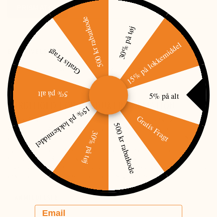
PRISMATCH
500 kr rabatkode
30% på tøj
15% på lokkemiddel
Gratis Fragt
BESKRIVELSE
Filt propper til rengøring af dit riffelløb i flere cal.
5% på alt
5% på alt
FORBEHOLD FOR PRODUKTINFORMATION
15% på lokkemiddel
Gratis Fragt
OVENSTÅENDE INFORMATIONER OG SPECIFIKATIONER KAN LØBENDE
500 kr rabatkode
ÆNDRES. I TILFÆLDE AF TRYKFEJL VEDRØRENDE PRIS ELLER UDSOLGTE
30% på tøj
VARER BESTRÆBER VI OS PÅ HURTIGST MULIGT AT OPDATERE SIDEN.
HVIS EN PRIS ER ÅBENLYST FORKERT, ER JAGT-JAKT IKKE FORPLIGTET TIL
AT LEVERE DET PÅGÆLDENDE PRODUKT TIL DEN FORKERTE PRIS. ENKELTE
TEKSTER KAN VÆRE AUTOGENEREREDE ELLER MASKINOVERSATTE, OG DER
KAN DERFOR FOREKOMME TEKSTER, SOM VIRKER MISVISENDE.
ANMELDELSER
Email