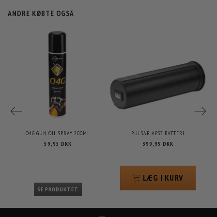
ANDRE KØBTE OGSÅ
P
-
O4G GUN OIL SPRAY 200ML
PULSAR APS3 BATTERI
59,95 DKK
399,95 DKK
LÆG I KURV
SE PRODUKTET