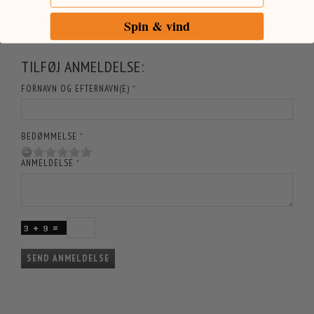
DER ER ENDNU IKKE NOGEN ANMELDELSER HER. VI VIL VÆRE GLADE
Spin & vind
FOR HVIS DU VIL ANMELDE SOM DEN FØRSTE.
TILFØJ ANMELDELSE:
FORNAVN OG EFTERNAVN(E)
BEDØMMELSE
ANMELDELSE
SEND ANMELDELSE