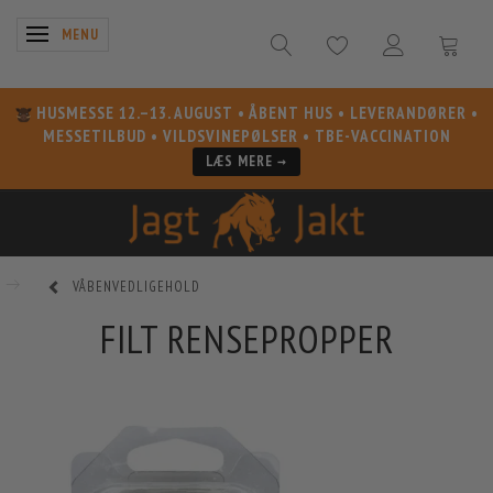
SKIFTE NAVIGATION
MENU
HUSMESSE 12.–13. AUGUST
• ÅBENT HUS • LEVERANDØRER •
MESSETILBUD • VILDSVINEPØLSER • TBE-VACCINATION
LÆS MERE →
VÅBENVEDLIGEHOLD
FILT RENSEPROPPER