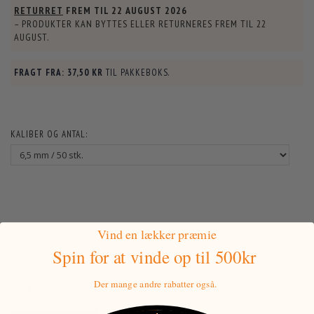
RETURRET
FREM TIL
22 AUGUST 2026
– PRODUKTER KAN BYTTES ELLER RETURNERES FREM TIL
22
AUGUST
.
FRAGT FRA:
37,50 KR
TIL PAKKEBOKS.
KALIBER OG ANTAL:
Vind en lækker præmie
Spin for at vinde
op til 500kr
Rensepropper fra VFG gør rengøring nemt.
Der mange andre rabatter også.
Mere information