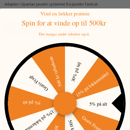
Adapter i Spartan Javelin systemet fra Javelin Tactical
Mere information
Vind en lækker præmie
Spin for at vinde
op til 500kr
PRISMATCH
Der mange andre rabatter også.
BESKRIVELSE
500 kr rabatkode
30% på tøj
Blaser R8 Spartan Javelin adapteren
fra Salamander Tactical er
den bedste måde at få det bedste tofodsfæste monteret på din
15% på lokkemiddel
riffel.
Gratis Fragt
Skru rembeslaget af, indsæt bipod-adapteren i hullet, justér og
fastgør den med en
M5x16 mm skrue
(medfølger adapteren - til
composit skæfte).
Hvis du skal bruge denne til et
skæfte i træ
med løbskanal, så
5% på alt
5% på alt
skriv det i kommentarfeltet, og vi vedlægger en
M5x70 mm unbrako
15% på lokkemiddel
skrue
med flad rund hoved.
Gratis Fragt
Monter derefter din rem på adapteren, sæt Bipod'en i – og så er du
klar til at skyde.