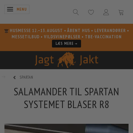
SKIFTE NAVIGATION
MENU
HUSMESSE 12.–13. AUGUST
• ÅBENT HUS • LEVERANDØRER •
MESSETILBUD • VILDSVINEPØLSER • TBE-VACCINATION
LÆS MERE →
SPARTAN
SALAMANDER TIL SPARTAN
SYSTEMET BLASER R8