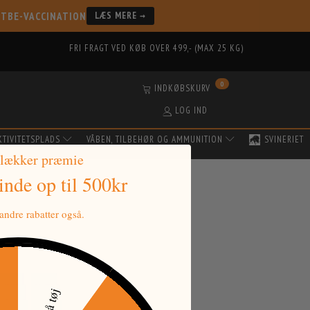
 TBE-VACCINATION
LÆS MERE →
FRI FRAGT VED KØB OVER 499,- (MAX 25 KG)
0
INDKØBSKURV
LOG IND
KTIVITETSPLADS
VÅBEN, TILBEHØR OG AMMUNITION
SVINERIET
 lækker præmie
vinde
op til 500kr
ndre rabatter også.