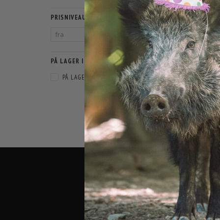
PRISNIVEAU
PÅ LAGER I WEBSHOP
PÅ LAGER
(
0
)
THERM
49
SORTERING:
BUTIK O
AGENAVEJ
2670 GREV
TELEFON:
EMAIL:
IN