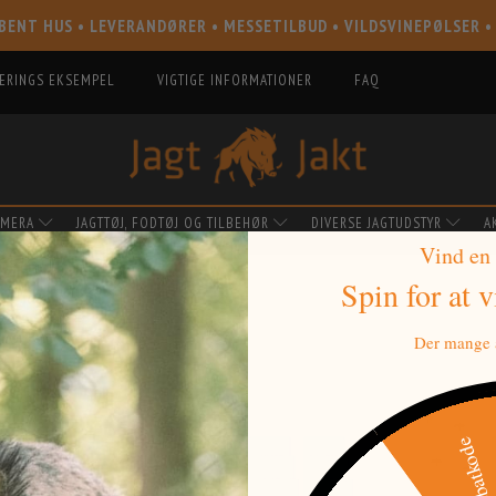
BENT HUS • LEVERANDØRER • MESSETILBUD • VILDSVINEPØLSER •
IERINGS EKSEMPEL
VIGTIGE INFORMATIONER
FAQ
AMERA
JAGTTØJ, FODTØJ OG TILBEHØR
DIVERSE JAGTUDSTYR
A
Vind en
Spin for at 
MACELL
Der mange a