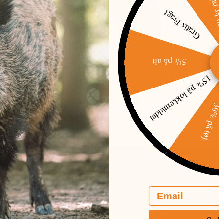
500 kr raba
Gratis Fragt
5% på alt
15% på lokkemiddel
ACELL MR300
THERMACELL MR300 REFILL - 48
THERMACELL MR
TIMER
T
30% på t
9,95 DKK
329,95 DKK
699
G SHOWROOM
BUTIK ÅBNINGSTIDER
 39 C
MANDAG-ONSDAG:
10:00-16:00
E
Email
TORSDAG-FREDAG:
10:00-17:30
52 230 111
FO@JAGT-JAKT.DK
TELEFON ÅBNINGSTIDER