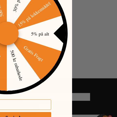
tkode
30% på tøj
15% på lokkemiddel
5% på alt
300 REFILL - 120
Gratis Fragt
IMER
500 kr rabatkode
øj
,00 DKK
TILMELD DIG VORES NYHEDSBREV
EMAIL-
ADRESSE
TILMELD
AFMELD