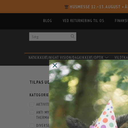
HUSMESSE 12.–13. AUGUST
• Å
BLOG
VED RETURNERING TIL OS
FINANS
NATKIKKERT/NIGHT VISION/DAGKIKKERT/OPTIK
VILDTK
SKIFTE
THER
TILPAS UDVALG
FILTER
KATEGORIER
AKTIVITETSPLADS
(
3
)
ANTI MYGGE PRODUKTER -
THERMACELL
(
3
)
DIVERSE JAGTUDSTYR
(
3
)