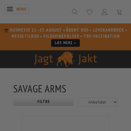
SKIFTE NAVIGATION
MENU
HUSMESSE 12.–13. AUGUST
• ÅBENT HUS • LEVERANDØRER •
MESSETILBUD • VILDSVINEPØLSER • TBE-VACCINATION
LÆS MERE →
SAVAGE ARMS
FILTRE