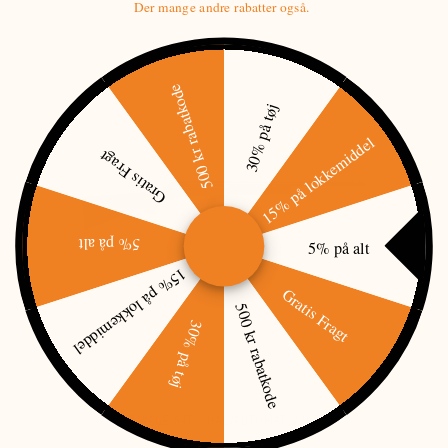
Der mange andre rabatter også.
500 kr rabatkode
30% på tøj
15% på lokkemiddel
Gratis Fragt
5% på alt
5% på alt
15% på lokkemiddel
Gratis Fragt
500 kr rabatkode
30% på tøj
SAVAGE 64F - HALVAUTOMAT .22LR