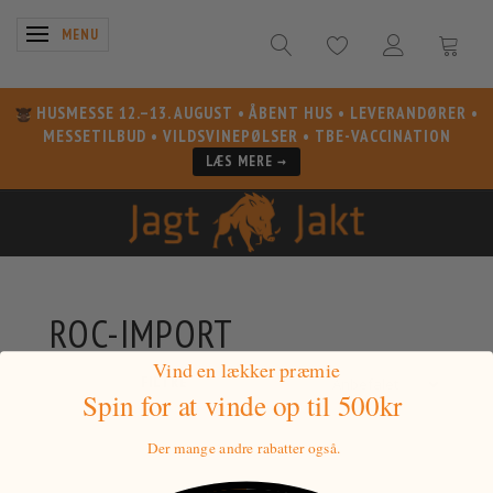
SKIFTE NAVIGATION
MENU
HUSMESSE 12.–13. AUGUST
• ÅBENT HUS • LEVERANDØRER •
MESSETILBUD • VILDSVINEPØLSER • TBE-VACCINATION
LÆS MERE →
ROC-IMPORT
Vind en lækker præmie
FILTRE
Spin for at vinde
op til 500kr
Der mange andre rabatter også.