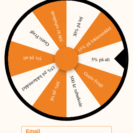
500 kr rabatkode
30% på tøj
15% på lokkemiddel
Gratis Fragt
5% på alt
5% på alt
15% på lokkemiddel
Gratis Fragt
500 kr rabatkode
30% på tøj
BIL INDTRÆK TIL BAGSÆDE
148,00 DKK
Email