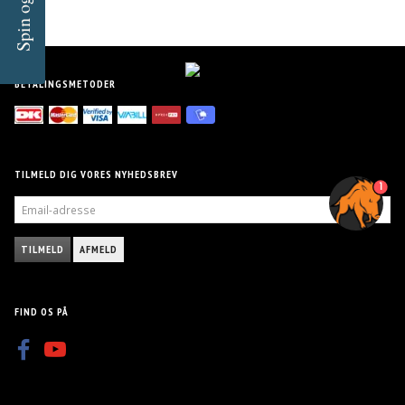
Spin og Vind!
BETALINGSMETODER
TILMELD DIG VORES NYHEDSBREV
1
EMAIL-
ADRESSE
TILMELD
AFMELD
FIND OS PÅ