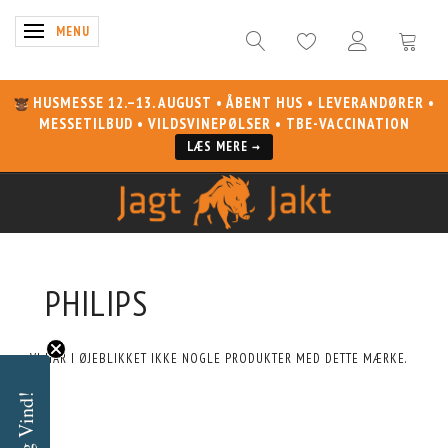
SKIFTE NAVIGATION
MENU
HUSMESSE 12.–13. AUGUST
• ÅBENT HUS • LEVERANDØRER •
MESSETILBUD • VILDSVINEPØLSER • TBE-VACCINATION
LÆS MERE →
PHILIPS
VI HAR I ØJEBLIKKET IKKE NOGLE PRODUKTER MED DETTE MÆRKE.