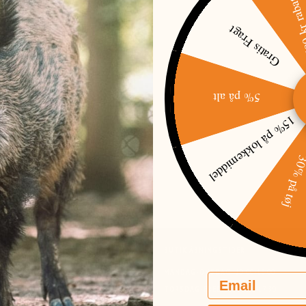
500 kr raba
Gratis Fragt
5% på alt
15% på lokkemiddel
EY OAK SKYDEBÆNK
AR - DEAD ZERO
9,95 DKK
30% på t
49,00 DKK
RER:
69,05 DKK
G SHOWROOM
BUTIK ÅBNINGSTIDER
 39 C
MANDAG-ONSDAG:
10:00-16:00
Email
E
TORSDAG-FREDAG:
10:00-17:30
52 230 111