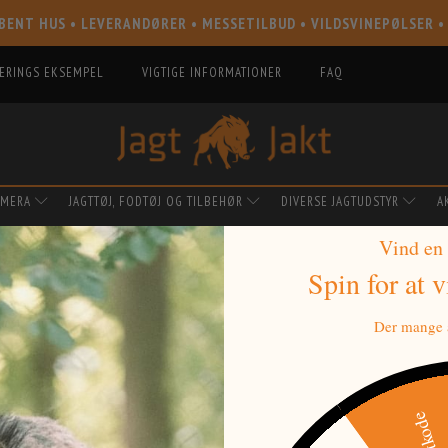
BENT HUS • LEVERANDØRER • MESSETILBUD • VILDSVINEPØLSER •
IERINGS EKSEMPEL
VIGTIGE INFORMATIONER
FAQ
AMERA
JAGTTØJ, FODTØJ OG TILBEHØR
DIVERSE JAGTUDSTYR
A
Vind en
Spin for at 
ITE
Der mange a