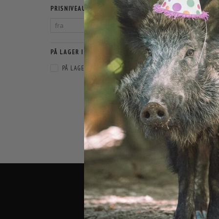
PRISNIVEAU
PÅ LAGER I WEBSHOP
PÅ LAGER
(
1
)
PERGITE GR
JUSTERB
47
5
DU SPA
SORTERING:
BUTIK O
AGENAVEJ
2670 GREV
TELEFON: