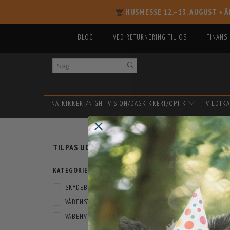
HUSMESSE 12.–13. AUGUST
• Å
BLOG
VED RETURNERING TIL OS
FINANS
NATKIKKERT/NIGHT VISION/DAGKIKKERT/OPTIK
VILDTK
SKIFTE
PERG
TILPAS UDVALG
FILTER
KATEGORIER
POPULÆR
SKYDEBANEN
(
1
)
-12%
VÅBENSTØTTE
(
1
)
VÅBENVEDLIGEHOLD
(
1
)