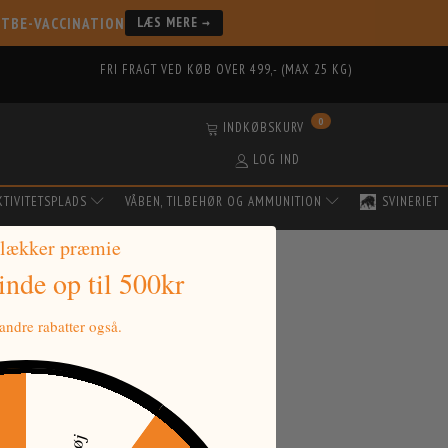
 TBE-VACCINATION
LÆS MERE →
FRI FRAGT VED KØB OVER 499,- (MAX 25 KG)
0
INDKØBSKURV
LOG IND
KTIVITETSPLADS
VÅBEN, TILBEHØR OG AMMUNITION
SVINERIET
 lækker præmie
vinde
op til 500kr
ndre rabatter også.