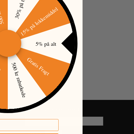
tkode
30% på tøj
15% på lokkemiddel
5% på alt
Gratis Fragt
500 kr rabatkode
øj
TILMELD DIG VORES NYHEDSBREV
EMAIL-
ADRESSE