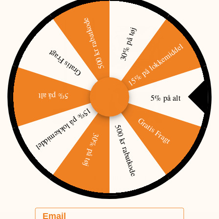
500 kr rabatkode
30% på tøj
15% på lokkemiddel
Gratis Fragt
5% på alt
5% på alt
15% på lokkemiddel
Gratis Fragt
500 kr rabatkode
30% på tøj
Z3 EKSTRA SENDERE - 2 STK
598,00 DKK
Email