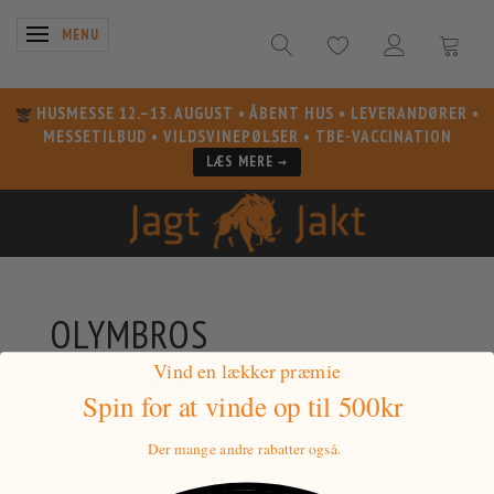
SKIFTE NAVIGATION
MENU
HUSMESSE 12.–13. AUGUST
• ÅBENT HUS • LEVERANDØRER •
MESSETILBUD • VILDSVINEPØLSER • TBE-VACCINATION
LÆS MERE →
OLYMBROS
Vind en lækker præmie
FILTRE
Spin for at vinde
op til 500kr
Der mange andre rabatter også.