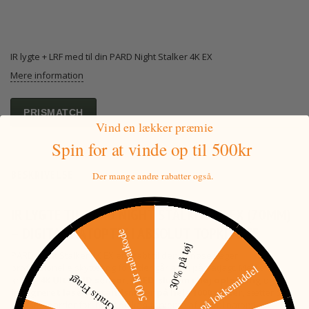
IR lygte + LRF med til din PARD Night Stalker 4K EX
Mere information
PRISMATCH
Vind en lækker præmie
Spin for at vinde
op til 500kr
BESKRIVELSE
Der mange andre rabatter også.
IR LYGTE TIL PARD NIGHT STALKER 4K EX (70MM)
– DIGITAL NATOPTIK I ABSOLUT TOPKLASSE
500 kr rabatkode
30% på tøj
PARD Night Stalker 4K EX er skabt til den seriøse jæger,
15% på lokkemiddel
professionelle skytter og folk, der går all-in på natjagt. Med en
Gratis Fragt
kraftig
4K Ultra HD sensor
,
OLED-skærm i høj opløsning
og
integreret laserafstandsmåler på hele 1000 meter
, sætter den
nye standarder for, hvad du kan forvente af digital natoptik.