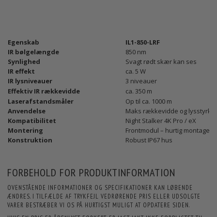
Egenskab
IL1-850-LRF
IR bølgelængde
850 nm
Synlighed
Svagt rødt skær kan ses
IR effekt
ca. 5 W
IR lysniveauer
3 niveauer
Effektiv IR rækkevidde
ca. 350 m
Laserafstandsmåler
Op til ca. 1000 m
Anvendelse
Maks rækkevidde og lysstyrke
Kompatibilitet
Night Stalker 4K Pro / eX
Montering
Frontmodul – hurtig montage
Konstruktion
Robust IP67 hus
FORBEHOLD FOR PRODUKTINFORMATION
OVENSTÅENDE INFORMATIONER OG SPECIFIKATIONER KAN LØBENDE
ÆNDRES. I TILFÆLDE AF TRYKFEJL VEDRØRENDE PRIS ELLER UDSOLGTE
VARER BESTRÆBER VI OS PÅ HURTIGST MULIGT AT OPDATERE SIDEN.