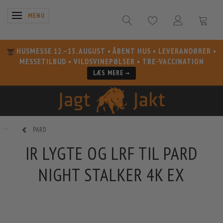
SKIFTE NAVIGATION
MENU
HUSMESSE 12.–13. AUGUST
• ÅBENT HUS • LEVERANDØRER •
MESSETILBUD • VILDSVINEPØLSER • TBE-VACCINATION
LÆS MERE →
PARD
IR LYGTE OG LRF TIL PARD
NIGHT STALKER 4K EX