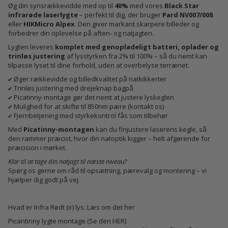
Øg din synsrækkevidde med op til
40%
med vores
Black Star
infrarøde laserlygte
– perfekt til dig, der bruger
Pard NV007/008
eller
HIKMicro Alpex
. Den giver markant skarpere billeder og
forbedrer din oplevelse på aften- og natjagten.
Lygten leveres
komplet med genopladeligt batteri, oplader og
trinløs justering
af lysstyrken fra 2% til 100% – så du nemt kan
tilpasse lyset til dine forhold, uden at overbelyse terrænet.
✔ Øger rækkevidde og billedkvalitet på natkikkerter
✔ Trinløs justering med drejeknap bagpå
✔ Picatinny-montage gør det nemt at justere lyskeglen
✔ Mulighed for at skifte til 850nm pære (kontakt os)
✔ Fjernbetjening med styrkekontrol fås som tilbehør
Med
Picatinny-montagen
kan du finjustere laserens kegle, så
den rammer præcist, hvor din natoptik kigger – helt afgørende for
præcision i mørket.
Klar til at tage din natjagt til næste niveau?
Spørg os gerne om råd til opsætning, pærevalg og montering – vi
hjælper dig godt på vej.
Hvad er Infra Rødt (ir) lys. Læs om det
her
Picantinny lygte montage (Se den
HER)