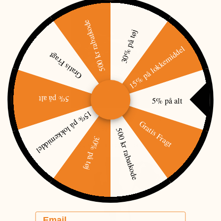
500 kr rabatkode
30% på tøj
15% på lokkemiddel
Gratis Fragt
5% på alt
5% på alt
15% på lokkemiddel
INFRARØD BLACK STAR LASER LYGTE - 940NM
Gratis Fragt
500 kr rabatkode
1.098,00 DKK
1.298,00 DKK
30% på tøj
DU SPARER:
200,00 DKK
Email