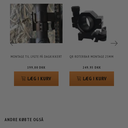
MONTAGE TIL LYGTE PÅ DAGKIKKERT
QR ROTERBAR MONTAGE 25MM
FJ
199,00 DKK
249,95 DKK
LÆG I KURV
LÆG I KURV
ANDRE KØBTE OGSÅ