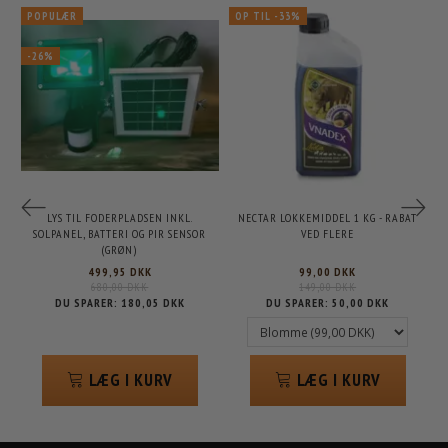
POPULÆR
OP TIL -33%
-26%
LYS TIL FODERPLADSEN INKL.
NECTAR LOKKEMIDDEL 1 KG - RABAT
SOLPANEL, BATTERI OG PIR SENSOR
VED FLERE
(GRØN)
499,95 DKK
99,00 DKK
680,00 DKK
149,00 DKK
DU SPARER:
180,05 DKK
DU SPARER:
50,00 DKK
LÆG I KURV
LÆG I KURV