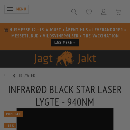
SKIFTE NAVIGATION
MENU
HUSMESSE 12.–13. AUGUST
• ÅBENT HUS • LEVERANDØRER •
MESSETILBUD • VILDSVINEPØLSER • TBE-VACCINATION
LÆS MERE →
IR LYGTER
INFRARØD BLACK STAR LASER
LYGTE - 940NM
POPULÆR
-15%