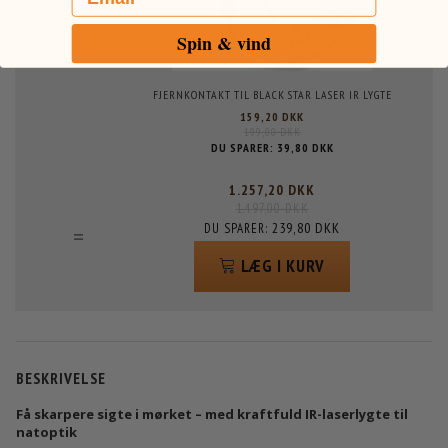
+
Spin & vind
FJERNKONTAKT TIL BLACK STAR LASER IR LYGTE
159,20 DKK
199,00 DKK
DU SPARER:
39,80 DKK
1.257,20 DKK
1.497,00 DKK
239,80 DKK
=
DU SPARER:
LÆG I KURV
BESKRIVELSE
Få skarpere sigte i mørket – med kraftfuld IR-laserlygte til
natoptik