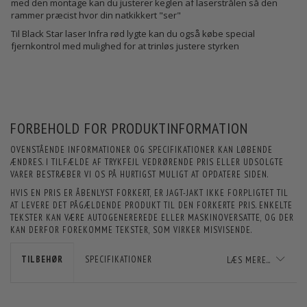
med den montage kan du justerer keglen af laserstrålen så den
rammer præcist hvor din natkikkert "ser"
Til Black Star laser Infra rød lygte kan du også købe special
fjernkontrol med mulighed for at trinløs justere styrken
FORBEHOLD FOR PRODUKTINFORMATION
OVENSTÅENDE INFORMATIONER OG SPECIFIKATIONER KAN LØBENDE
ÆNDRES. I TILFÆLDE AF TRYKFEJL VEDRØRENDE PRIS ELLER UDSOLGTE
VARER BESTRÆBER VI OS PÅ HURTIGST MULIGT AT OPDATERE SIDEN.
HVIS EN PRIS ER ÅBENLYST FORKERT, ER JAGT-JAKT IKKE FORPLIGTET TIL
AT LEVERE DET PÅGÆLDENDE PRODUKT TIL DEN FORKERTE PRIS. ENKELTE
TEKSTER KAN VÆRE AUTOGENEREREDE ELLER MASKINOVERSATTE, OG DER
KAN DERFOR FOREKOMME TEKSTER, SOM VIRKER MISVISENDE.
TILBEHØR
SPECIFIKATIONER
LÆS MERE...