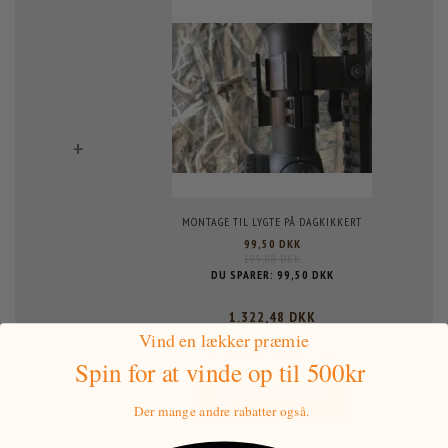
+
MONTAGE TIL LYGTE PÅ DAGKIKKERT
99,50 DKK
199,00 DKK
DU SPARER:
99,50 DKK
1.322,48 DKK
1.746,95 DKK
Vind en lækker præmie
424,47 DKK
=
DU SPARER:
Spin for at vinde
op til 500kr
LÆG I KURV
Der mange andre rabatter også.