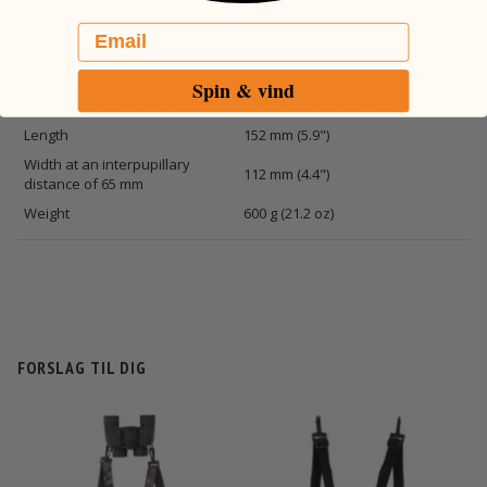
Email
PHYSICAL
Spin & vind
Operating temperature
− 30°C | + 63°C (− 22°F | + 145°F)
Length
152 mm (5.9")
Width at an interpupillary
112 mm (4.4")
distance of 65 mm
Weight
600 g (21.2 oz)
FORSLAG TIL DIG