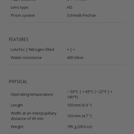
Lens type
HD
Prism system
Schmidt-Pechan
FEATURES
LotuTec | Nitrogen filled
+ | +
Water resistance
400 mbar
PHYSICAL
− 30°C | + 63°C (− 22°F | +
Operating temperature
145°F)
Length
150 mm (5.9 ")
Width at an interpupillary
120 mm (4.7 ")
distance of 65 mm
Weight
795 g (28.0 oz)