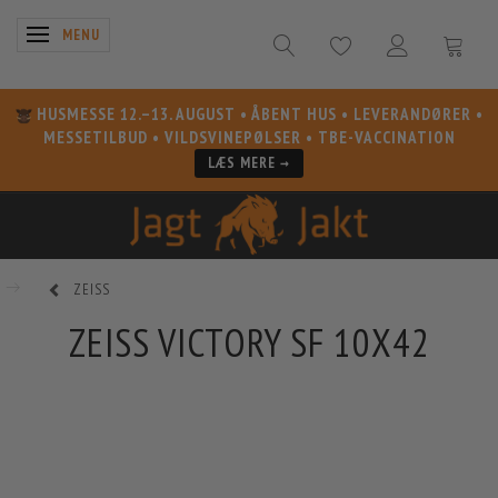
SKIFTE NAVIGATION
MENU
HUSMESSE 12.–13. AUGUST
• ÅBENT HUS • LEVERANDØRER •
MESSETILBUD • VILDSVINEPØLSER • TBE-VACCINATION
LÆS MERE →
ZEISS
ZEISS VICTORY SF 10X42