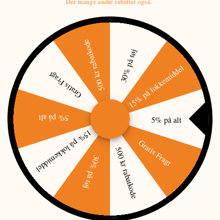
Der mange andre rabatter også.
Light transmission
90%
Exit pupil diameter
4.0 mm
Twilight factor
16.0
500 kr rabatkode
Field of view at 1,000 m (yds)
155 m (465 ft)
30% på tøj
Subjective viewing angle
67° Ww
15% på lokkemiddel
Gratis Fragt
Close focusing distance
1.95 m (6.4 ft)
Diopter adjustment range
− 4.0 | + 4.0 dpt
Exit pupil distance
19 mm
Pupil distance
54 – 76 mm
5% på alt
5% på alt
Lens type
Ultra-FL
15% på lokkemiddel
Gratis Fragt
Prism system
Schmidt-Pechan
500 kr rabatkode
30% på tøj
FEATURES
LotuTec | Nitrogen filled
+ | +
Water resistance
400 mbar