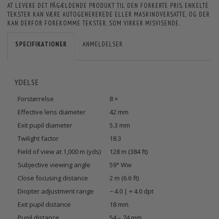
AT LEVERE DET PÅGÆLDENDE PRODUKT TIL DEN FORKERTE PRIS. ENKELTE
TEKSTER KAN VÆRE AUTOGENEREREDE ELLER MASKINOVERSATTE, OG DER
KAN DERFOR FOREKOMME TEKSTER, SOM VIRKER MISVISENDE.
SPECIFIKATIONER
ANMELDELSER
YDELSE
Forstørrelse
8 ×
Effective lens diameter
42 mm
Exit pupil diameter
5.3 mm
Twilight factor
18.3
Field of view at 1,000 m (yds)
128 m (384 ft)
Subjective viewing angle
59° Ww
Close focusing distance
2 m (6.6 ft)
Diopter adjustment range
− 4.0 | + 4.0 dpt
Exit pupil distance
18 mm
Pupil distance
54 – 74 mm