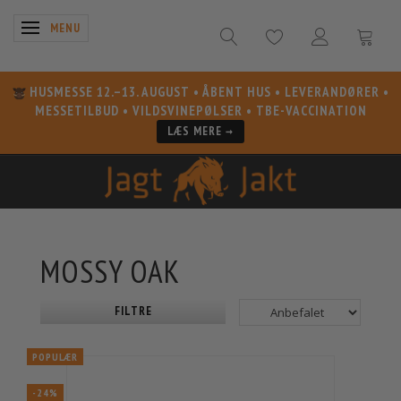
SKIFTE NAVIGATION
MENU
HUSMESSE 12.–13. AUGUST
• ÅBENT HUS • LEVERANDØRER •
MESSETILBUD • VILDSVINEPØLSER • TBE-VACCINATION
LÆS MERE →
MOSSY OAK
FILTRE
POPULÆR
-24%