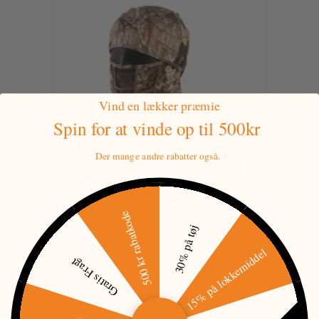
Vind en lækker præmie
Spin for at vinde
op til 500kr
Der mange andre rabatter også.
500 kr rabatkode
30% på tøj
15% på lokkemiddel
ANSIGTS MASKE MED NET BALACLAVA
Gratis Fragt
150,00 DKK
199,95 DKK
DU SPARER:
49,95 DKK