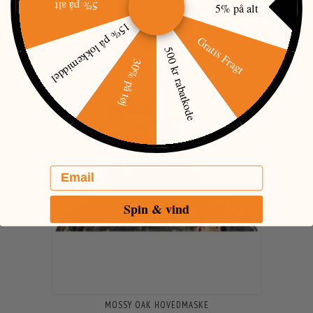
5% på alt
5% på alt
15% på lokkemiddel
Gratis Fragt
500 kr rabatkode
30% på tøj
Email
Spin & vind
MOSSY OAK HOVEDMASKE